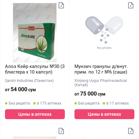
Алоэ Кейр капсулы №30 (3
Мунзич гранулы д/внут.
блистера х 10 капсул)
прим. по 12 г №6 (саше)
Qarshi Industries (Пакистан)
Xinjiang Uygur Pharmaceutical
(Китай)
54 000
от
сум
75 000
от
сум
Без рецепта
в 175 аптеках
Без рецепта
в 17 аптеках
Цены в аптеках
Цены в аптеках