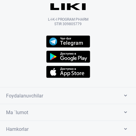
L-I-K-I PROGRAM PHARM
STIR 309805779
Foydalanuvchilar
Ma `lumot
Hamkorlar