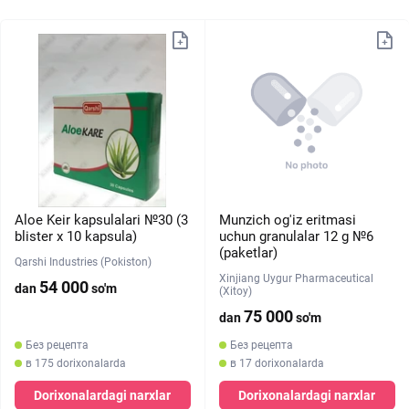
Aloe Keir kapsulalari №30 (3
Munzich og'iz eritmasi
blister х 10 kapsula)
uchun granulalar 12 g №6
(paketlar)
Qarshi Industries (Pokiston)
Xinjiang Uygur Pharmaceutical
54 000
dan
so'm
(Xitoy)
75 000
dan
so'm
Без рецепта
Без рецепта
в 175 dorixonalarda
в 17 dorixonalarda
Dorixonalardagi narxlar
Dorixonalardagi narxlar