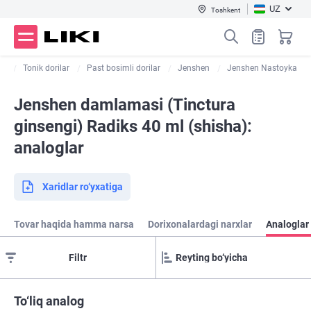
UZ
Toshkent
ar
Tonik dorilar
Past bosimli dorilar
Jenshen
Jenshen Nastoyka
Jenshen damlamasi (Tinctura
ginsengi) Radiks 40 ml (shisha):
analoglar
Xaridlar ro‘yxatiga
Tovar haqida hamma narsa
Dorixonalardagi narxlar
Analoglar
Filtr
To‘liq analog