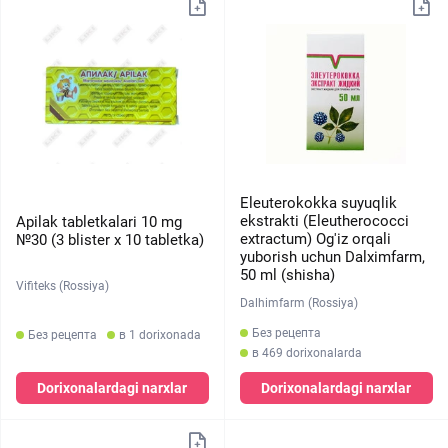
Eleuterokokka suyuqlik
ekstrakti (Eleutherococci
Apilak tabletkalari 10 mg
extractum) Og'iz orqali
№30 (3 blister х 10 tabletka)
yuborish uchun Dalximfarm,
50 ml (shisha)
Vifiteks (Rossiya)
Dalhimfarm (Rossiya)
Без рецепта
Без рецепта
в 1 dorixonada
в 469 dorixonalarda
Dorixonalardagi narxlar
Dorixonalardagi narxlar