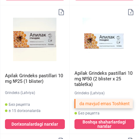
Apilak Grindeks pastillari 10
Apilak Grindeks pastillari 10
mg №50 (2 blister х 25
mg №25 (1 blister)
tabletka)
Grindeks (Latviya)
Grindeks (Latviya)
da mavjud emas Toshkent
Без рецепта
в 15 dorixonalarda
Без рецепта
Boshqa shaharlardagi
Dorixonalardagi narxlar
narxlar