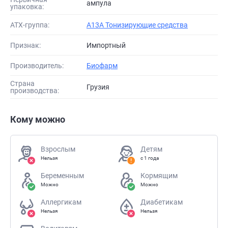
ампула
упаковка:
АТХ-группа:
A13A Тонизирующие средства
Признак:
Импортный
Производитель:
Биофарм
Страна
Грузия
производства:
Кому можно
Взрослым
Детям
Нельзя
с 1 года
Беременным
Кормящим
Можно
Можно
Аллергикам
Диабетикам
Нельзя
Нельзя