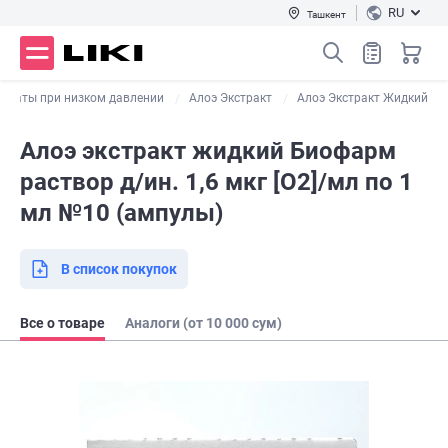
RU
Ташкент
араты при низком давлении
Алоэ Экстракт
Алоэ Экстракт Жидкий
Алоэ экстракт жидкий Биофарм
раствор д/ин. 1,6 мкг [О2]/мл по 1
мл №10 (ампулы)
В список покупок
Все о товаре
Аналоги (от 10 000 сум)