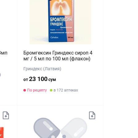
Змп
Бромгексин Гриндекс сироп 4
мг / 5 мл по 100 мл (флакон)
Гриндекс (Латвия)
)
23 100
от
сум
По рецепту
в 172 аптеках