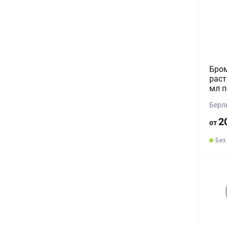
Бром
раст
мл п
Берл
2
от
Без