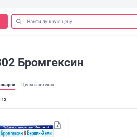
B02 Бромгексин
товаров
Цены в аптеках
:
12