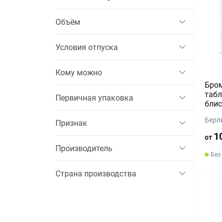
Объём
Условия отпуска
Кому можно
Бром
табл
Первичная упаковка
блис
Берл
Признак
1
от
Производитель
Без
Страна производства