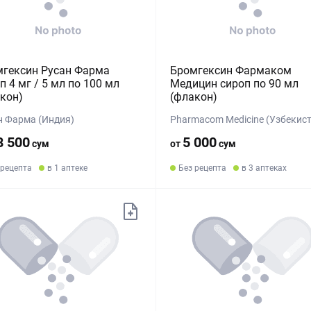
мгексин Русан Фарма
Бромгексин Фармаком
п 4 мг / 5 мл по 100 мл
Медицин сироп по 90 мл
кон)
(флакон)
н Фарма (Индия)
Pharmacom Medicine (Узбекист
8 500
5 000
сум
от
сум
 рецепта
в 1 аптеке
Без рецепта
в 3 аптеках