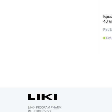
Бром
40 м
Radik
Без
L-I-K-I PROGRAM PHARM
ИНН 309805779