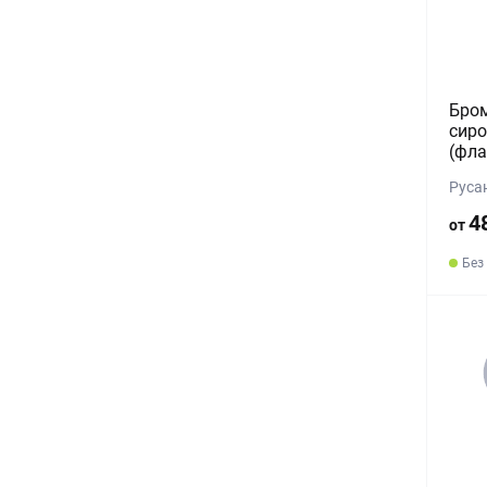
Бро
сиро
(фла
Руса
4
от
Без