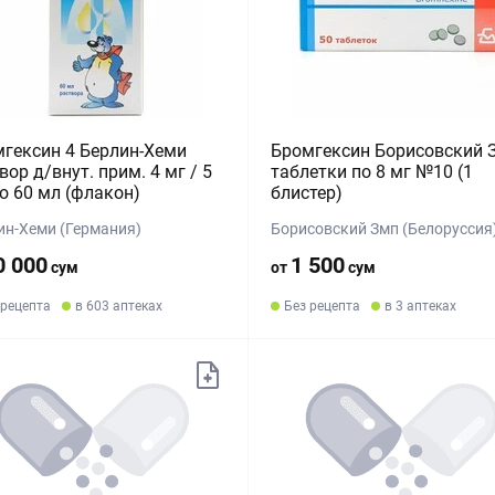
гексин 4 Берлин-Хеми
Бромгексин Борисовский 
вор д/внут. прим. 4 мг / 5
таблетки по 8 мг №10 (1
о 60 мл (флакон)
блистер)
ин-Хеми (Германия)
Борисовский Змп (Белоруссия
0 000
1 500
сум
от
сум
 рецепта
в 603 аптеках
Без рецепта
в 3 аптеках