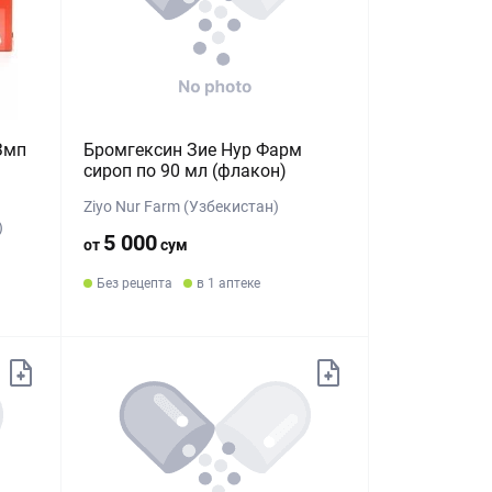
Змп
Бромгексин Зие Нур Фарм
сироп по 90 мл (флакон)
Ziyo Nur Farm (Узбекистан)
)
5 000
от
сум
Без рецепта
в 1 аптеке