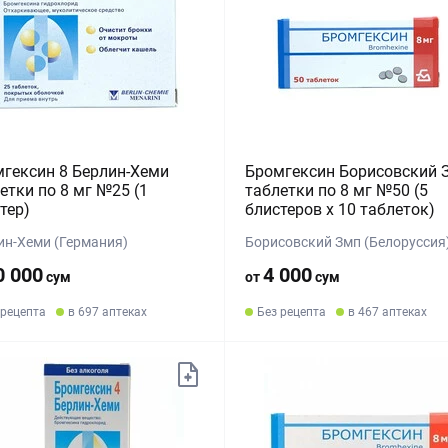
гексин 8 Берлин-Хеми
Бромгексин Борисовский 
етки по 8 мг №25 (1
таблетки по 8 мг №50 (5
тер)
блистеров х 10 таблеток)
ин-Хеми (Германия)
Борисовский Змп (Белоруссия
0 000
4 000
сум
от
сум
 рецепта
в 697 аптеках
Без рецепта
в 467 аптеках