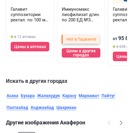
Галавит
Иммуномакс
Галавит
суппозитории
лиофилизат д/ин.
суппозит
ректал. по 100 мг
по 200 ЕД №3
ректал. п
№10 (2 блистера х
(флаконы)
№5 (1 бли
5 суппозиториев)
в 12 аптеках
95 89
от
Нет в Ташкенте
Цены в аптеках
в 658 апт
Цены в других
городах
Цены в 
Искать в других городах
Асака
Бухара
Жалакудук
Карасу
Мархамат
Пайтуг
Пахтаабад
Ходжаабад
Шахрихан
Другие изображения Анаферон