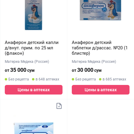
Анаферон детский капли
Анаферон детский
д/внут. прим. по 25 мл
таблетки д/рассас. №20 (1
(флакон)
блистер)
Материа Медика (Россия)
Материа Медика (Россия)
35 000
30 000
от
сум
от
сум
Без рецепта
в 648 аптеках
Без рецепта
в 685 аптеках
Цены в аптеках
Цены в аптеках