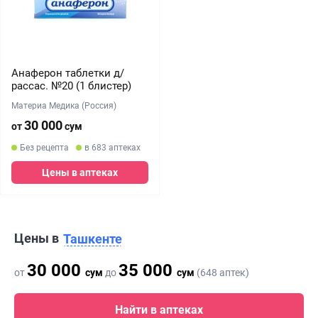
Анаферон таблетки д/
рассас. №20 (1 блистер)
Материа Медика (Россия)
30 000
от
сум
Без рецепта
в 683 аптеках
Цены в аптеках
Цены в
Ташкенте
30 000
35 000
от
сум
до
сум
(648 аптек)
Найти в аптеках