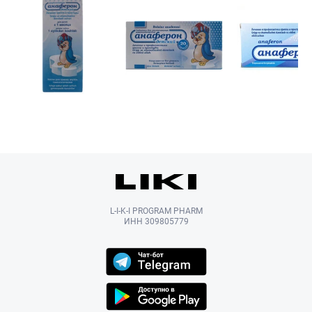
L-I-K-I PROGRAM PHARM
ИНН 309805779