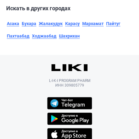
Искать в других городах
Асака
Бухара
Жалакудук
Карасу
Мархамат
Пайтуг
Пахтаабад
Ходжаабад
Шахрихан
L-I-K-I PROGRAM PHARM
ИНН 309805779