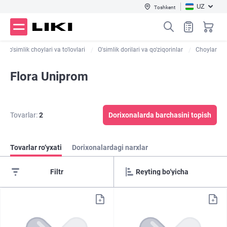
UZ
Toshkent
ar, o'simlik choylari va to'lovlari
O'simlik dorilari va qo'ziqorinlar
Choylar
Flora Uniprom
Tovarlar:
2
Dorixonalarda barchasini topish
Tovarlar ro‘yxati
Dorixonalardagi narxlar
Filtr