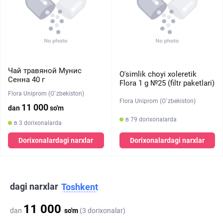
Чай травяной Мунис
O'simlik choyi xoleretik
Сенна 40 г
Flora 1 g №25 (filtr paketlari)
Flora Uniprom (O`zbekiston)
Flora Uniprom (O`zbekiston)
11 000
dan
so'm
в 79 dorixonalarda
в 3 dorixonalarda
Dorixonalardagi narxlar
Dorixonalardagi narxlar
dagi narxlar
Toshkent
11 000
dan
so'm
(3 dorixonalar)