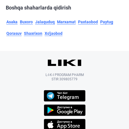
Boshqa shaharlarda qidirish
Asaka
Buxoro
Jalaquduq
Marxamat
Paxtaobod
Paytug
Qorasuv
Shaxrixon
Xo'jaobod
L-I-K-I PROGRAM PHARM
STIR 309805779