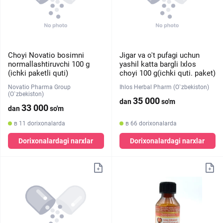
Choyi Novatio bosimni
Jigar va o't pufagi uchun
normallashtiruvchi 100 g
yashil katta bargli Ixlos
(ichki paketli quti)
choyi 100 g(ichki quti. paket)
Novatio Pharma Group
Ihlos Herbal Pharm (O`zbekiston)
(O`zbekiston)
35 000
dan
so'm
33 000
dan
so'm
в 11 dorixonalarda
в 66 dorixonalarda
Dorixonalardagi narxlar
Dorixonalardagi narxlar