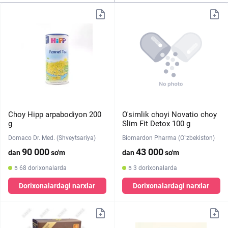
Choy Hipp arpabodiyon 200
O'simlik choyi Novatio choy
g
Slim Fit Detox 100 g
Domaco Dr. Med. (Shveytsariya)
Biomardon Pharma (O`zbekiston)
90 000
43 000
dan
so'm
dan
so'm
в 68 dorixonalarda
в 3 dorixonalarda
Dorixonalardagi narxlar
Dorixonalardagi narxlar