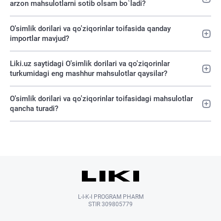
arzon mahsulotlarni sotib olsam bo`ladi?
O'simlik dorilari va qo'ziqorinlar toifasida qanday
importlar mavjud?
Liki.uz saytidagi O'simlik dorilari va qo'ziqorinlar
turkumidagi eng mashhur mahsulotlar qaysilar?
O'simlik dorilari va qo'ziqorinlar toifasidagi mahsulotlar
qancha turadi?
L-I-K-I PROGRAM PHARM
STIR 309805779