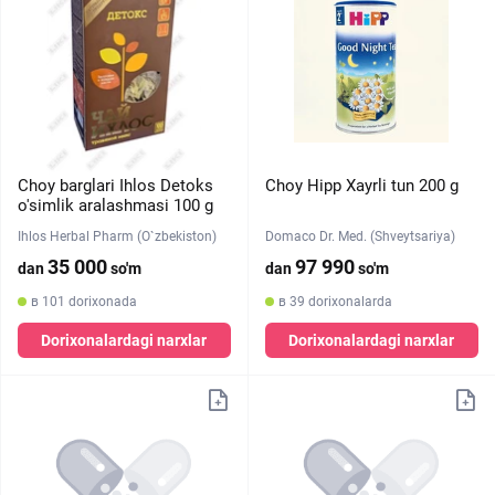
Choy barglari Ihlos Detoks
Choy Hipp Xayrli tun 200 g
o'simlik aralashmasi 100 g
Ihlos Herbal Pharm (O`zbekiston)
Domaco Dr. Med. (Shveytsariya)
35 000
97 990
dan
so'm
dan
so'm
в 101 dorixonada
в 39 dorixonalarda
Dorixonalardagi narxlar
Dorixonalardagi narxlar