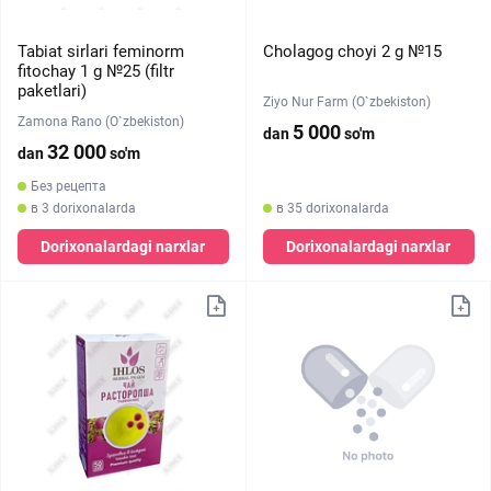
Tabiat sirlari feminorm
Cholagog choyi 2 g №15
fitochay 1 g №25 (filtr
paketlari)
Ziyo Nur Farm (O`zbekiston)
Zamona Rano (O`zbekiston)
5 000
dan
so'm
32 000
dan
so'm
Без рецепта
в 3 dorixonalarda
в 35 dorixonalarda
Dorixonalardagi narxlar
Dorixonalardagi narxlar