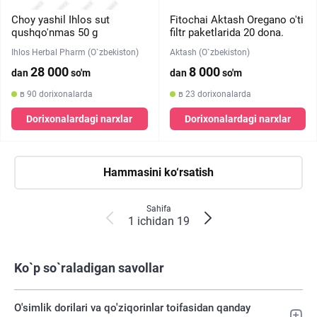
Choy yashil Ihlos sut
Fitochai Aktash Oregano o'ti
qushqo'nmas 50 g
filtr paketlarida 20 dona.
Ihlos Herbal Pharm (O`zbekiston)
Aktash (O`zbekiston)
28 000
8 000
dan
so'm
dan
so'm
в 90 dorixonalarda
в 23 dorixonalarda
Dorixonalardagi narxlar
Dorixonalardagi narxlar
Hammasini ko‘rsatish
Sahifa
1 ichidan 19
Ko`p so`raladigan savollar
O'simlik dorilari va qo'ziqorinlar toifasidan qanday