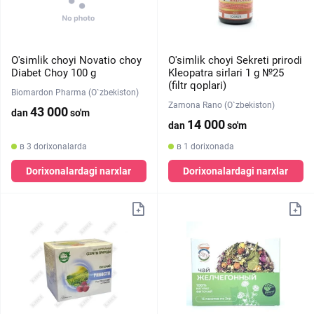
O'simlik choyi Novatio choy
O'simlik choyi Sekreti prirodi
Diabet Choy 100 g
Kleopatra sirlari 1 g №25
(filtr qoplari)
Biomardon Pharma (O`zbekiston)
Zamona Rano (O`zbekiston)
43 000
dan
so'm
14 000
dan
so'm
в 3 dorixonalarda
в 1 dorixonada
Dorixonalardagi narxlar
Dorixonalardagi narxlar