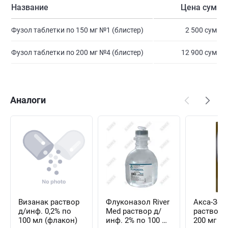
Название
Цена сум
Фузол таблетки по 150 мг №1 (блистер)
2 500 сум
Фузол таблетки по 200 мг №4 (блистер)
12 900 сум
Аналоги
Визанак раствор
Флуконазол River
Акса-Зол
д/инф. 0,2% по
Med раствор д/
раствор 
100 мл (флакон)
инф. 2% по 100 мл
200 мг / 