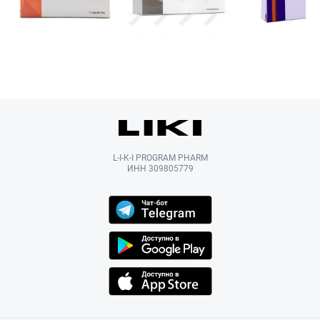
L-I-K-I PROGRAM PHARM
ИНН 309805779