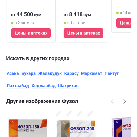
(флакон)
100 мл (
в 14 апте
44 500
8 418
от
сум
от
сум
Цены в 
в 2 аптеках
в 1 аптеке
Цены в аптеках
Цены в аптеках
Искать в других городах
Асака
Бухара
Жалакудук
Карасу
Мархамат
Пайтуг
Пахтаабад
Ходжаабад
Шахрихан
Другие изображения Фузол