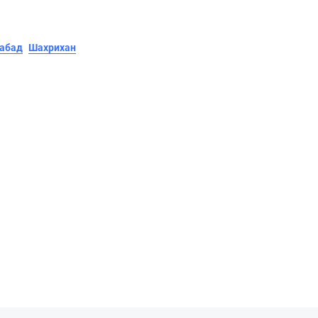
абад
Шахрихан