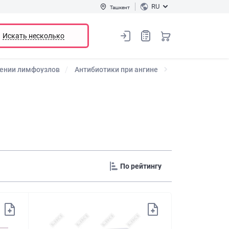
RU
Ташкент
Искать несколько
лении лимфоузлов
Антибиотики при ангине