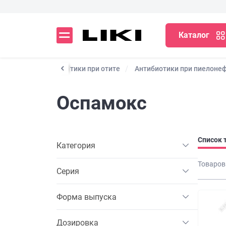
Каталог
инусите)
Антибиотики при отите
Антибиотики при пиелоне
Оспамокс
Список 
Категория
Товаров
Серия
Форма выпуска
Дозировка