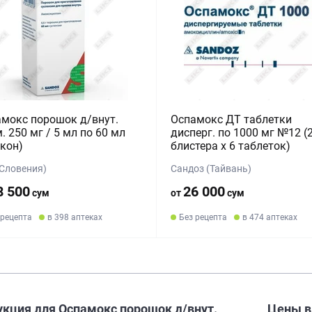
мокс порошок д/внут.
Оспамокс ДТ таблетки
. 250 мг / 5 мл по 60 мл
дисперг. по 1000 мг №12 (
кон)
блистера x 6 таблеток)
(Словения)
Сандоз (Тайвань)
8 500
26 000
сум
от
сум
 рецепта
в 398 аптеках
Без рецепта
в 474 аптеках
укция для Оспамокс порошок д/внут.
Цены 