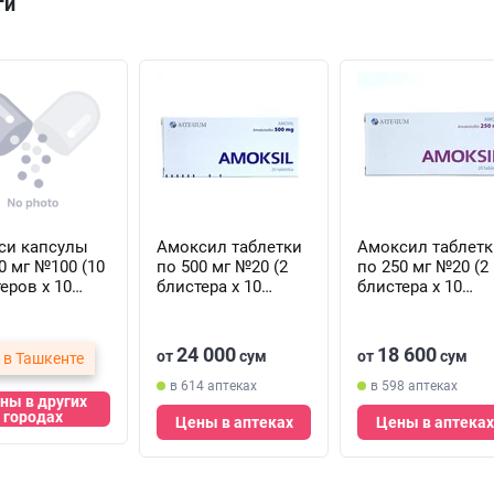
ги
си капсулы
Амоксил таблетки
Амоксил таблетк
0 мг №100 (10
по 500 мг №20 (2
по 250 мг №20 (2
еров х 10
блистера х 10
блистера х 10
л)
таблеток)
таблеток)
24 000
18 600
от
сум
от
сум
 в Ташкенте
в 614 аптеках
в 598 аптеках
ны в других
городах
Цены в аптеках
Цены в аптеках