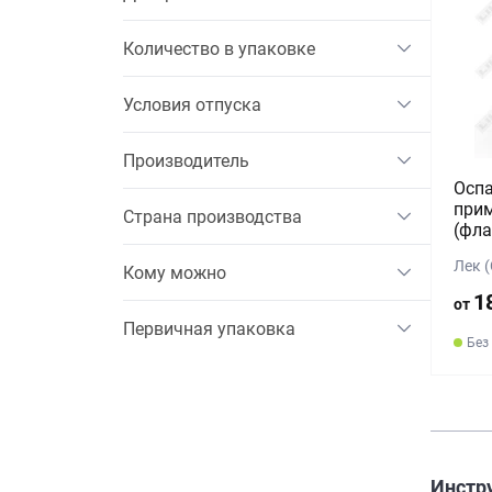
Количество в упаковке
Условия отпуска
Производитель
Оспа
прим
Страна производства
(фла
Лек 
Кому можно
1
от
Первичная упаковка
Без
Инстр