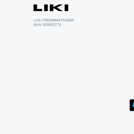
L-I-K-I PROGRAM PHARM
ИНН 309805779