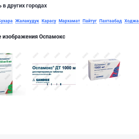
 в других городах
Бухара
Жалакудук
Карасу
Мархамат
Пайтуг
Пахтаабад
Ходжа
е изображения Оспамокс