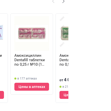
и
Амоксициллин
Амоксициллин
Ам
Dentafill таблетки
Dentafill таблетки
Рад
по 0,25 г №10 (1
по 0,5 г №10 (1
по 
блистер)
блистер)
(бл
в 177 аптеках
в 
4 000
от
сум
Цены в аптеках
Ц
в 213 аптеках
Цены в аптеках