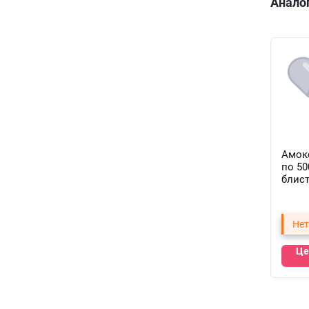
Анало
Амок
по 50
блист
капсу
Нет
Це