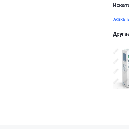
Искать
Асака
Други