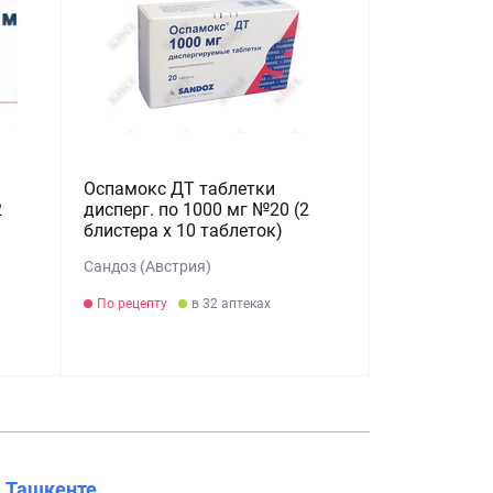
Оспамокс ДТ таблетки
2
дисперг. по 1000 мг №20 (2
блистера х 10 таблеток)
Сандоз (Австрия)
По рецепту
в 32 аптеках
в
Ташкенте