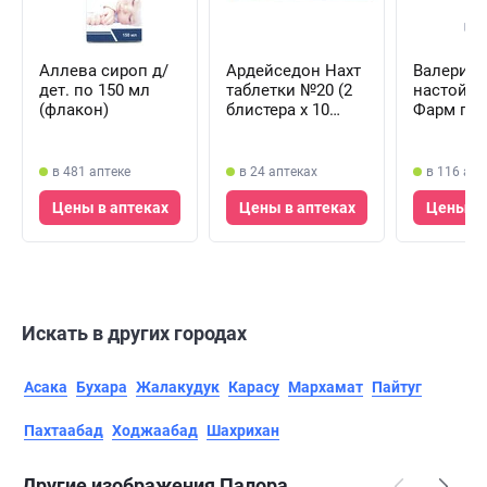
Аллева сироп д/
Ардейседон Нахт
Валериа
дет. по 150 мл
таблетки №20 (2
настойка
(флакон)
блистера х 10
Фарм по 
таблеток)
(флакон)
в 481 аптеке
в 24 аптеках
в 116 апт
Цены в аптеках
Цены в аптеках
Цены в 
Искать в других городах
Асака
Бухара
Жалакудук
Карасу
Мархамат
Пайтуг
Пахтаабад
Ходжаабад
Шахрихан
Другие изображения Палора