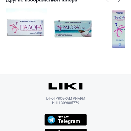
L-I-K-I PROGRAM PHARM
ИНН 309805779