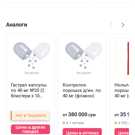
Аналоги
Гастрал капсулы
Контролок
Нольпаз
по 40 мг №20 (2
порошок д/ин. по
порошок 
блистера х 10
40 мг (флакон)
40 мг (фл
капсул)
380 000
35 90
от
сум
от
Нет в Ташкенте
в 1 аптеке
в 592 апт
Цены в других
городах
Цены в аптеках
Цены в 