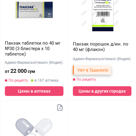
Панзак таблетки по 40 мг
Панзак порошок д/ин. по
№30 (3 блистера х 10
40 мг (флакон)
таблеток)
Аджио-Фармасьютикалс (Индия)
Аджио-Фармасьютикалс (Индия)
22 000
Нет в Ташкенте
от
сум
По рецепту
По рецепту
в 167 аптеках
Цены в аптеках
Цены в других городах