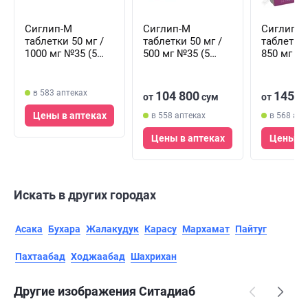
Сиглип-М
Сиглип-М
Сиглип-
таблетки 50 мг /
таблетки 50 мг /
таблетки 
1000 мг №35 (5
500 мг №35 (5
850 мг №3
блистеров х 7
блистеров х 7
блистеров
таблеток)
таблеток)
таблеток
в 583 аптеках
104 800
145 0
от
сум
от
Цены в аптеках
в 558 аптеках
в 568 апт
Цены в аптеках
Цены в 
Искать в других городах
Асака
Бухара
Жалакудук
Карасу
Мархамат
Пайтуг
Пахтаабад
Ходжаабад
Шахрихан
Другие изображения Ситадиаб