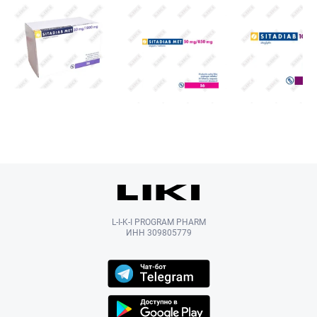
L-I-K-I PROGRAM PHARM
ИНН 309805779