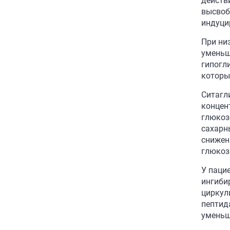
действ
высвоб
индуци
При ни
уменьш
гипогл
которы
Ситагл
концен
глюкоз
сахарн
снижен
глюкоз
У паци
ингиби
циркул
пептид
уменьш