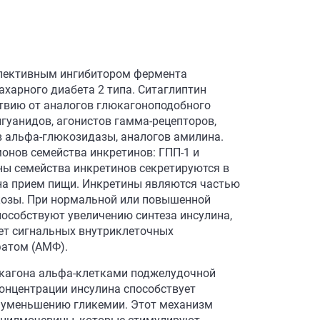
елективным ингибитором фермента
харного диабета 2 типа. Ситаглиптин
ствию от аналогов глюкагоноподобного
игуанидов, агонистов гамма-рецепторов,
в альфа-глюкозидазы, аналогов амилина.
онов семейства инкретинов: ГПП-1 и
ны семейства инкретинов секретируются в
 на прием пищи. Инкретины являются частью
козы. При нормальной или повышенной
особствуют увеличению синтеза инсулина,
чет сигнальных внутриклеточных
атом (АМФ).
юкагона альфа-клетками поджелудочной
онцентрации инсулина способствует
к уменьшению гликемии. Этот механизм