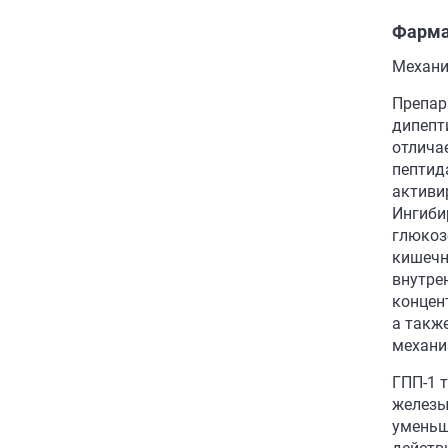
Фарма
Механи
Препар
дипепт
отлича
пептид
активи
Ингиби
глюкоз
кишечн
внутре
концен
а такж
механи
ГПП-1 
железы
уменьш