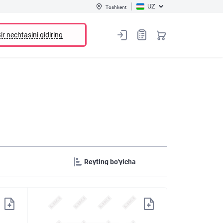
UZ
Toshkent
ir nechtasini qidiring