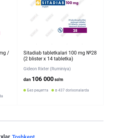
 mg /
Sitadiab tabletkalari 100 mg №28
(2 blister х 14 tabletka)
Gideon Rixter (Ruminiya)
106 000
dan
so'm
Без рецепта
в 437 dorixonalarda
da
rxlar
Toshkent