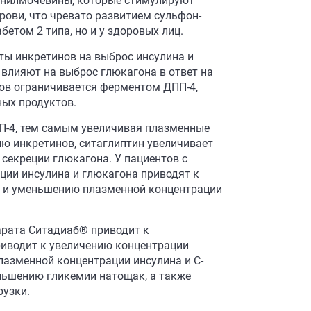
онилмочевины, которые стимулируют
рови, что чревато развитием сульфон-
етом 2 типа, но и у здоровых лиц.
ты инкретинов на выброс инсулина и
 влияют на выброс глюкагона в ответ на
ов ограничивается ферментом ДПП-4,
ных продуктов.
П-4, тем самым увеличивая плазменные
ю инкретинов, ситаглиптин увеличивает
секреции глюкагона. У пациентов с
ции инсулина и глюкагона приводят к
: и уменьшению плазменной концентрации
арата Ситадиаб® приводит к
риводит к увеличению концентрации
лазменной концентрации инсулина и С-
ньшению гликемии натощак, а также
рузки.