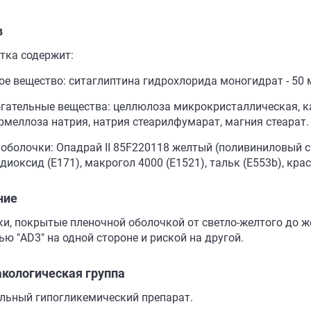
в
етка содержит:
ое вещество: ситаглиптина гидрохлорида моногидрат - 50 
гательные вещества: целлюлоза микрокристаллическая, к
рмеллоза натрия, натрия стеарилфумарат, магния стеарат.
 оболочки: Опадрай II 85F220118 желтый (поливиниловый с
диоксид (E171), макрогол 4000 (Е1521), тальк (E553b), кра
ние
ки, покрытые пленочной оболочкой от светло-желтого до же
ю "AD3" на одной стороне и риской на другой.
кологическая группа
льный гипогликемический препарат.