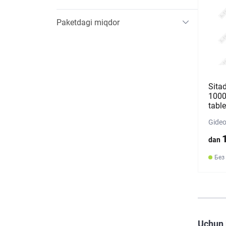
Paketdagi miqdor
Sita
1000
table
Gideo
dan
Без
Uchun 