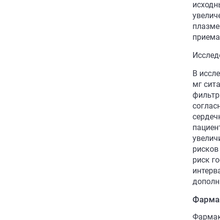
исходн
увелич
плазме
приема
Исслед
В иссл
мг сита
фильтр
соглас
сердеч
пациен
увелич
рисков 
риск г
интерва
дополн
Фарма
Фармак