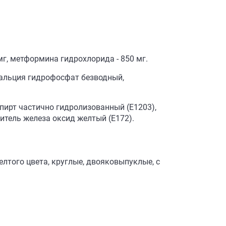
мг, метформина гидрохлорида - 850 мг.
альция гидрофосфат безводный,
пирт частично гидролизованный (Е1203),
ситель железа оксид желтый (Е172).
лтого цвета, круглые, двояковыпуклые, с