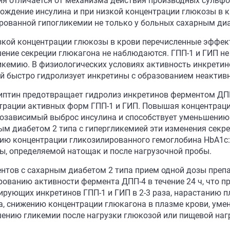
ия отличается от механизма действия производных сульф
ождение инсулина и при низкой концентрации глюкозы в к
рованной гипогликемии не только у больных сахарным диаб
зкой концентрации глюкозы в крови перечисленные эффек
ение секреции глюкагона не наблюдаются. ГПП-1 и ГИП не
икемию. В физиологических условиях активность инкретин
й быстро гидролизует инкретины с образованием неактив
иптин предотвращает гидролиз инкретинов ферментом ДП
трации активных форм ГПП-1 и ГИП. Повышая концентраци
озависимый выброс инсулина и способствует уменьшению 
ым диабетом 2 типа с гипергликемией эти изменения секре
ию концентрации гликозилированного гемоглобина HbA1c
ы, определяемой натощак и после нагрузочной пробы.
ентов с сахарным диабетом 2 типа прием одной дозы преп
рованию активности фермента ДПП-4 в течение 24 ч, что п
ирующих инкретинов ГПП-1 и ГИП в 2-3 раза, нарастанию п
а, снижению концентрации глюкагона в плазме крови, уме
ению гликемии после нагрузки глюкозой или пищевой наг