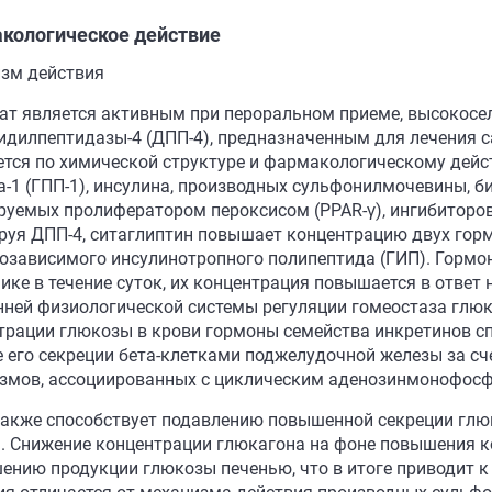
кологическое действие
зм действия
ат является активным при пероральном приеме, высокос
идилпептидазы-4 (ДПП-4), предназначенным для лечения са
ется по химической структуре и фармакологическому дей
а-1 (ГПП-1), инсулина, производных сульфонилмочевины, б
руемых пролифератором пероксисом (PPAR-γ), ингибиторо
руя ДПП-4, ситаглиптин повышает концентрацию двух горм
озависимого инсулинотропного полипептида (ГИП). Гормо
ике в течение суток, их концентрация повышается в ответ
нней физиологической системы регуляции гомеостаза глю
трации глюкозы в крови гормоны семейства инкретинов сп
е его секреции бета-клетками поджелудочной железы за с
змов, ассоциированных с циклическим аденозинмонофосф
также способствует подавлению повышенной секреции гл
. Снижение концентрации глюкагона на фоне повышения к
ению продукции глюкозы печенью, что в итоге приводит 