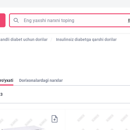
B
andli diabet uchun dorilar
Insulinsiz diabetga qarshi dorilar
ro‘yxati
Dorixonalardagi narxlar
3