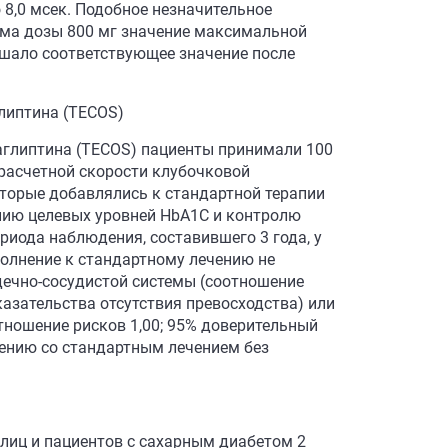
 8,0 мсек. Подобное незначительное
ема дозы 800 мг значение максимальной
ышало соответствующее значение после
глиптина (TECOS)
таглиптина (TECOS) пациенты принимали 100
ь расчетной скорости клубочковой
оторые добавлялись к стандартной терапии
ию целевых уровней HbA1C и контролю
риода наблюдения, составившего 3 года, у
полнение к стандартному лечению не
дечно-сосудистой системы (соотношение
оказательства отсутствия превосходства) или
тношение рисков 1,00; 95% доверительный
внению со стандартным лечением без
лиц и пациентов с сахарным диабетом 2