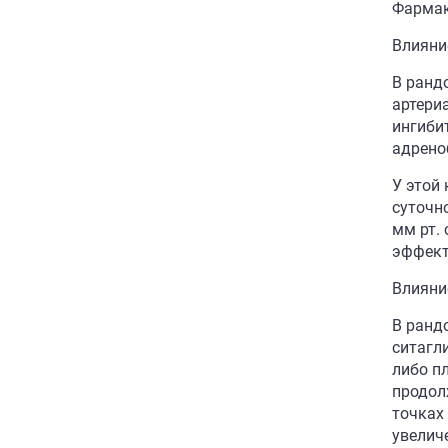
Фармак
Влияни
В ранд
артери
ингиби
адрено
У этой
суточн
мм рт.
эффект
Влияни
В ранд
ситагл
либо п
продол
точках
увелич