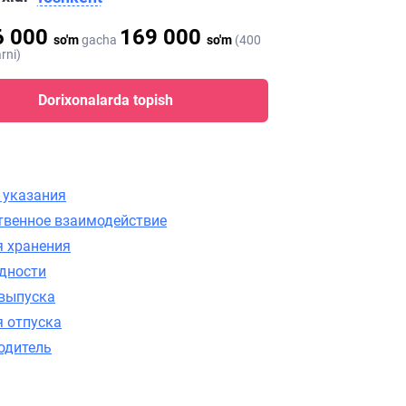
6 000
169 000
so'm
gacha
so'm
(400
rni)
Dorixonalarda topish
 указания
твенное взаимодействие
я хранения
одности
выпуска
я отпуска
одитель