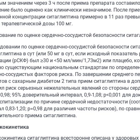
ым значением через 3 ч после приема препарата составило
ение было оценено как клинически незначимое. После при
нной концентрации ситаглиптина примерно в 11 раз прев
 терапевтической дозы 100 мг.
ование по оценке сердечно-сосудистой безопасности сита
едовании по оценке сердечно-сосудистой безопасности си
глиптина в сут (или 50 мг в сут, если исходный показател
ации (рСКФ) был ≥30 и <50 мл/мин/1,73м2) или плацебо, к
но существующим национальным стандартам по определен
но-сосудистых факторов риска. По завершении среднего пе
тов с сахарным диабетом 2 типа прием ситаглиптина в до
ил риск серьезных нежелательных явлений со стороны сер
0,98; 95% доверительный интервал, 0,9-1,08; р<0,001 для д
оспитализации по причине сердечной недостаточности (соо
л 0,83-1,20; р=0,98 для различия частоты рисков), по сра
ительного приема ситаглиптина.
кокинетика
окинетика ситаглиптина всесторонне описана у здоровых 