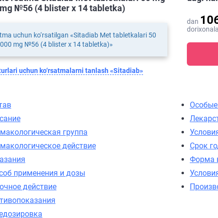
 mg №56 (4 blister х 14 tabletka)
10
dan
dorixonala
tma uchun ko‘rsatilgan «Sitadiab Met tabletkalari 50
000 mg №56 (4 blister х 14 tabletka)»
urlari uchun ko‘rsatmalarni tanlash «Sitadiab»
тав
Особые
сание
Лекарс
макологическая группа
Услови
макологическое действие
Срок г
азания
Форма 
соб применения и дозы
Услови
очное действие
Произв
тивопоказания
едозировка