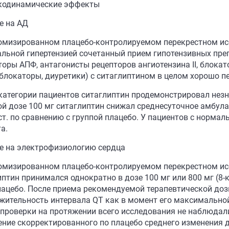
одинамические эффекты
е на АД
омизированном плацебо-контролируемом перекрестном исс
альной гипертензией сочетанный прием гипотензивных преп
торы АПФ, антагонисты рецепторов ангиотензина II, блокат
блокаторы, диуретики) с ситаглиптином в целом хорошо п
 категории пациентов ситаглиптин продемонстрировал незн
ой дозе 100 мг ситаглиптин снижал среднесуточное амбула
 ст. по сравнению с группой плацебо. У пациентов с норм
а.
е на электрофизиологию сердца
омизированном плацебо-контролируемом перекрестном ис
иптин принимался однократно в дозе 100 мг или 800 мг (8
лацебо. После приема рекомендуемой терапевтической доз
жительность интервала QT как в момент его максимальной
 проверки на протяжении всего исследования не наблюдал
ение скорректированного по плацебо среднего изменения 