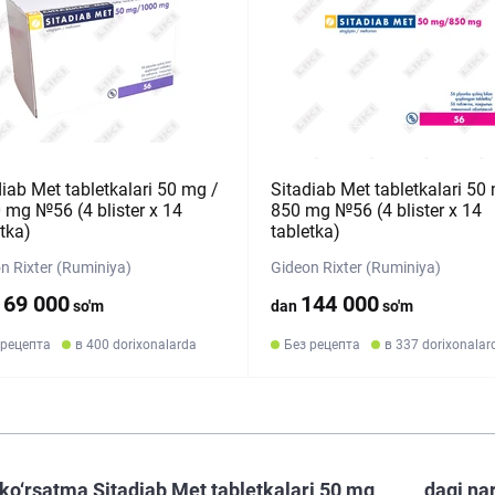
diab Met tabletkalari 50 mg /
Sitadiab Met tabletkalari 50
 mg №56 (4 blister х 14
850 mg №56 (4 blister х 14
tka)
tabletka)
n Rixter (Ruminiya)
Gideon Rixter (Ruminiya)
169 000
144 000
so'm
dan
so'm
 рецепта
в 400 dorixonalarda
Без рецепта
в 337 dorixonalar
ko‘rsatma Sitadiab Met tabletkalari 50 mg
dagi na