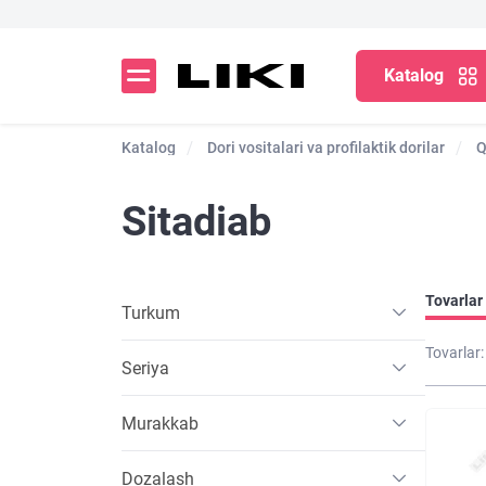
Katalog
Katalog
Dori vositalari va profilaktik dorilar
Q
Sitadiab
Tovarlar 
Turkum
Tovarlar:
Seriya
Murakkab
Dozalash