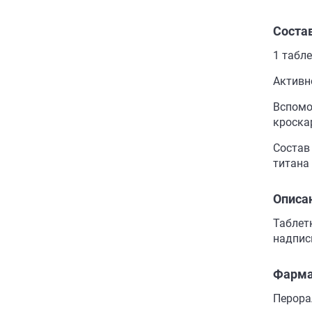
Соста
1 табл
Активн
Вспомо
кроска
Состав
титана 
Описа
Таблет
надпись
Фарма
Перора