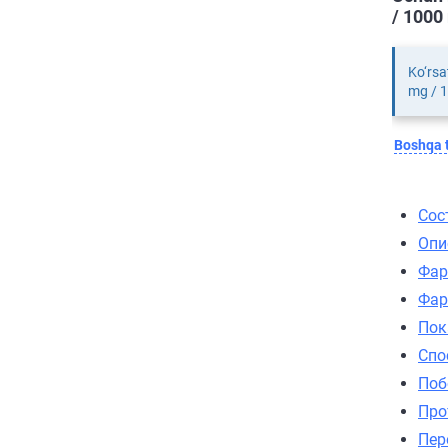
/ 1000
Ko‘rsa
mg / 1
Boshqa t
Сос
Опи
Фар
Фар
Пок
Спо
Поб
Про
Пер