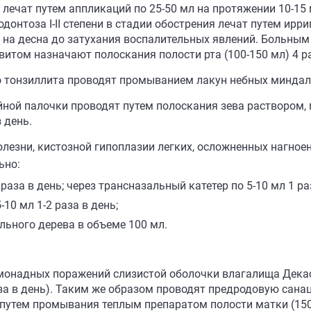
лечат путем аппликаций по 25-50 мл на протяжении 10-15 м
онтоза I-II степени в стадии обострения лечат путем ирр
й на десна до затухания воспалительных явлений. Больны
витом назначают полоскания полости рта (100-150 мл) 4 ра
 тонзиллита проводят промыванием лакун небных миндали
ной палочки проводят путем полоскания зева раствором, 
 день.
олезни, кистозной гипоплазии легких, осложненных нагное
ьно:
раза в день; через трансназальный катетер по 5-10 мл 1 раз
10 мл 1-2 раза в день;
ьного дерева в объеме 100 мл.
монадных поражений слизистой оболочки влагалища Дека
аза в день). Таким же образом проводят предродовую сана
утем промывания теплым препаратом полости матки (150-2