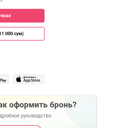
ах
теках
11 000 сум)
ак оформить бронь?
дробное руководство