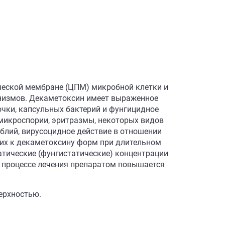
ческой мембране (ЦПМ) микробной клетки и
низмов. Декаметоксин имеет выраженное
очки, капсульных бактерий и фунгицидное
микроспории, эритразмы, некоторых видов
мблий, вирусоцидное действие в отношении
ких к декаметоксину форм при длительном
тические (фунгистатические) концентрации
 процессе лечения препаратом повышается
ерхностью.