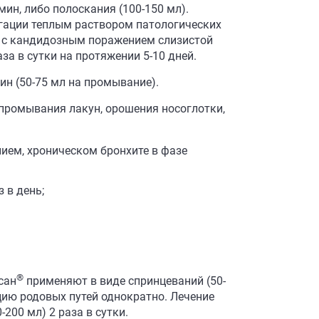
ин, либо полоскания (100-150 мл).
игации теплым раствором патологических
м с кандидозным поражением слизистой
за в сутки на протяжении 5-10 дней.
н (50-75 мл на промывание).
промывания лакун, орошения носоглотки,
нием, хроническом бронхите в фазе
 в день;
®
сан
применяют в виде спринцеваний (50-
цию родовых путей однократно. Лечение
00 мл) 2 раза в сутки.