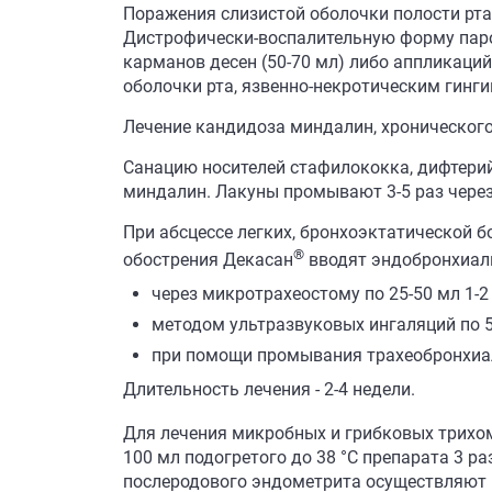
Поражения слизистой оболочки полости рта 
Дистрофически-воспалительную форму парод
карманов десен (50-70 мл) либо аппликаци
оболочки рта, язвенно-некротическим гинги
Лечение кандидоза миндалин, хронического
Санацию носителей стафилококка, дифтерий
миндалин. Лакуны промывают 3-5 раз через
При абсцессе легких, бронхоэктатической б
®
обострения Декасан
вводят эндобронхиал
через микротрахеостому по 25-50 мл 1-2 
методом ультразвуковых ингаляций по 5-
при помощи промывания трахеобронхиал
Длительность лечения - 2-4 недели.
Для лечения микробных и грибковых трихо
100 мл подогретого до 38 °C препарата 3 р
послеродового эндометрита осуществляют п