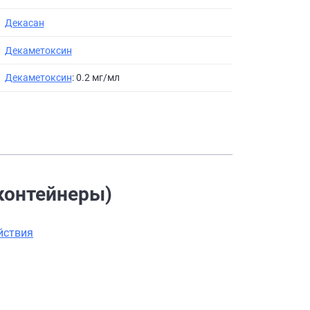
Декасан
Декаметоксин
Декаметоксин
: 0.2 мг/мл
(контейнеры)
йствия