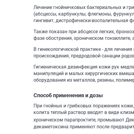
Лечение гнойничковых бактериальных и гр
(абсцессы, карбункулы, флегмоны, фурунку
гингивит, дистрофически-воспалительная фор
Также показан при абсцессе легких, бронхо
фазе обострения, хроническом тонзиллите, 
В гинекологической практике - для лечени
происхождения, предродовой санации родов
Гигиеническая дезинфекция кожи рук медп
манипуляций и малых хирургических вмеша
оборудования из металлов, резины, полиме
Способ применения и дозы
При гнойных и грибковых поражениях кожи,
колита теплый раствор вводят в виде клизм
хроническом парапроктите, промывают Де
декаметоксина применяют после предварите