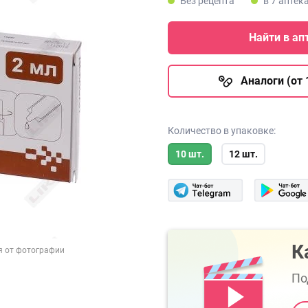
Без рецепта
в 7 аптек
Найти в ап
Аналоги (от 
Количество в упаковке:
10 шт.
12 шт.
К
я от фотографии
По