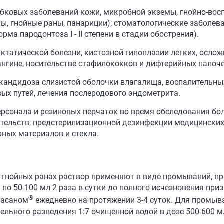
ибковых заболеваний кожи, микробной экземы, гнойно-вос
лы, гнойные раны, панариции); стоматологические заболев
ма пародонтоза I - II степени в стадии обострения).
эктатической болезни, кистозной гипоплазии легких, осло
ангине, носительстве стафилококков и дифтерийных палоче
я кандидоза слизистой оболочки влагалища, воспалительн
ых путей, лечения послеродового эндометрита.
ерсонала и резиновых перчаток во время обследования бо
тельств, предстерилизационной дезинфекции медицинских
рных материалов и стекла.
 гнойных ранах раствор применяют в виде промываний, пр
 по 50-100 мл 2 раза в сутки до полного исчезновения при
®
касаном
ежедневно на протяжении 3-4 суток. Для промыв
льного разведения 1:7 очищенной водой в дозе 500-600 мл