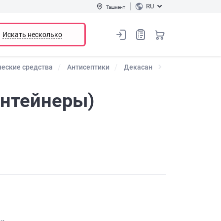
RU
Ташкент
Искать несколько
еские средства
Антисептики
Декасан
онтейнеры)