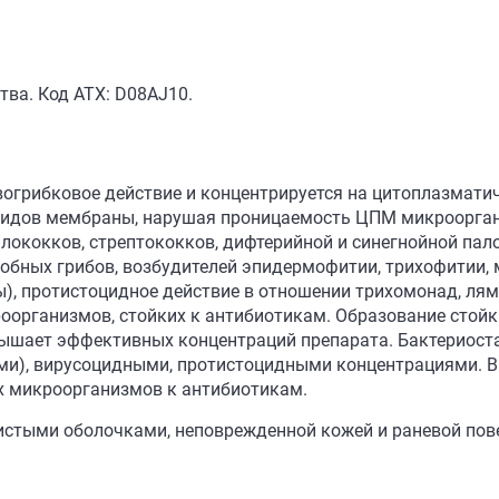
ва. Код АТХ: D08AJ10.
огрибковое действие и концентрируется на цитоплазмати
пидов мембраны, нарушая проницаемость ЦПМ микроорга
лококков, стрептококков, дифтерийной и синегнойной пал
обных грибов, возбудителей эпидермофитии, трихофитии, 
ы), протистоцидное действие в отношении трихомонад, ля
оорганизмов, стойких к антибиотикам. Образование стой
вышает эффективных концентраций препарата. Бактериоста
ми), вирусоцидными, протистоцидными концентрациями. В
х микроорганизмов к антибиотикам.
зистыми оболочками, неповрежденной кожей и раневой пов