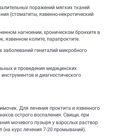
палительных поражений мягких тканей
ания (стоматиты, язвенно-некротический
жненном нагноении, хроническом бронхите в
к, язвенном колите, парапроктите.
ых заболеваний гениталий микробного
льных и проведения медицинских
 инструментов и диагностического
имочек. Для лечения проктита и язвенного
знаков острого воспаления. Свищи, при
ания мочевого пузыря у взрослых раствор
 (на курс лечения 7-20 промываний).