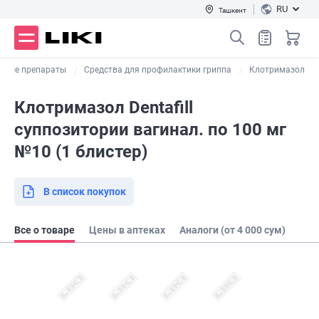
RU
Ташкент
сные препараты
Средства для профилактики гриппа
Клотримазол
Клотримазол Dentafill
суппозитории вагинал. по 100 мг
№10 (1 блистер)
В список покупок
Все о товаре
Цены в аптеках
Аналоги (от 4 000 сум)