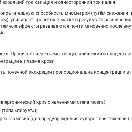
 входящий ток кальция и односторонний ток калия.
сократительную способность миометрия (путём снижения п
ры), усиливает кровоток в матке в результате расширения
стемные эффекты развиваются почти мгновенно после вну
ин.
моль/л. Проникает через гематоэнцефалический и плацента
нтрации в плазме крови.
ть почечной экскреции пропорциональна концентрации в 
гипертонический криз с явлениями отека мозга);
(типа «пируэт»);
преэклампсия (для предупреждения судорог при тяжелой п