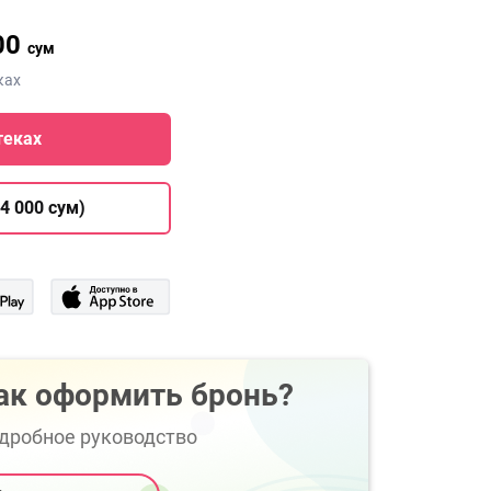
00
сум
ках
теках
4 000 сум)
ак оформить бронь?
дробное руководство