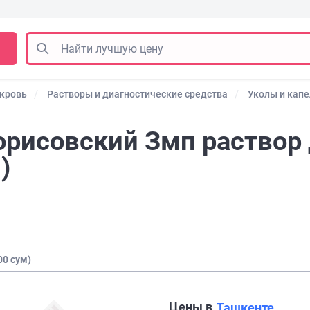
 кровь
Растворы и диагностические средства
Уколы и кап
рисовский Змп раствор 
)
00 сум)
Цены в
Ташкенте