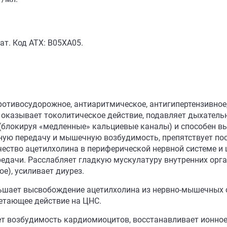
т. Код АТХ: B05XA05.
отивосудорожное, антиаритмическое, антигипертензивное,
 оказывает токолитическое действие, подавляет дыхатель
блокируя «медленные» кальциевые каналы) и способен выт
ную передачу и мышечную возбудимость, препятствует по
ество ацетилхолина в периферической нервной системе и ц
едачи. Расслабляет гладкую мускулатуру внутренних орган
е), усиливает диурез.
шает высвобождение ацетилхолина из нервно-мышечных си
етающее действие на ЦНС.
т возбудимость кардиомиоцитов, восстанавливает ионное 