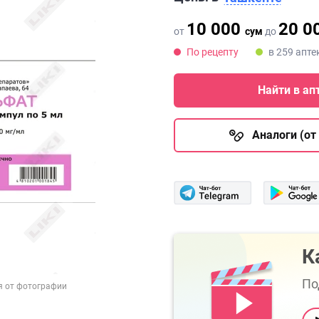
10 000
20 0
от
сум
до
По рецепту
в 259 апте
Найти в ап
Аналоги (от 
К
По
я от фотографии