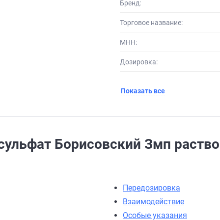
Бренд:
Торговое название:
МНН:
Дозировка:
Показать все
ульфат Борисовский Змп раствор
Передозировка
Взаимодействие
Особые указания