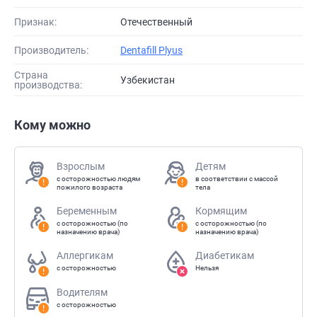
Признак:
Отечественный
Производитель:
Dentafill Plyus
Страна
Узбекистан
производства:
Кому можно
Взрослым
Детям
с осторожностью людям
в соответствии с массой
пожилого возраста
тела
Беременным
Кормящим
с осторожностью (по
с осторожностью (по
назначению врача)
назначению врача)
Аллергикам
Диабетикам
с осторожностью
Нельзя
Водителям
с осторожностью