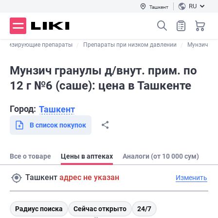
RU
Ташкент
Тонизирующие препараты
Препараты при низком давлении
Мунзич
Мунзич гранулы д/внут. прим. по
12 г №6 (саше): цена в Ташкенте
Город:
Ташкент
В список покупок
Все о товаре
Цены в аптеках
Аналоги (от 10 000 сум)
Ташкент
адрес не указан
Изменить
Радиус поиска
Сейчас открыто
24/7