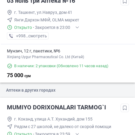
03 ноль три Аптека №16
г. Ташкент, ул.Навруз, дом 41
Янги Дархон МФЙ, OLMA маркет
Открыто
·
Закроется в 23:00
+998 (77) XXX-XX-XX
смотреть
Мунзич, 12 г, пакетики, №6
Xinjiang Uygur Pharmaceutical Co. Ltd (Китай)
В наличии: 2 упаковки
(Обновлено 11 часов назад)
75 000
сум
Аптеки в других городах
MUMIYO DORIXONALARI TARMOG`I
г. Коканд, улица А.Т. Хукандий, дом 155
Рядом с 27 школой, не далеко от скорой помощи
Открыто
·
Закроется в 23:59