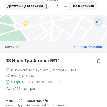
Упаковка
Доступны для заказов
Все в наличии
По умолчанию
Аптек:
17
03 Ноль Три Аптека №11
г. Ташкент, м-в. Гулистан, Заргарлик 50/1
завод "ROISON"
Открыто
·
Закроется в 23:00
+998 (77) XXX-XX-XX
смотреть
Мунзич, 12 г, пакетики, №6
Xinjiang Uygur Pharmaceutical Co. Ltd (Китай)