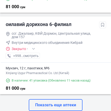
81 000
сум
оилавий дорихона 6-филиал
ссг. Джалаир, КФЙ Дормон, Центральная улица,
дом 157
Внутри медицинского объединения Кибрай
Закрыто
·
+998 (87) XXX-XX-XX
смотреть
Мунзич, 12 г, пакетики, №6
Xinjiang Uygur Pharmaceutical Co. Ltd (Китай)
В наличии: 41 упаковка
(Обновлено 11 часов назад)
81 000
сум
Показать еще аптеки