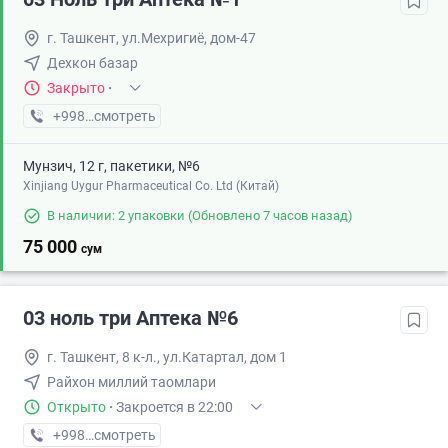
г. Ташкент, ул.Мехригиё, дом-47
Дехкон базар
Закрыто
·
+998 (71) XXX-XX-XX
смотреть
Мунзич, 12 г, пакетики, №6
Xinjiang Uygur Pharmaceutical Co. Ltd (Китай)
В наличии: 2 упаковки
(Обновлено 7 часов назад)
75 000
сум
03 ноль три Аптека №6
г. Ташкент, 8 к-л., ул.Катартал, дом 1
Райхон миллий таомлари
Открыто
·
Закроется в 22:00
+998 (71) XXX-XX-XX
смотреть