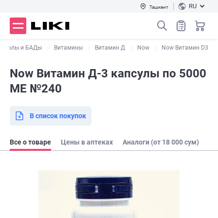
RU
Ташкент
нералы и БАДы
Витамины
Витамин Д
Now
Now Витамин D3
Now Витамин Д-3 капсулы по 5000
МЕ №240
В список покупок
Все о товаре
Цены в аптеках
Аналоги (от 18 000 сум)