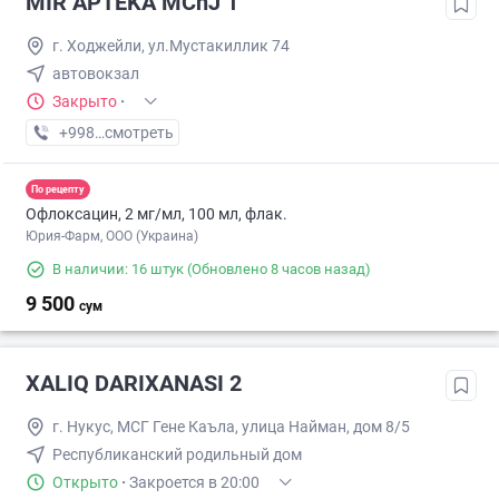
MIR APTEKA MChJ 1
г. Ходжейли, ул.Мустакиллик 74
автовокзал
Закрыто
·
+998 (93) XXX-XX-XX
смотреть
По рецепту
Офлоксацин, 2 мг/мл, 100 мл, флак.
Юрия-Фарм, ООО (Украина)
В наличии: 16 штук
(Обновлено 8 часов назад)
9 500
сум
XALIQ DARIXANASI 2
г. Нукус, МСГ Гене Каъла, улица Найман, дом 8/5
Республиканский родильный дом
Открыто
·
Закроется в 20:00