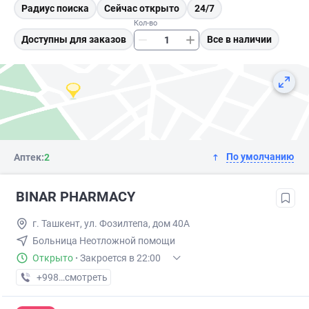
Радиус поиска
Сейчас открыто
24/7
Кол-во
Доступны для заказов
Все в наличии
По умолчанию
Аптек:
2
BINAR PHARMACY
г. Ташкент, ул. Фозилтепа, дом 40А
Больница Неотложной помощи
Открыто
·
Закроется в 22:00
+998 (95) XXX-XX-XX
смотреть