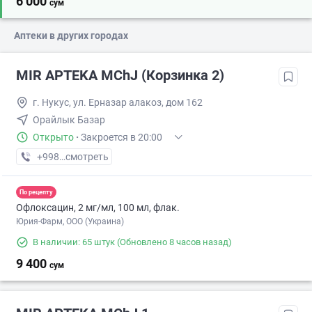
6 000
сум
Аптеки в других городах
MIR APTEKA MChJ (Корзинка 2)
г. Нукус, ул. Ерназар алакоз, дом 162
Орайлык Базар
Открыто
·
Закроется в 20:00
+998 (94) XXX-XX-XX
смотреть
По рецепту
Офлоксацин, 2 мг/мл, 100 мл, флак.
Юрия-Фарм, ООО (Украина)
В наличии: 65 штук
(Обновлено 8 часов назад)
9 400
сум