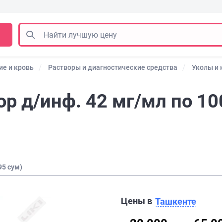
ие и кровь
Растворы и диагностические средства
Уколы и
р д/инф. 42 мг/мл по 10
95 сум)
Цены в
Ташкенте