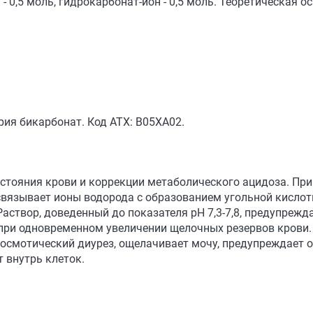
- 0,5 моль, гидрокарбонат-ион - 0,5 моль. Теоретическая ос
рия бикарбонат. Код АТХ: B05XA02.
стояния крови и коррекции метаболического ацидоза. Пр
вязывает ионы водорода с образованием угольной кислоты
аствор, доведенный до показателя рН 7,3-7,8, предупреж
при одновременном увеличении щелочных резервов крови.
 осмотический диурез, ощелачивает мочу, предупреждает
 внутрь клеток.