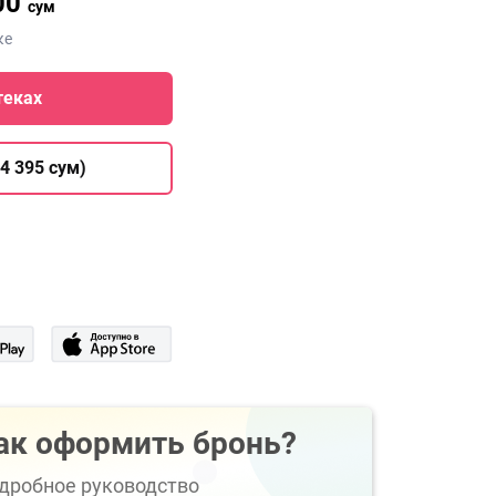
00
сум
ке
теках
4 395 сум)
ак оформить бронь?
дробное руководство