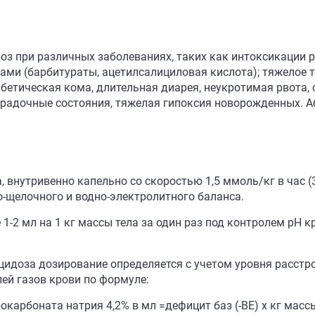
 при различных заболеваниях, таких как интоксикации ра
ми (барбитураты, ацетилсалициловая кислота); тяжелое т
абетическая кома, длительная диарея, неукротимая рвота,
хорадочные состояния, тяжелая гипоксия новорожденных.
 внутривенно капельно со скоростью 1,5 ммоль/кг в час (
о-щелочного и водно-электролитного баланса.
-2 мл на 1 кг массы тела за один раз под контролем рН к
цидоза дозирование определяется с учетом уровня расстро
ей газов крови по формуле:
арбоната натрия 4,2% в мл =дефицит баз (-ВЕ) х кг массы т