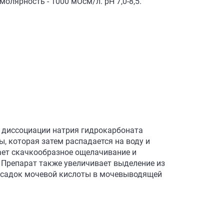
молярность - 1000 мОсм/л. рН 7,0-8,5.
и диссоциации натрия гидрокарбоната
, которая затем распадается на воду и
дает скачкообразное ощелачивание и
 Препарат также увеличивает выделение из
 осадок мочевой кислоты в мочевыводящей