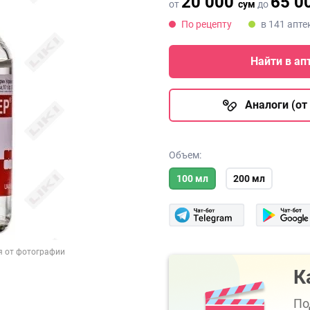
20 000
65 0
от
сум
до
По рецепту
в 141 апте
Найти в ап
Аналоги (от 
Объем:
100 мл
200 мл
я от фотографии
К
По