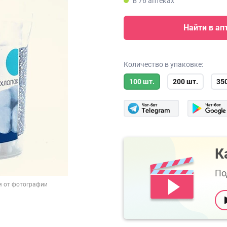
в 76 аптеках
Найти в ап
Количество в упаковке:
100 шт.
200 шт.
35
К
По
я от фотографии