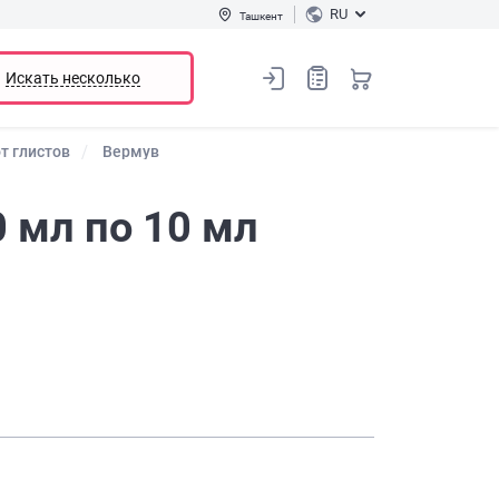
RU
Ташкент
Искать несколько
т глистов
Вермув
0 мл по 10 мл