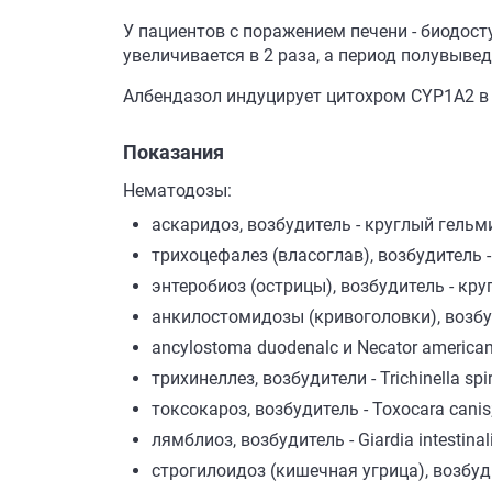
У пациентов с поражением печени - биодос
увеличивается в 2 раза, а период полувыве
Албендазол индуцирует цитохром CYP1A2 в 
Показания
Нематодозы:
аскаридоз, возбудитель - круглый гельмин
трихоцефалез (власоглав), возбудитель - 
энтеробиоз (острицы), возбудитель - круг
анкилостомидозы (кривоголовки), возб
аncylostoma duodenalc и Necator american
трихинеллез, возбудители - Trichinella spir
токсокароз, возбудитель - Toxocara canis
лямблиоз, возбудитель - Giardia intestinali
строгилоидоз (кишечная угрица), возбуди