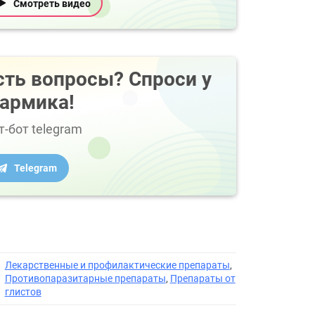
Смотреть видео
сть вопросы? Спроси у
армика!
т-бот telegram
Telegram
Лекарственные и профилактические препараты
,
Противопаразитарные препараты
,
Препараты от
глистов