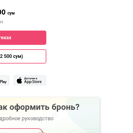
00
сум
ах
теках
2 500 сум)
ак оформить бронь?
дробное руководство