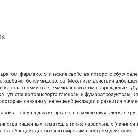
03.
аратом, фармакологические свойства которого обусловле
пе карбаматбензимидазолов. Механизм действия албендазо
 канала гельминтов, вызывая при этом повреждение тубу
е - угнетение транспорта глюкозы и фумаратредуктозы, ко
с которым связано угнетение яйцекладки и развития личин
орных гранул и других органелл в мышечных клетках кругл
нства кишечных нематод, а также ларвальных (личиночны
арат обладает достаточно широким спектром действия.