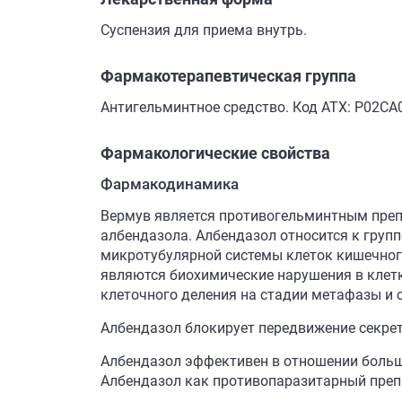
Суспензия для приема внутрь.
Фармакотерапевтическая группа
Антигельминтное средство. Код АТХ: Р02СА
Фармакологические свойства
Фармакодинамика
Вермув является противогельминтным преп
албендазола. Албендазол относится к груп
микротубулярной системы клеток кишечного
являются биохимические нарушения в клетк
клеточного деления на стадии метафазы и 
Албендазол блокирует передвижение секрет
Албендазол эффективен в отношении больши
Албендазол как противопаразитарный преп