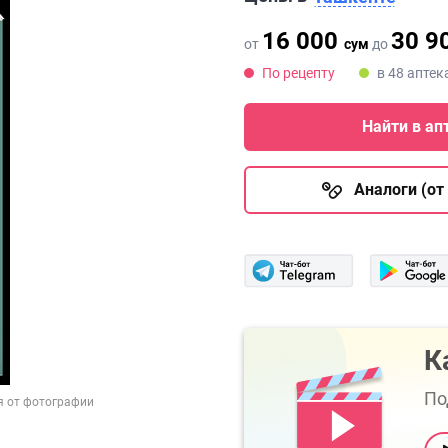
16 000
30 9
от
сум
до
По рецепту
в 48 аптек
Найти в ап
Аналоги (от 
К
По
я от фотографии