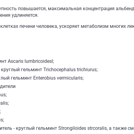
тупность повышается, максимальная концентрация альбен
дения удлиняется.
клетках печени человека, ускоряет метаболизм многих ле
т Ascaris lumbricoidesl;
круглый гельминт Trichocephalus trichiurus;
лый гельминт Enterobius vermicularis;
удители
us;
alis;
;
s;
тель - круглый гельминт Strongiloides strcoralis, а также 