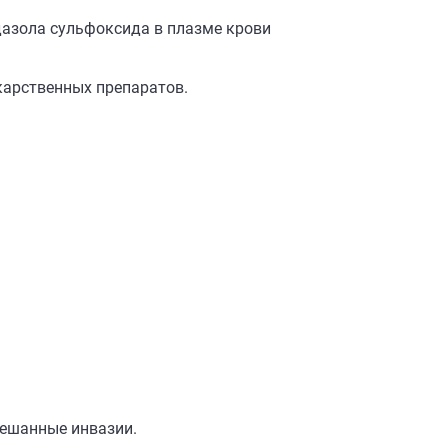
дазола сульфоксида в плазме крови
карственных препаратов.
смешанные инвазии.