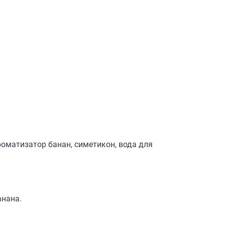
роматизатор банан, симетикон, вода для
анана.