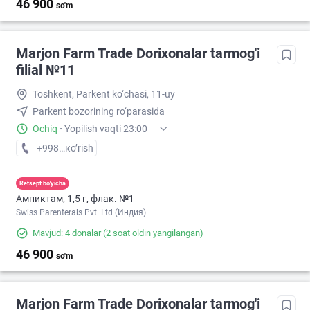
46 900
so'm
Marjon Farm Trade Dorixonalar tarmog'i
filial №11
Toshkent, Parkent ko‘chasi, 11-uy
Parkent bozorining ro‘parasida
Ochiq
·
Yopilish vaqti 23:00
+998 (90) XXX-XX-XX
кo’rish
Retsept bo'yicha
Ампиктам, 1,5 г, флак. №1
Swiss Parenterals Pvt. Ltd (Индия)
Mavjud: 4 donalar
(2 soat oldin yangilangan)
46 900
so'm
Marjon Farm Trade Dorixonalar tarmog'i