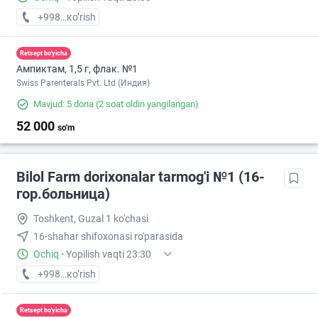
+998 (79) XXX-XX-XX
кo’rish
Retsept bo'yicha
Ампиктам, 1,5 г, флак. №1
Swiss Parenterals Pvt. Ltd (Индия)
Mavjud: 5 dona
(2 soat oldin yangilangan)
52 000
so'm
Bilol Farm dorixonalar tarmog'i №1 (16-
гор.больница)
Toshkent, Guzal 1 ko'chasi
16-shahar shifoxonasi ro'parasida
Ochiq
·
Yopilish vaqti 23:30
+998 (90) XXX-XX-XX
кo’rish
Retsept bo'yicha