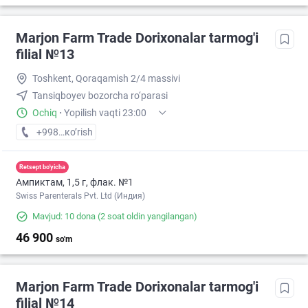
Marjon Farm Trade Dorixonalar tarmog'i
filial №13
Toshkent, Qoraqamish 2/4 massivi
Tansiqboyev bozorcha ro‘parasi
Ochiq
·
Yopilish vaqti 23:00
+998 (77) XXX-XX-XX
кo’rish
Retsept bo'yicha
Ампиктам, 1,5 г, флак. №1
Swiss Parenterals Pvt. Ltd (Индия)
Mavjud: 10 dona
(2 soat oldin yangilangan)
46 900
so'm
Marjon Farm Trade Dorixonalar tarmog'i
filial №14