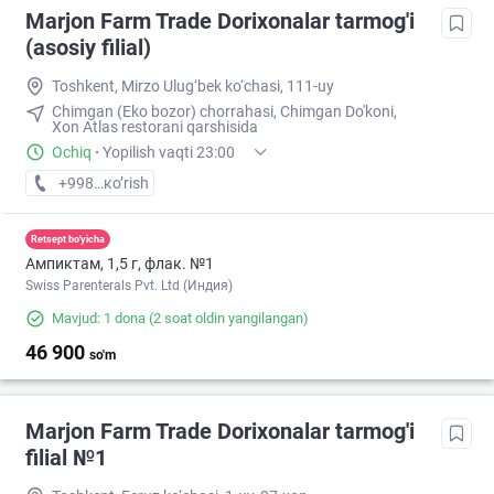
Marjon Farm Trade Dorixonalar tarmog'i
(asosiy filial)
Toshkent, Mirzo Ulug‘bek ko‘chasi, 111-uy
Chimgan (Eko bozor) chorrahasi, Chimgan Do'koni,
Xon Atlas restorani qarshisida
Ochiq
·
Yopilish vaqti 23:00
+998 (99) XXX-XX-XX
кo’rish
Retsept bo'yicha
Ампиктам, 1,5 г, флак. №1
Swiss Parenterals Pvt. Ltd (Индия)
Mavjud: 1 dona
(2 soat oldin yangilangan)
46 900
so'm
Marjon Farm Trade Dorixonalar tarmog'i
filial №1