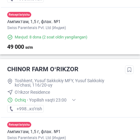
Retsept bo'yicha
Ампиктам, 1,5 г, флак. №1
Swiss Parenterals Pvt. Ltd (Индия)
Mavjud: 8 dona
(2 soat oldin yangilangan)
49 000
so'm
CHINOR FARM OʻRIKZOR
Toshkent, Yusuf Sakkokiy MFY, Yusuf Sakkokiy
ko‘chasi, 116/20-uy
O'rikzor Residence
Ochiq
·
Yopilish vaqti 23:00
+998 (77) XXX-XX-XX
кo’rish
Retsept bo'yicha
Ампиктам, 1,5 г, флак. №1
Swiss Parenterals Pvt. Ltd (Индия)