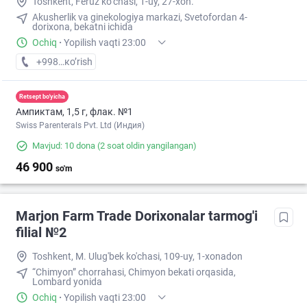
Toshkent, Feruz ko‘chasi, 1-uy, 27-xon.
Akusherlik va ginekologiya markazi, Svetofordan 4-
dorixona, bekatni ichida
Ochiq
·
Yopilish vaqti 23:00
+998 (77) XXX-XX-XX
кo’rish
Retsept bo'yicha
Ампиктам, 1,5 г, флак. №1
Swiss Parenterals Pvt. Ltd (Индия)
Mavjud: 10 dona
(2 soat oldin yangilangan)
46 900
so'm
Marjon Farm Trade Dorixonalar tarmog'i
filial №2
Toshkent, M. Ulug'bek ko'chasi, 109-uy, 1-xonadon
“Chimyon” chorrahasi, Chimyon bekati orqasida,
Lombard yonida
Ochiq
·
Yopilish vaqti 23:00