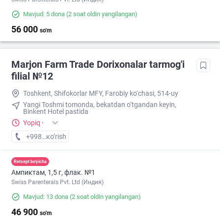
Mavjud: 5 dona
(2 soat oldin yangilangan)
56 000
so'm
Marjon Farm Trade Dorixonalar tarmog'i
filial №12
Toshkent, Shifokorlar MFY, Farobiy ko‘chasi, 514-uy
Yangi Toshmi tomonda, bekatdan o‘tgandan keyin,
Binkent Hotel pastida
Yopiq
·
+998 (77) XXX-XX-XX
кo’rish
Retsept bo'yicha
Ампиктам, 1,5 г, флак. №1
Swiss Parenterals Pvt. Ltd (Индия)
Mavjud: 13 dona
(2 soat oldin yangilangan)
46 900
so'm