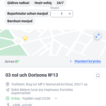
Qidiruv radiusi
Hozir ochiq
24/7
Miqdori
Buyurtmalar uchun mavjud
Barchasi mavjud
Standart bo‘yicha
Аптек:
87
03 nol uch Dorixona №13
Toshkent, Bog‘zor MFY, Namunali ko‘chasi, 203/1-uy
Sokin Makon turar-joy majmuasi, Korzinka
supermarketi
Ochiq
·
Yopilish vaqti 23:00
+998 (77) XXX-XX-XX
кo’rish