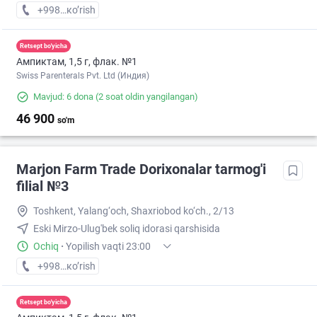
+998 (71) XXX-XX-XX
кo’rish
Retsept bo'yicha
Ампиктам, 1,5 г, флак. №1
Swiss Parenterals Pvt. Ltd (Индия)
Mavjud: 6 dona
(2 soat oldin yangilangan)
46 900
so'm
Marjon Farm Trade Dorixonalar tarmog'i
filial №3
Toshkent, Yalang‘och, Shaxriobod ko‘ch., 2/13
Eski Mirzo-Ulug'bek soliq idorasi qarshisida
Ochiq
·
Yopilish vaqti 23:00
+998 (99) XXX-XX-XX
кo’rish
Retsept bo'yicha