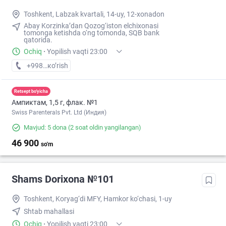
Toshkent, Labzak kvartali, 14-uy, 12-xonadon
Abay Korzinka’dan Qozog‘iston elchixonasi
tomonga ketishda o‘ng tomonda, SQB bank
qatorida.
Ochiq
·
Yopilish vaqti 23:00
+998 (77) XXX-XX-XX
кo’rish
Retsept bo'yicha
Ампиктам, 1,5 г, флак. №1
Swiss Parenterals Pvt. Ltd (Индия)
Mavjud: 5 dona
(2 soat oldin yangilangan)
46 900
so'm
Shams Dorixona №101
Toshkent, Koryag‘di MFY, Hamkor ko‘chasi, 1-uy
Shtab mahallasi
Ochiq
·
Yopilish vaqti 23:00