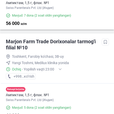
Ампиктам, 1,5 г, флак. №1
Swiss Parenterals Pvt. Ltd (Индия)
Mavjud: 7 dona
(2 soat oldin yangilangan)
56 000
so'm
Marjon Farm Trade Dorixonalar tarmog'i
filial №10
Toshkent, Farobiy ko'chasi, 3B-uy
Yangi Toshmi, Medilux klinika yonida
Ochiq
·
Yopilish vaqti 23:00
+998 (70) XXX-XX-XX
кo’rish
Retsept bo'yicha
Ампиктам, 1,5 г, флак. №1
Swiss Parenterals Pvt. Ltd (Индия)
Mavjud: 5 dona
(2 soat oldin yangilangan)