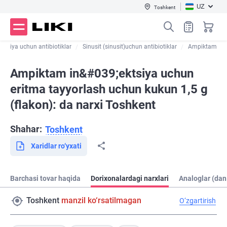
UZ
Toshkent
oniya uchun antibiotiklar
Sinusit (sinusit)uchun antibiotiklar
Ampiktam
Ampiktam in&#039;ektsiya uchun
eritma tayyorlash uchun kukun 1,5 g
(flakon): da narxi Toshkent
Shahar:
Toshkent
Xaridlar ro‘yxati
Barchasi tovar haqida
Dorixonalardagi narxlari
Analoglar (dan
Toshkent
manzil ko‘rsatilmagan
O‘zgartirish