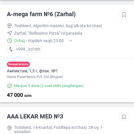
A-mega farm №6 (Zarhal)
Toshkent, Algoritm massivi, Sug‘alli ota ko‘chasi
Zarhal, “Bellissimo Pizza” ro‘parasida
Ochiq
·
Yopilish vaqti 23:00
+998 (99) XXX-XX-XX
кo’rish
Retsept bo'yicha
Ампиктам, 1,5 г, флак. №1
Swiss Parenterals Pvt. Ltd (Индия)
Mavjud: 5 dona
(2 soat oldin yangilangan)
47 000
so'm
AAA LEKAR MED №3
Toshkent, 14-kvartal, Foziltepa ko‘chasi, 28-uy, 1-
xonadon