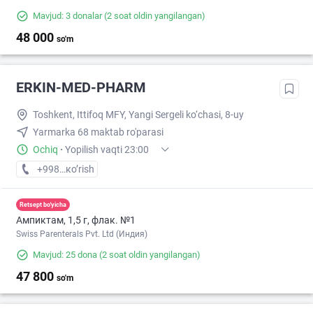
Mavjud: 3 donalar
(2 soat oldin yangilangan)
48 000
so'm
ERKIN-MED-PHARM
Toshkent, Ittifoq MFY, Yangi Sergeli ko‘chasi, 8-uy
Yarmarka 68 maktab ro'parasi
Ochiq
·
Yopilish vaqti 23:00
+998 (97) XXX-XX-XX
кo’rish
Retsept bo'yicha
Ампиктам, 1,5 г, флак. №1
Swiss Parenterals Pvt. Ltd (Индия)
Mavjud: 25 dona
(2 soat oldin yangilangan)
47 800
so'm