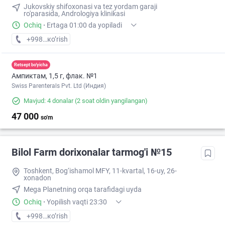
Jukovskiy shifoxonasi va tez yordam garaji
ro'parasida, Andrologiya klinikasi
Ochiq
·
Ertaga 01:00 da yopiladi
+998 (97) XXX-XX-XX
кo’rish
Retsept bo'yicha
Ампиктам, 1,5 г, флак. №1
Swiss Parenterals Pvt. Ltd (Индия)
Mavjud: 4 donalar
(2 soat oldin yangilangan)
47 000
so'm
Bilol Farm dorixonalar tarmog'i №15
Toshkent, Bog‘ishamol MFY, 11-kvartal, 16-uy, 26-
xonadon
Mega Planetning orqa tarafidagi uyda
Ochiq
·
Yopilish vaqti 23:30
+998 (90) XXX-XX-XX
кo’rish