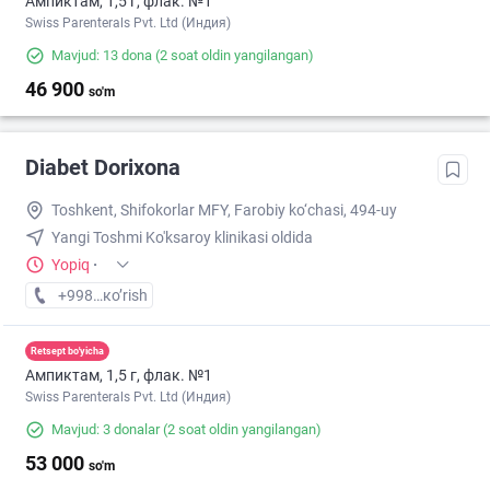
Ампиктам, 1,5 г, флак. №1
Swiss Parenterals Pvt. Ltd (Индия)
Mavjud: 13 dona
(2 soat oldin yangilangan)
46 900
so'm
Diabet Dorixona
Toshkent, Shifokorlar MFY, Farobiy ko‘chasi, 494-uy
Yangi Toshmi Ko'ksaroy klinikasi oldida
Yopiq
·
+998 (55) XXX-XX-XX
кo’rish
Retsept bo'yicha
Ампиктам, 1,5 г, флак. №1
Swiss Parenterals Pvt. Ltd (Индия)
Mavjud: 3 donalar
(2 soat oldin yangilangan)
53 000
so'm