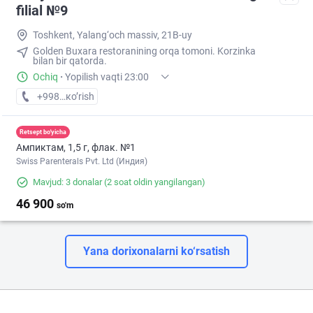
filial №9
Toshkent, Yalang‘och massiv, 21B-uy
Golden Buxara restoranining orqa tomoni. Korzinka
bilan bir qatorda.
Ochiq
·
Yopilish vaqti 23:00
+998 (70) XXX-XX-XX
кo’rish
Retsept bo'yicha
Ампиктам, 1,5 г, флак. №1
Swiss Parenterals Pvt. Ltd (Индия)
Mavjud: 3 donalar
(2 soat oldin yangilangan)
46 900
so'm
Yana dorixonalarni ko‘rsatish