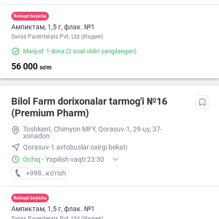
Retsept bo'yicha
Ампиктам, 1,5 г, флак. №1
Swiss Parenterals Pvt. Ltd (Индия)
Mavjud: 1 dona
(2 soat oldin yangilangan)
56 000
so'm
Bilol Farm dorixonalar tarmog'i №16
(Premium Pharm)
Toshkent, Chimyon MFY, Qorasuv-1, 29-uy, 37-
xonadon
Qorasuv-1 avtobuslar oxirgi bekati
Ochiq
·
Yopilish vaqti 23:30
+998 (77) XXX-XX-XX
кo’rish
Retsept bo'yicha
Ампиктам, 1,5 г, флак. №1
Swiss Parenterals Pvt. Ltd (Индия)