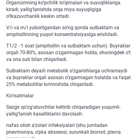
Organizmning ko‘pchilik to‘qimalari va suyuqliklariga
kiradi; yallig‘lanishda orqa miya suyuqligiga
o‘tkazuvchanlik keskin ortadi.
V/i va m/i yuborilgandan so‘ng qonda sulbaktam va
ampitsillinning yuqori konsentratsiyasiga erishiladi.
T1/2 - 1 soat (ampitsillin va sulbaktam uchun). Buyraklar
orqali 70-80%, asosan o‘zgarmagan holda, shuningdek o‘t
va ona suti bilan chiqariladi.
Sulbaktam deyarli metabolik o‘zgarishlarga uchramaydi
va buyraklar orqali asosan o‘zgarmagan holatda va faqat
25% metabolitlar ko‘rinishida chiqariladi.
Ko‘rsatmalar
Sezgir qo‘zg‘atuvchilar keltirib chiqaradigan yuqumli-
yallig‘lanish kasalliklarini davolash:
nafas olish a’zolari infeksiyalari (shu jumladan
pnevmoniya, o‘pka abssessi, surunkali bronxit, plevra