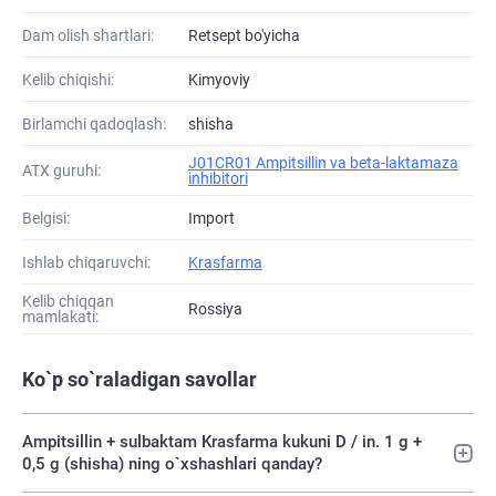
Dam olish shartlari:
Retsept bo'yicha
Kelib chiqishi:
Kimyoviy
Birlamchi qadoqlash:
shisha
J01CR01 Ampitsillin va beta-laktamaza
ATХ guruhi:
inhibitori
Belgisi:
Import
Ishlab chiqaruvchi:
Krasfarma
Kelib chiqqan
Rossiya
mamlakati:
Ko`p so`raladigan savollar
Ampitsillin + sulbaktam Krasfarma kukuni D / in. 1 g +
0,5 g (shisha) ning o`xshashlari qanday?