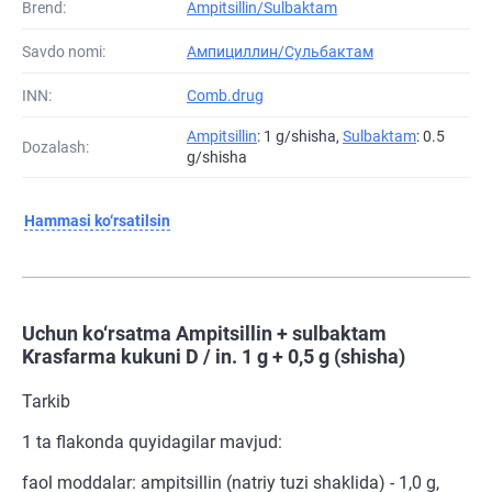
Brend:
Ampitsillin/Sulbaktam
Savdo nomi:
Ампициллин/Сульбактам
INN:
Comb.drug
Ampitsillin
: 1 g/shisha,
Sulbaktam
: 0.5
Dozalash:
g/shisha
Hammasi ko‘rsatilsin
Uchun ko‘rsatma Ampitsillin + sulbaktam
Krasfarma kukuni D / in. 1 g + 0,5 g (shisha)
Tarkib
1 ta flakonda quyidagilar mavjud:
faol moddalar: ampitsillin (natriy tuzi shaklida) - 1,0 g,