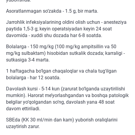
Asoratlanmagan so‘zakda - 1.5 g, bir marta.
Jarrohlik infeksiyalarining oldini olish uchun - anesteziya
paytida 1,5-3 g; keyin operatsiyadan keyin 24 soat
davomida - xuddi shu dozada har 6-8 soatda.
Bolalarga - 150 mg/kg (100 mg/kg ampitsillin va 50
mg/kg sulbaktam) hisobidan sutkalik dozada; karraligi -
sutkasiga 3-4 marta.
1 haftagacha bo‘lgan chaqaloqlar va chala tug‘ilgan
bolalarga - har 12 soatda.
Davolash kursi - 5-14 kun (zarurat bo‘lganda uzaytirilishi
mumkin). Harorat me’yorlashgandan va boshqa patologik
belgilar yo‘qolgandan so‘ng, davolash yana 48 soat
davom ettiriladi.
SBEda (KK 30 ml/min dan kam) yuborish oraliqlarini
uzaytirish zarur.