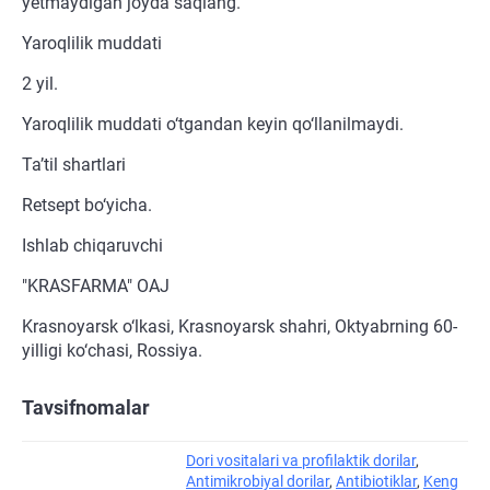
yetmaydigan joyda saqlang.
Yaroqlilik muddati
2 yil.
Yaroqlilik muddati o‘tgandan keyin qo‘llanilmaydi.
Ta’til shartlari
Retsept bo‘yicha.
Ishlab chiqaruvchi
"KRASFARMA" OAJ
Krasnoyarsk o‘lkasi, Krasnoyarsk shahri, Oktyabrning 60-
yilligi ko‘chasi, Rossiya.
Tavsifnomalar
Dori vositalari va profilaktik dorilar
,
Antimikrobiyal dorilar
,
Antibiotiklar
,
Keng