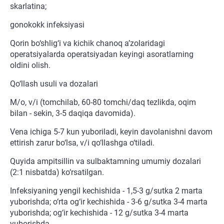
skarlatina;
gonokokk infeksiyasi
Qorin bo‘shlig‘i va kichik chanoq a’zolaridagi
operatsiyalarda operatsiyadan keyingi asoratlarning
oldini olish.
Qo‘llash usuli va dozalari
M/o, v/i (tomchilab, 60-80 tomchi/daq tezlikda, oqim
bilan - sekin, 3-5 daqiqa davomida).
Vena ichiga 5-7 kun yuboriladi, keyin davolanishni davom
ettirish zarur bo‘lsa, v/i qo‘llashga o‘tiladi.
Quyida ampitsillin va sulbaktamning umumiy dozalari
(2:1 nisbatda) ko‘rsatilgan.
Infeksiyaning yengil kechishida - 1,5-3 g/sutka 2 marta
yuborishda; o‘rta og‘ir kechishida - 3-6 g/sutka 3-4 marta
yuborishda; og‘ir kechishida - 12 g/sutka 3-4 marta
yuborishda.