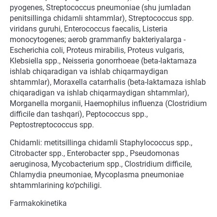
pyogenes, Streptococcus pneumoniae (shu jumladan
penitsillinga chidamli shtammlar), Streptococcus spp.
viridans guruhi, Enterococcus faecalis, Listeria
monocytogenes; aerob grammanfiy bakteriyalarga -
Escherichia coli, Proteus mirabilis, Proteus vulgaris,
Klebsiella spp., Neisseria gonorrhoeae (beta-laktamaza
ishlab chiqaradigan va ishlab chiqarmaydigan
shtammlar), Moraxella catarrhalis (beta-laktamaza ishlab
chiqaradigan va ishlab chiqarmaydigan shtammlar),
Morganella morganii, Haemophilus influenza (Clostridium
difficile dan tashqari), Peptococcus spp.,
Peptostreptococcus spp.
Chidamli: metitsillinga chidamli Staphylococcus spp.,
Citrobacter spp., Enterobacter spp., Pseudomonas
aeruginosa, Mycobacterium spp., Clostridium difficile,
Chlamydia pneumoniae, Mycoplasma pneumoniae
shtammlarining ko‘pchiligi.
Farmakokinetika