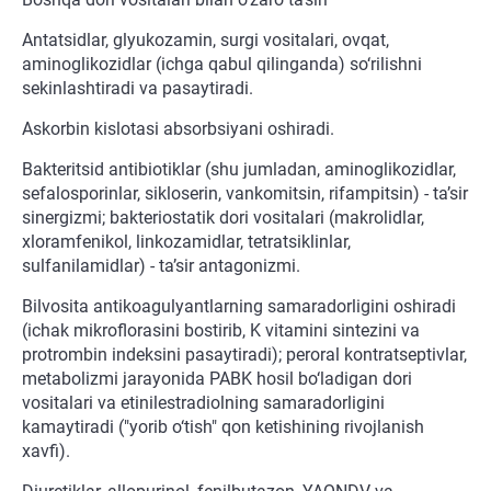
Antatsidlar, glyukozamin, surgi vositalari, ovqat,
aminoglikozidlar (ichga qabul qilinganda) so‘rilishni
sekinlashtiradi va pasaytiradi.
Askorbin kislotasi absorbsiyani oshiradi.
Bakteritsid antibiotiklar (shu jumladan, aminoglikozidlar,
sefalosporinlar, sikloserin, vankomitsin, rifampitsin) - ta’sir
sinergizmi; bakteriostatik dori vositalari (makrolidlar,
xloramfenikol, linkozamidlar, tetratsiklinlar,
sulfanilamidlar) - ta’sir antagonizmi.
Bilvosita antikoagulyantlarning samaradorligini oshiradi
(ichak mikroflorasini bostirib, K vitamini sintezini va
protrombin indeksini pasaytiradi); peroral kontratseptivlar,
metabolizmi jarayonida PABK hosil bo‘ladigan dori
vositalari va etinilestradiolning samaradorligini
kamaytiradi ("yorib o‘tish" qon ketishining rivojlanish
xavfi).