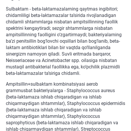
Sulbaktam - beta-laktamazalarning qaytmas ingibitori;
chidamliligi beta-laktamazalar ta’sirida rivojlanadigan
chidamli shtammlarga nisbatan ampitsillinning faollik
spektrini kengaytiradi; sezgir shtammlarga nisbatan
ampitsillinning faolligini o‘zgartirmaydi; bakteriyalarning
ba’zi penitsillin bog‘lovchi oqsillari bilan bog‘lanib, beta-
laktam antibiotiklari bilan bir vaqtda qo‘llanilganda
sinergizm namoyon qiladi. Suvli eritmada barqaror,
Neisseriaceae va Acinetobacter spp. oilasiga nisbatan
mustaqil antibakterial faollikka ega, ko‘pchilik plazmidli
beta-laktamazalar ta’siriga chidamli.
Ampitsillin+sulbaktam kombinatsiyasi aerob
grammusbat bakteriyalarga - Staphylococcus aureus
(beta-laktamaza ishlab chiqaradigan va ishlab
chiqarmaydigan shtammlar), Staphylococcus epidermidis
(beta-laktamaza ishlab chiqaradigan va ishlab
chiqarmaydigan shtammlar), Staphylococcus
saprophyticus (beta-laktamaza ishlab chiqaradigan va
ishlab chiqarmaydigan shtammlar), Streptococcus