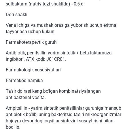
sulbaktam (natriy tuzi shaklida) - 0,5 g.
Dori shakli
Vena ichiga va mushak orasiga yuborish uchun eritma
tayyorlash uchun kukun.
Farmakoterapevtik guruh
Antibiotik, penitsillin yarim sintetik + beta-laktamaza
ingibitori. ATX kodi: J01CR01.
Farmakologik xususiyatlari
Farmakodinamika
Ta’sir doirasi keng bo‘lgan kombinatsiyalangan
antibakterial vosita.
Ampitsillin - yarim sintetik penitsillinlar guruhiga mansub
antibiotik bo‘lib, uning bakteritsid ta’siri mikroorganizmlar
hujayra devoridagi oqsillar sintezini susaytirishi bilan
bog‘liq.