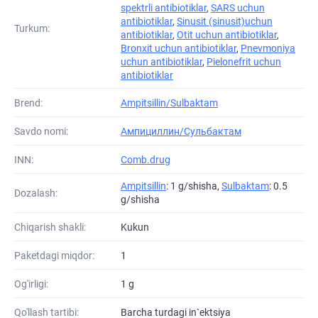
spektrli antibiotiklar
,
SARS uchun
antibiotiklar
,
Sinusit (sinusit)uchun
Turkum:
antibiotiklar
,
Otit uchun antibiotiklar
,
Bronxit uchun antibiotiklar
,
Pnevmoniya
uchun antibiotiklar
,
Pielonefrit uchun
antibiotiklar
Brend:
Ampitsillin/Sulbaktam
Savdo nomi:
Ампициллин/Сульбактам
INN:
Comb.drug
Ampitsillin
: 1 g/shisha,
Sulbaktam
: 0.5
Dozalash:
g/shisha
Chiqarish shakli:
Kukun
Paketdagi miqdor:
1
Og'irligi:
1 g
Qo'llash tartibi:
Barcha turdagi in`ektsiya