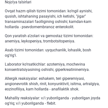
Nojo‘ya ta’sirlari
Ovqat hazm qilish tizimi tomonidan: ko‘ngil aynishi,
qusish, ishtahaning pasayishi, ich ketishi, "jigar"
transaminazalari faolligining oshishi; kamdan-kam
hollarda - psevdomembranoz enterokolit.
Qon yaratish a’zolari va gemostaz tizimi tomonidan:
anemiya, leykopeniya, trombotsitopeniya.
Asab tizimi tomonidan: uyquchanlik, lohaslik, bosh
og‘rig‘i.
Laborator ko‘rsatkichlar: azotemiya, mochevina
konsentratsiyasining oshishi, giperkreatininemiya.
Allergik reaksiyalar: eshakem, teri giperemiyasi,
angionevrotik shish, rinit, konyunktivit, isitma, artralgiya,
eozinofiliya, kam hollarda - anafilaktik shok.
Mahalliy reaksiyalar: v/i yuborilganda - yuborilgan joyda
og‘riq; v/i yuborilganda - flebit.