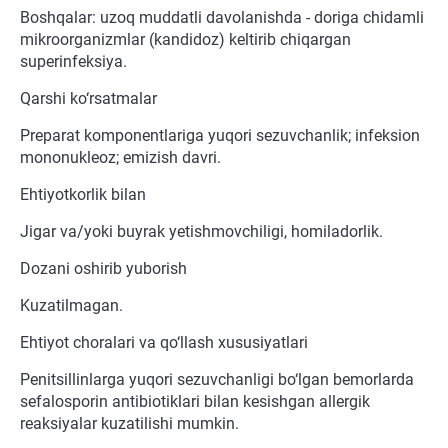
Boshqalar: uzoq muddatli davolanishda - doriga chidamli
mikroorganizmlar (kandidoz) keltirib chiqargan
superinfeksiya.
Qarshi ko‘rsatmalar
Preparat komponentlariga yuqori sezuvchanlik; infeksion
mononukleoz; emizish davri.
Ehtiyotkorlik bilan
Jigar va/yoki buyrak yetishmovchiligi, homiladorlik.
Dozani oshirib yuborish
Kuzatilmagan.
Ehtiyot choralari va qo‘llash xususiyatlari
Penitsillinlarga yuqori sezuvchanligi bo‘lgan bemorlarda
sefalosporin antibiotiklari bilan kesishgan allergik
reaksiyalar kuzatilishi mumkin.