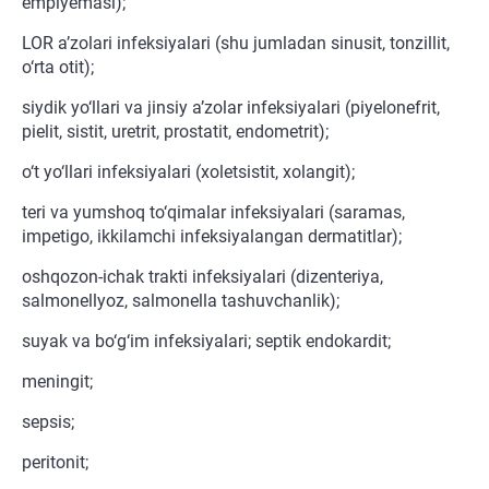
empiyemasi);
LOR a’zolari infeksiyalari (shu jumladan sinusit, tonzillit,
o‘rta otit);
siydik yo‘llari va jinsiy a’zolar infeksiyalari (piyelonefrit,
pielit, sistit, uretrit, prostatit, endometrit);
o‘t yo‘llari infeksiyalari (xoletsistit, xolangit);
teri va yumshoq to‘qimalar infeksiyalari (saramas,
impetigo, ikkilamchi infeksiyalangan dermatitlar);
oshqozon-ichak trakti infeksiyalari (dizenteriya,
salmonellyoz, salmonella tashuvchanlik);
suyak va bo‘g‘im infeksiyalari; septik endokardit;
meningit;
sepsis;
peritonit;