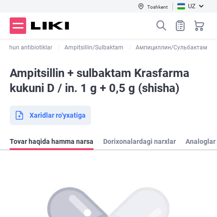
UZ
Toshkent
t)uchun antibiotiklar
Ampitsillin/Sulbaktam
Ампициллин/Сульбактам
Ampitsillin + sulbaktam Krasfarma
kukuni D / in. 1 g + 0,5 g (shisha)
Xaridlar ro‘yxatiga
Tovar haqida hamma narsa
Dorixonalardagi narxlar
Analoglar