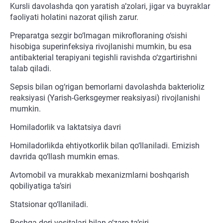
Kursli davolashda qon yaratish a’zolari, jigar va buyraklar
faoliyati holatini nazorat qilish zarur.
Preparatga sezgir bo‘lmagan mikrofloraning o‘sishi
hisobiga superinfeksiya rivojlanishi mumkin, bu esa
antibakterial terapiyani tegishli ravishda o‘zgartirishni
talab qiladi.
Sepsis bilan og‘rigan bemorlarni davolashda bakterioliz
reaksiyasi (Yarish-Gerksgeymer reaksiyasi) rivojlanishi
mumkin.
Homiladorlik va laktatsiya davri
Homiladorlikda ehtiyotkorlik bilan qo‘llaniladi. Emizish
davrida qo‘llash mumkin emas.
Avtomobil va murakkab mexanizmlarni boshqarish
qobiliyatiga ta’siri
Statsionar qo‘llaniladi.
Boshqa dori vositalari bilan o‘zaro ta’siri