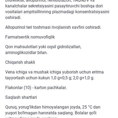
Diuretiklar, allopurinol, fenilbutazon, YAQNDV va
kanalchalar sekretsiyasini pasaytiruvchi boshqa dori
vositalari ampitsillinning plazmadagi konsentratsiyasini
oshiradi.
Allopurinol teri toshmasi rivojlanish xavfini oshiradi.
Farmatsevtik nomuvofiqlik
Qon mahsulotlari yoki oqsil gidrolizatlari,
aminoglikozidlar bilan.
Chiqarish shakli
Vena ichiga va mushak ichiga yuborish uchun eritma
tayyorlash uchun kukun 1,0 g+0,5 g; 2,0 g+1,0 g.
Flakonlar (10) - karton pachkalar.
Saqlash shartlari
Quruq, yorug‘likdan himoyalangan joyda, 25 °C dan
yuqori bo‘lmagan haroratda saqlang. Bolalar qo‘li