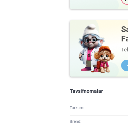
S
F
Te
Tavsifnomalar
Turkum:
Brend: