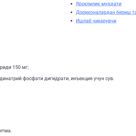
Яроқлилик муддати
Дорихоналардан бериш т
Ишлаб чиқарувчи
риди 150 мг;
динатрий фосфати дигидрати, инъекция учун сув.
итма.