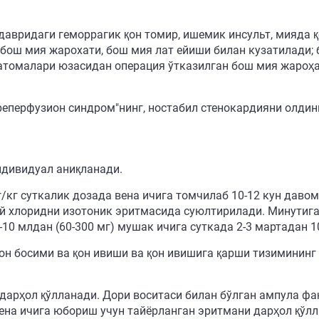
давридаги геморрагик қон томир, ишемик инсульт, мияда 
бош мия жарохати, бош мия лат ейиши билан кузатилади;
ематомалари юзасидан операция ўтказилган бош мия жароҳ
реперфузион синдром"нинг, ностабил стенокардияни олдин
ндивидуал аниқланади.
/кг суткалик дозада вена ичига томчилаб 10-12 кун давом
й хлоридни изотоник эритмасида суюлтирилади. Минутига
-10 млдан (60-300 мг) мушак ичига суткада 2-3 мартадан 
он босими ва қон ивиши ва қон ивишига қарши тизимининг
дарҳол қўлланади. Дори воситаси билан бўлган ампула фа
Вена ичига юбориш учун тайёрланган эритмани дарҳол қўл