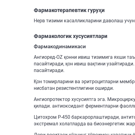
Фармакотерапевтик гуруҳи
Нерв тизими касалликларини даволаш учун 
Фармакологик хусусиятлари
Фармакодинамикаси
Ангиоред-OZ қонни ивиш тизимига яхши таъ
пасайтиради, қон ивиш вақтини узайтиради
пасайтиради.
Қон томирларини ва эритроцитларни мембр
нисбатан резистентлигини оширди.
Ангиопротектор хусусиятга эга. Микроцир
қилади. антиоксидант ферментларни фаолл
Цитохром Р-450 баркарорлаштиради, антито
экстремал холатларда ва биоэнергетик жа
Дори воситаси кўзнинг тўрсимон қаватини 