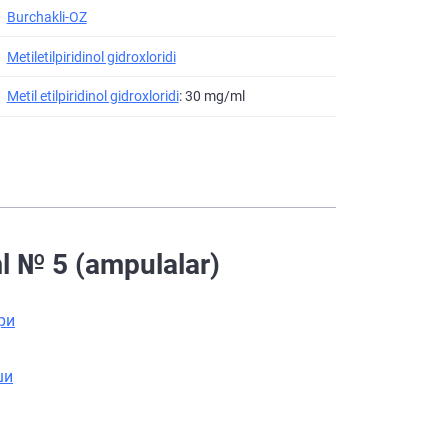
Burchakli-OZ
Metiletilpiridinol gidroxloridi
Metil etilpiridinol gidroxloridi
: 30 mg/ml
ml № 5 (ampulalar)
ри
ши