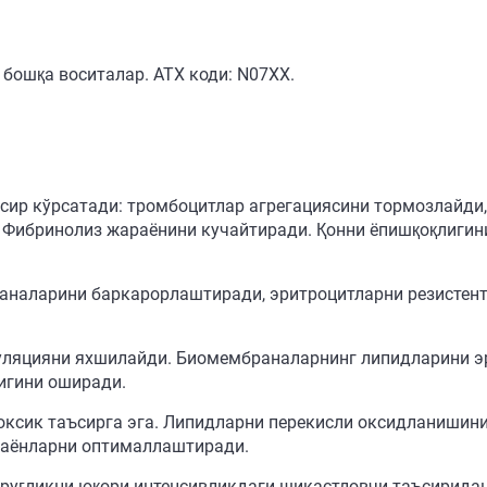
бошқа воситалар. АТХ коди: N07XX.
сир кўрсатади: тромбоцитлар агрегациясини тормозлайди
. Фибринолиз жараёнини кучайтиради. Қонни ёпишқоқлигин
аналарини баркарорлаштиради, эритроцитларни резистент
куляцияни яхшилайди. Биомембраналарнинг липидларини 
игини оширади.
ксик таъсирга эга. Липидларни перекисли оксидланишини
раёнларни оптималлаштиради.
ёруғликни юқори интенсивликдаги шикастловчи таъсиридан