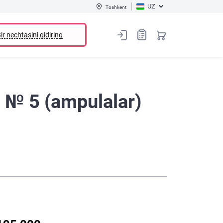
UZ
Toshkent
ir nechtasini qidiring
l № 5 (ampulalar)