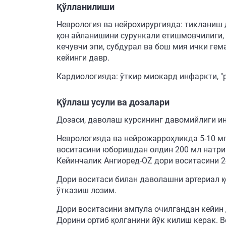
Қўлланилиши
Неврология ва нейрохирургияда: тикланиш 
қон айланишини сурункали етишмовчилиги, 
кечувчи эпи, субдурал ва бош мия ички г
кейинги давр.
Кардиологияда: ўткир миокард инфаркти, "
Қўллаш усули ва дозалари
Дозаси, даволаш курсининг давомийлиги и
Неврологияда ва нейрожарроҳликда 5-10 мг
воситасини юборишдан олдин 200 мл натри
Кейинчалик Ангиоред-OZ дори воситасини 2
Дори воситаси билан даволашни артериал қ
ўтказиш лозим.
Дори воситасини ампула очилгандан кейин 
Дорини ортиб қолганини йўк килиш керак. 