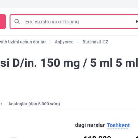
B
sab tizimi uchun dorilar
Anjiyored
Burchakli-OZ
si D/in. 150 mg / 5 ml 5 m
ar
Analoglar (dan 6 000 so'm)
dagi narxlar
Toshkent