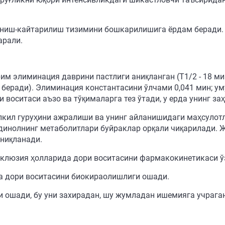
ниш-кайтарилиш тизимини бошкарилишига ёрдам беради.
арали.
им элиминация даврини пастлиги аниқланган (Т1/2 - 18 ми
беради). Элиминация константасини ўлчами 0,041 мин; ум
 воситаси аъзо ва тўқималарга тез ўтади, у ерда унинг з
кил гуруҳини ажралиши ва унинг айланишидаги маҳсулотл
инолнинг метаболитлари буйраклар орқали чиқарилади. Жи
ниқланади.
окклюзия ҳолларида дори воситасини фармакокинетикаси ў
да дори воситасини биокираолишлиги ошади.
и ошади, бу уни захирадан, шу жумладан ишемияга учраг