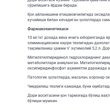
сўрилишига ёрдам беради.
Қон айланишини етишмовчилигида оксидла
кучайиши билан кечадиган ҳолатларда сам
Фармакокинетикаси
10 мг/кг дозада вена ичига юборилганда яр
элиминациясини юқори тезлигидан далолат 
тақсимланиш ҳажми Ѵ эҳтимолий 5,2 л. Дори
Метилэтилпиридинол гидрохлориднинг деал
метаболитлари аниқланган. Метилэтилпирид
оксипиридинфосфат аҳамиятли даражада а
Патологик ҳолатларда, масалан, коронар 
Чиқарилиш тезлиги камаяди, буни оқибати
Дори воситасини қон тармоғида бўлиш вақт
бўлиши мумкин.