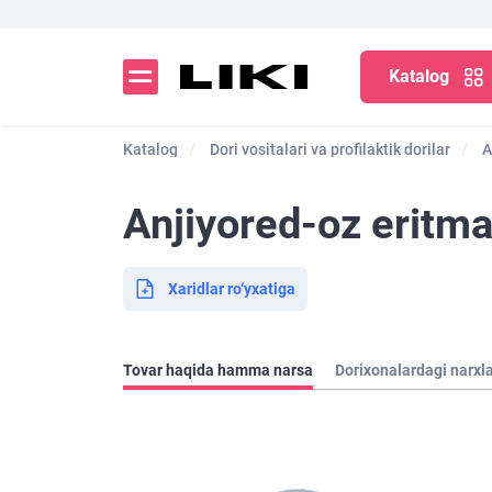
Katalog
Katalog
Dori vositalari va profilaktik dorilar
A
Anjiyored-oz eritma
Xaridlar ro‘yxatiga
Tovar haqida hamma narsa
Dorixonalardagi narxl