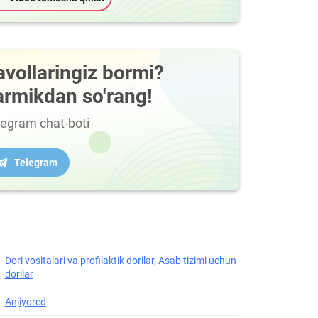
avollaringiz bormi?
armikdan so'rang!
legram chat-boti
Telegram
Dori vositalari va profilaktik dorilar
,
Asab tizimi uchun
dorilar
Anjiyored