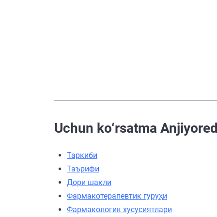
Uchun ko‘rsatma Anjiyored-
Таркиби
Таърифи
Дори шакли
Фармакотерапевтик гуруҳи
Фармакологик хусусиятлари