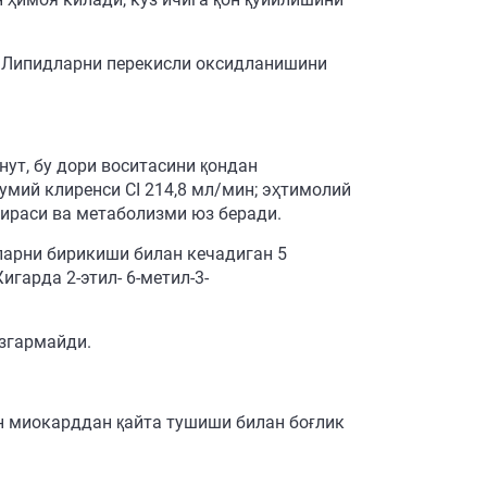
 Липидларни перекисли оксидланишини
нут, бу дори воситасини қондан
умий клиренси СІ 214,8 мл/мин; эҳтимолий
аҳираси ва метаболизми юз беради.
арни бирикиши билан кечадиган 5
гарда 2-этил- 6-метил-3-
згармайди.
ан миокарддан қайта тушиши билан боғлик