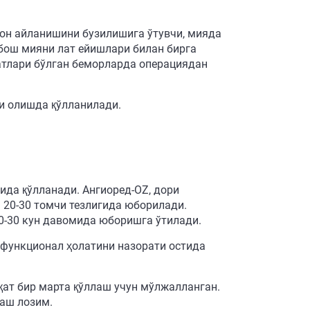
қон айланишини бузилишига ўтувчи, мияда
 бош мияни лат ейишлари билан бирга
атлари бўлган беморларда операциядан
и олишда қўлланилади.
ида қўлланади. Ангиоред-OZ, дори
 20-30 томчи тезлигида юборилади.
10-30 кун давомида юборишга ўтилади.
 функционал ҳолатини назорати остида
қат бир марта қўллаш учун мўлжалланган.
лаш лозим.