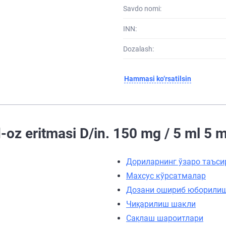
Savdo nomi:
INN:
Dozalash:
Hammasi ko‘rsatilsin
oz eritmasi D/in. 150 mg / 5 ml 5 
Дориларнинг ўзаро таъси
Махсус кўрсатмалар
Дозани ошириб юборили
Чиқарилиш шакли
Сақлаш шароитлари