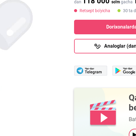
118 000
dan
so'm
gacha
Retsept bo'yicha
30 ta 
Dorixonalarda
Analoglar (dan
Q
b
Bat