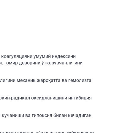
, коагуляцияни умумий индексини
и, томир деворини ўтказувчанлигини
лигини механик жароҳатга ва гемолизга
эркин-радикал оксидланишини ингибиция
 кучайиши ва гипоксия билан кечадиган
 ҳимоя килади, кўз ичига қон қуйилишини