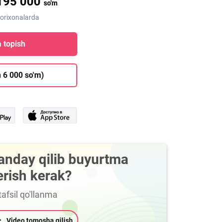
195 000
so'm
dorixonalarda
 topish
 6 000 so'm)
anday qilib buyurtma
erish kerak?
afsil qo'llanma
Video tomosha qilish