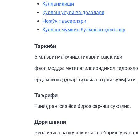
Қўлланилиши
Қўллаш усули ва дозалари
Ножўя таъсирлари
Қўллаш мумкин булмаган ҳолатлар
Таркиби
5 мл эритма қуйидагиларни сақлайди:
фаол модда: метилэтилпиридинол гидрохло
ёрдамчи моддлар: сувсиз натрий сульфити, 
Таърифи
Тиниқ рангсиз ёки бироз сарғиш суюқлик.
Дори шакли
Вена ичига ва мушак ичига юбориш учун эр