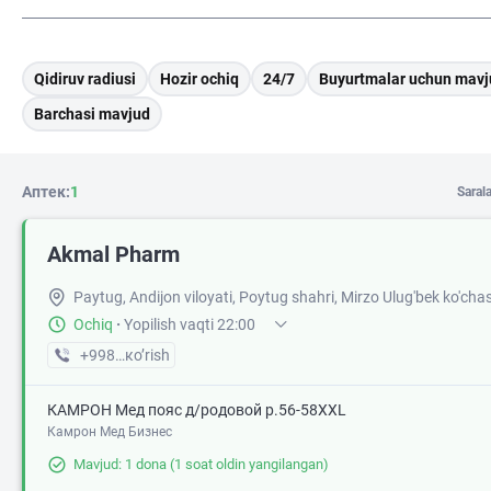
Qidiruv radiusi
Hozir ochiq
24/7
Buyurtmalar uchun mavj
Barchasi mavjud
Аптек:
1
Saral
Akmal Pharm
Paytug, Andijon viloyati, Poytug shahri, Mirzo Ulug'bek ko'chas
Ochiq
·
Yopilish vaqti 22:00
+998 (90) XXX-XX-XX
кo’rish
КАМРОН Мед пояс д/родовой р.56-58XXL
Камрон Мед Бизнес
Mavjud: 1 dona
(1 soat oldin yangilangan)