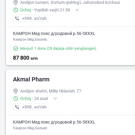
Andijon tumani. Xortum qishlog'i, Jahonobod ko'chasi
Ochiq
·
Yopilish vaqti 21:59
+998 (91) XXX-XX-XX
кo’rish
КАМРОН Мед пояс д/родовой р.56-58XXL
Камрон Мед Бизнес
Mavjud: 1 dona
(28 daqiqa oldin yangilangan)
87 800
so'm
Akmal Pharm
Andijon shahri, Milliy tiklanish, 77
Ochiq
·
24 soat
+998 (91) XXX-XX-XX
кo’rish
КАМРОН Мед пояс д/родовой р.56-58XXL
Камрон Мед Бизнес