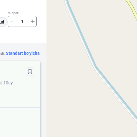
Miqdori
ud
Standart bo‘yicha
ash:
i, 10uy