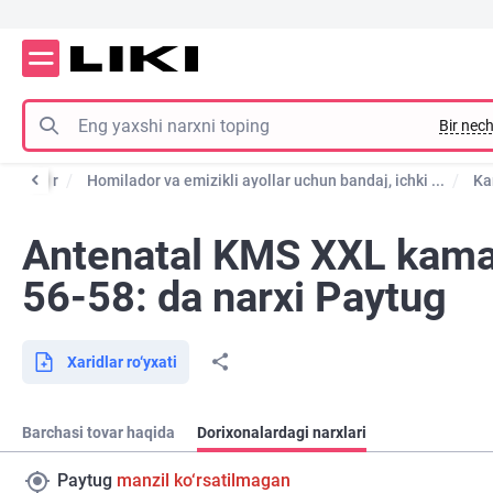
Bir nech
sulotlar
Homilador va emizikli ayollar uchun bandaj, ichki ...
Ka
Antenatal KMS XXL kama
56-58: da narxi Paytug
Xaridlar ro‘yxati
Barchasi tovar haqida
Dorixonalardagi narxlari
Paytug
manzil ko‘rsatilmagan