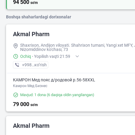
94 500
so'm
Boshqa shaharlardagi dorixonalar
Akmal Pharm
Shaxrixon, Andijon viloyati. Shahrixon tumani, Yangi xet MFY, 
Nizomiddinov ko'chasi, 73
Ochiq
·
Yopilish vaqti 21:59
+998 (90) XXX-XX-XX
кo’rish
КАМРОН Мед пояс д/родовой р.56-58XXL
Камрон Мед Бизнес
Mavjud: 1 dona
(6 daqiqa oldin yangilangan)
79 000
so'm
Akmal Pharm