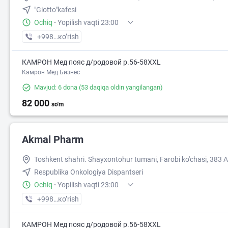
"Giotto"kafesi
Ochiq
·
Yopilish vaqti 23:00
+998 (99) XXX-XX-XX
кo’rish
КАМРОН Мед пояс д/родовой р.56-58XXL
Камрон Мед Бизнес
Mavjud: 6 dona
(53 daqiqa oldin yangilangan)
82 000
so'm
Akmal Pharm
Toshkent shahri. Shayxontohur tumani, Farobi ko'chasi, 383 A
Respublika Onkologiya Dispantseri
Ochiq
·
Yopilish vaqti 23:00
+998 (99) XXX-XX-XX
кo’rish
КАМРОН Мед пояс д/родовой р.56-58XXL