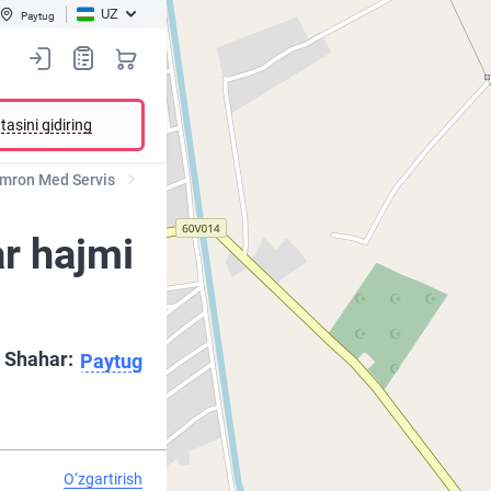
UZ
Paytug
tasini qidiring
mron Med Servis
r hajmi
Shahar:
Paytug
O‘zgartirish