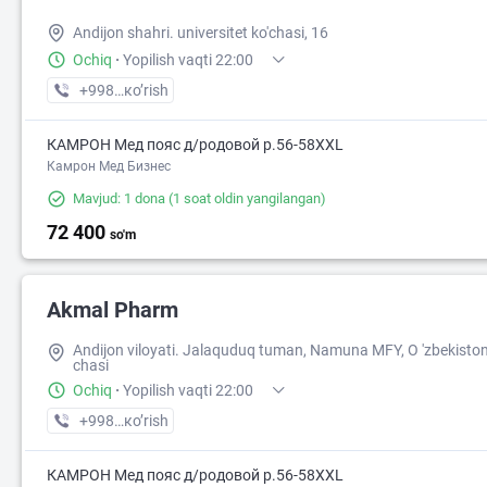
Andijon shahri. universitet ko'chasi, 16
Ochiq
·
Yopilish vaqti 22:00
+998 (90) XXX-XX-XX
кo’rish
КАМРОН Мед пояс д/родовой р.56-58XXL
Камрон Мед Бизнес
Mavjud: 1 dona
(1 soat oldin yangilangan)
72 400
so'm
Akmal Pharm
Andijon viloyati. Jalaquduq tuman, Namuna MFY, O 'zbekiston
chasi
Ochiq
·
Yopilish vaqti 22:00
+998 (90) XXX-XX-XX
кo’rish
КАМРОН Мед пояс д/родовой р.56-58XXL