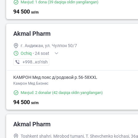
Mavjud: 1 dona
(39 daqiqa oldin yangilangan)
94 500
so'm
Akmal Pharm
г. Андижан, ул. Чулпон 50/7
Ochiq
·
24 soat
+998 (91) XXX-XX-XX
кo’rish
КАМРОН Мед пояс д/родовой р.56-58XXL
Камрон Мед Бизнес
Mavjud: 2 donalar
(42 daqiqa oldin yangilangan)
94 500
so'm
Akmal Pharm
Toshkent shahri. Mirobod tumani, T. Shevchenko ko'chasi, 36a