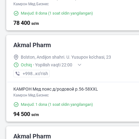
Камрон Мед Бизнес
Mavjud: 8 dona
(1 soat oldin yangilangan)
78 400
so'm
Akmal Pharm
Bo'ston, Andijon shahri. U. Yusupov ko'chasi, 23
Ochiq
·
Yopilish vaqti 22:00
+998 (90) XXX-XX-XX
кo’rish
КАМРОН Мед пояс д/родовой р.56-58XXL
Камрон Мед Бизнес
Mavjud: 1 dona
(1 soat oldin yangilangan)
94 500
so'm
Akmal Pharm