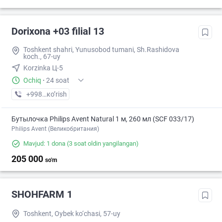
Dorixona +03 filial 13
Toshkent shahri, Yunusobod tumani, Sh.Rashidova
koch., 67-uy
Korzinka Ц-5
Ochiq
·
24 soat
+998 (95) XXX-XX-XX
кo’rish
Бутылочка Philips Avent Natural 1 м, 260 мл (SCF 033/17)
Philips Avent (Великобритания)
Mavjud: 1 dona
(3 soat oldin yangilangan)
205 000
so'm
SHOHFARM 1
Toshkent, Oybek ko‘chasi, 57-uy