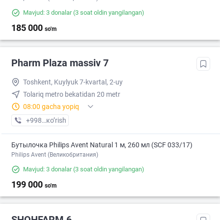
Mavjud: 3 donalar
(3 soat oldin yangilangan)
185 000
so'm
Pharm Plaza massiv 7
Toshkent, Kuylyuk 7-kvartal, 2-uy
Tolariq metro bekatidan 20 metr
08:00 gacha yopiq
+998 (93) XXX-XX-XX
кo’rish
Бутылочка Philips Avent Natural 1 м, 260 мл (SCF 033/17)
Philips Avent (Великобритания)
Mavjud: 3 donalar
(3 soat oldin yangilangan)
199 000
so'm
SHOHFARM 6