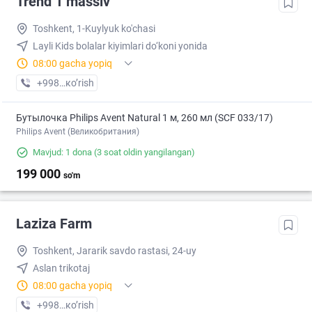
Trend 1 massiv
Toshkent, 1-Kuylyuk ko'chasi
Layli Kids bolalar kiyimlari do‘koni yonida
08:00 gacha yopiq
+998 (97) XXX-XX-XX
кo’rish
Бутылочка Philips Avent Natural 1 м, 260 мл (SCF 033/17)
Philips Avent (Великобритания)
Mavjud: 1 dona
(3 soat oldin yangilangan)
199 000
so'm
Laziza Farm
Toshkent, Jararik savdo rastasi, 24-uy
Aslan trikotaj
08:00 gacha yopiq
+998 (71) XXX-XX-XX
кo’rish