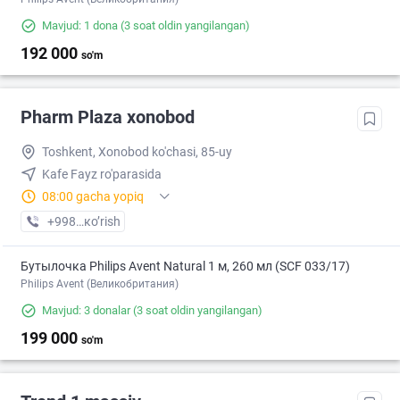
Mavjud: 1 dona
(3 soat oldin yangilangan)
192 000
so'm
Pharm Plaza xonobod
Toshkent, Xonobod ko'chasi, 85-uy
Kafe Fayz ro'parasida
08:00 gacha yopiq
+998 (97) XXX-XX-XX
кo’rish
Бутылочка Philips Avent Natural 1 м, 260 мл (SCF 033/17)
Philips Avent (Великобритания)
Mavjud: 3 donalar
(3 soat oldin yangilangan)
199 000
so'm