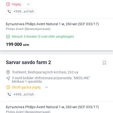
Yopiq
·
+998 (71) XXX-XX-XX
кo’rish
Бутылочка Philips Avent Natural 1 м, 260 мл (SCF 033/17)
Philips Avent (Великобритания)
Mavjud: 4 donalar
(3 soat oldin yangilangan)
199 000
so'm
Sarvar savdo farm 2
Toshkent, Beshqayrag'och ko'chasi, 262-uy
3-sonli bolalar shifoxonasi po'parasida, "MEDLINE"
klinikasi 1-qavatida
08:00 gacha yopiq
+998 (95) XXX-XX-XX
кo’rish
Бутылочка Philips Avent Natural 1 м, 260 мл (SCF 033/17)
Philips Avent (Великобритания)