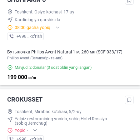
Toshkent, Osiyo ko'chasi, 17-uy
Kardiologiya qarshisida
08:00 gacha yopiq
+998 (55) XXX-XX-XX
кo’rish
Бутылочка Philips Avent Natural 1 м, 260 мл (SCF 033/17)
Philips Avent (Великобритания)
Mavjud: 2 donalar
(3 soat oldin yangilangan)
199 000
so'm
CROKUSSET
Toshkent, Mirabad ko'chasi, 5/2-uy
Yalpiz restoranining yonida, sobiq Hotel Rossiya
(sobiq Jemchug)
Yopiq
·
+998 (71) XXX-XX-XX
кo’rish