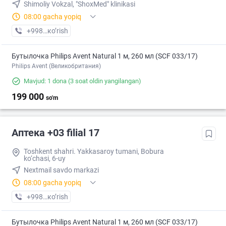
Shimoliy Vokzal, "ShoxMed" klinikasi
08:00 gacha yopiq
+998 (71) XXX-XX-XX
кo’rish
Бутылочка Philips Avent Natural 1 м, 260 мл (SCF 033/17)
Philips Avent (Великобритания)
Mavjud: 1 dona
(3 soat oldin yangilangan)
199 000
so'm
Аптека +03 filial 17
Toshkent shahri. Yakkasaroy tumani, Bobura
ko‘chasi, 6-uy
Nextmail savdo markazi
08:00 gacha yopiq
+998 (77) XXX-XX-XX
кo’rish
Бутылочка Philips Avent Natural 1 м, 260 мл (SCF 033/17)