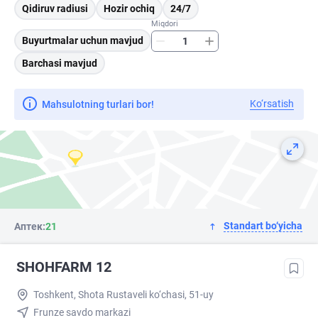
Qidiruv radiusi
Hozir ochiq
24/7
Miqdori
Buyurtmalar uchun mavjud
Barchasi mavjud
Ko‘rsatish
Mahsulotning turlari bor!
Standart bo‘yicha
Аптек:
21
SHOHFARM 12
Toshkent, Shota Rustaveli ko‘chasi, 51-uy
Frunze savdo markazi