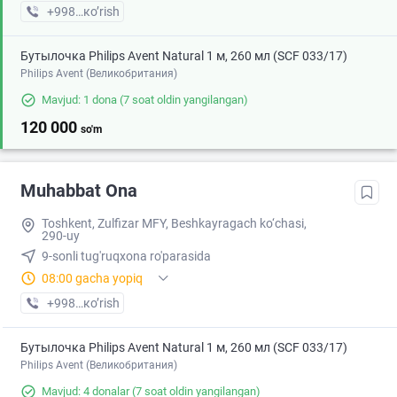
+998 (95) XXX-XX-XX
кo’rish
Бутылочка Philips Avent Natural 1 м, 260 мл (SCF 033/17)
Philips Avent (Великобритания)
Mavjud: 1 dona
(7 soat oldin yangilangan)
120 000
so'm
Muhabbat Ona
Toshkent, Zulfizar MFY, Beshkayragach ko‘chasi,
290-uy
9-sonli tug'ruqxona ro'parasida
08:00 gacha yopiq
+998 (99) XXX-XX-XX
кo’rish
Бутылочка Philips Avent Natural 1 м, 260 мл (SCF 033/17)
Philips Avent (Великобритания)
Mavjud: 4 donalar
(7 soat oldin yangilangan)