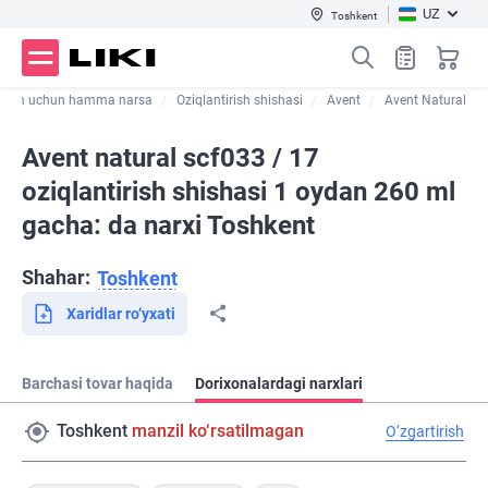
UZ
Toshkent
tirish uchun hamma narsa
Oziqlantirish shishasi
Avent
Avent Natural
Avent natural scf033 / 17
oziqlantirish shishasi 1 oydan 260 ml
gacha: da narxi Toshkent
Shahar:
Toshkent
Xaridlar ro‘yxati
Barchasi tovar haqida
Dorixonalardagi narxlari
Toshkent
manzil ko‘rsatilmagan
O‘zgartirish