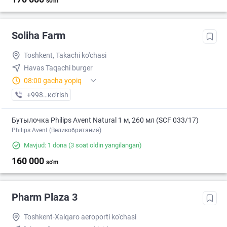
so'm
Soliha Farm
Toshkent, Takachi ko'chasi
Havas Taqachi burger
08:00 gacha yopiq
+998 (99) XXX-XX-XX
кo’rish
Бутылочка Philips Avent Natural 1 м, 260 мл (SCF 033/17)
Philips Avent (Великобритания)
Mavjud: 1 dona
(3 soat oldin yangilangan)
160 000
so'm
Pharm Plaza 3
Toshkent-Xalqaro aeroporti ko'chasi