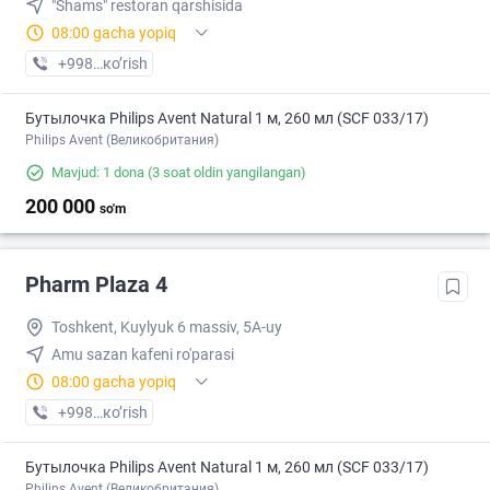
"Shams" restoran qarshisida
08:00 gacha yopiq
+998 (93) XXX-XX-XX
кo’rish
Бутылочка Philips Avent Natural 1 м, 260 мл (SCF 033/17)
Philips Avent (Великобритания)
Mavjud: 1 dona
(3 soat oldin yangilangan)
200 000
so'm
Pharm Plaza 4
Toshkent, Kuylyuk 6 massiv, 5A-uy
Amu sazan kafeni ro'parasi
08:00 gacha yopiq
+998 (95) XXX-XX-XX
кo’rish
Бутылочка Philips Avent Natural 1 м, 260 мл (SCF 033/17)
Philips Avent (Великобритания)