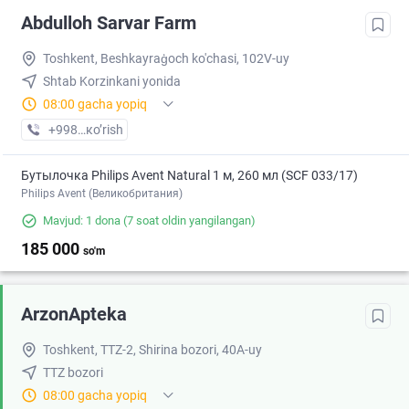
Abdulloh Sarvar Farm
Toshkent, Beshkayraģoch ko'chasi, 102V-uy
Shtab Korzinkani yonida
08:00 gacha yopiq
+998 (97) XXX-XX-XX
кo’rish
Бутылочка Philips Avent Natural 1 м, 260 мл (SCF 033/17)
Philips Avent (Великобритания)
Mavjud: 1 dona
(7 soat oldin yangilangan)
185 000
so'm
ArzonApteka
Toshkent, TTZ-2, Shirina bozori, 40A-uy
TTZ bozori
08:00 gacha yopiq