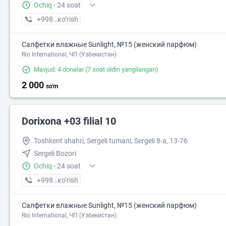
Ochiq
·
24 soat
+998 (95) XXX-XX-XX
кo’rish
Салфетки влажные Sunlight, №15 (женский парфюм)
Rio International, ЧП (Узбекистан)
Mavjud: 4 donalar
(7 soat oldin yangilangan)
2 000
so'm
Dorixona +03 filial 10
Toshkent shahri, Sergeli tumani, Sergeli 8-a, 13-76
Sergeli Bozori
Ochiq
·
24 soat
+998 (94) XXX-XX-XX
кo’rish
Салфетки влажные Sunlight, №15 (женский парфюм)
Rio International, ЧП (Узбекистан)