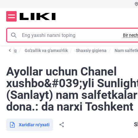
Bir nech
Katalog
Go'zallik va g'amxo'rlik
Shaxsiy gigiena
Nam salfetk
Ayollar uchun Chanel
xushbo&#039;yli Sunligh
(Sanlayt) nam salfetkalar
dona.: da narxi Toshkent
S
Xaridlar ro‘yxati