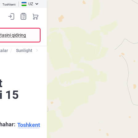
UZ
Toshkent
tasini qidiring
alar
Sunlight
t
i 15
hahar:
Toshkent