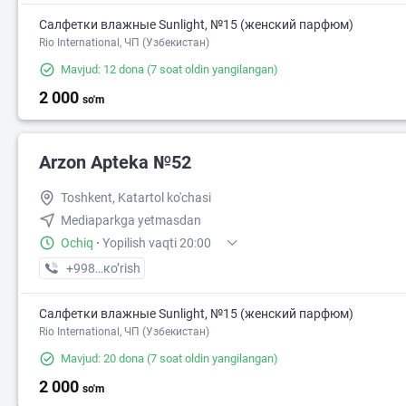
Салфетки влажные Sunlight, №15 (женский парфюм)
Rio International, ЧП (Узбекистан)
Mavjud: 12 dona
(7 soat oldin yangilangan)
2 000
so'm
Arzon Аpteka №52
Toshkent, Katartol ko'chasi
Mediaparkga yetmasdan
Ochiq
·
Yopilish vaqti 20:00
+998 (99) XXX-XX-XX
кo’rish
Салфетки влажные Sunlight, №15 (женский парфюм)
Rio International, ЧП (Узбекистан)
Mavjud: 20 dona
(7 soat oldin yangilangan)
2 000
so'm