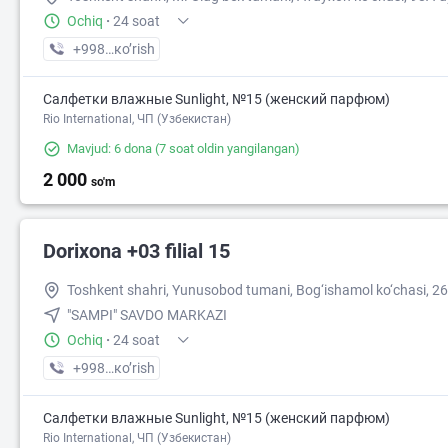
Ochiq
·
24 soat
+998 (97) XXX-XX-XX
кo’rish
Салфетки влажные Sunlight, №15 (женский парфюм)
Rio International, ЧП (Узбекистан)
Mavjud: 6 dona
(7 soat oldin yangilangan)
2 000
so'm
Dorixona +03 filial 15
Toshkent shahri, Yunusobod tumani, Bog‘ishamol ko‘chasi, 2
"SAMPI" SAVDO MARKAZI
Ochiq
·
24 soat
+998 (88) XXX-XX-XX
кo’rish
Салфетки влажные Sunlight, №15 (женский парфюм)
Rio International, ЧП (Узбекистан)