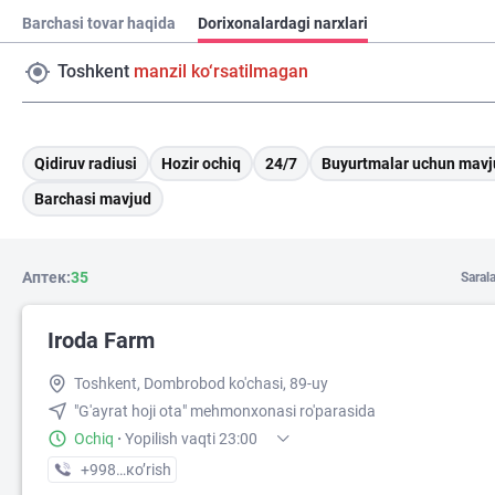
Barchasi tovar haqida
Dorixonalardagi narxlari
Toshkent
manzil ko‘rsatilmagan
Qidiruv radiusi
Hozir ochiq
24/7
Buyurtmalar uchun mavj
Barchasi mavjud
Аптек:
35
Saral
Iroda Farm
Toshkent, Dombrobod ko'chasi, 89-uy
"G'ayrat hoji ota" mehmonxonasi ro'parasida
Ochiq
·
Yopilish vaqti 23:00
+998 (71) XXX-XX-XX
кo’rish