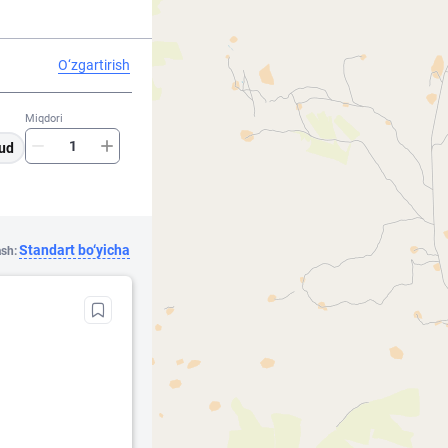
O‘zgartirish
Miqdori
ud
Standart bo‘yicha
ash: