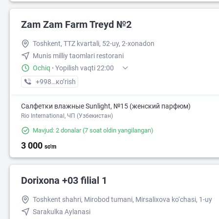
Zam Zam Farm Treyd №2
Toshkent, TTZ kvartali, 52-uy, 2-xonadon
Munis milliy taomlari restorani
Ochiq
·
Yopilish vaqti 22:00
+998 (97) XXX-XX-XX
кo’rish
Салфетки влажные Sunlight, №15 (женский парфюм)
Rio International, ЧП (Узбекистан)
Mavjud: 2 donalar
(7 soat oldin yangilangan)
3 000
so'm
Dorixona +03 filial 1
Toshkent shahri, Mirobod tumani, Mirsalixova ko‘chasi, 1-uy
Sarakulka Aylanasi