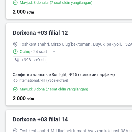
Mavjud: 3 donalar
(7 soat oldin yangilangan)
2 000
so'm
3 000
Dorixona +03 filial 12
Toshkent shahri, Mirzo Ulug‘bek tumani, Buyuk Ipak yo‘li, 152
Ochiq
·
24 soat
+998 (95) XXX-XX-XX
кo’rish
Салфетки влажные Sunlight, №15 (женский парфюм)
Rio International, ЧП (Узбекистан)
Mavjud: 8 dona
(7 soat oldin yangilangan)
2 000
so'm
Dorixona +03 filial 14
Toshkent shahri, M. Ulug‘bek tumani, Avayxon ko‘chasi, 98A-u