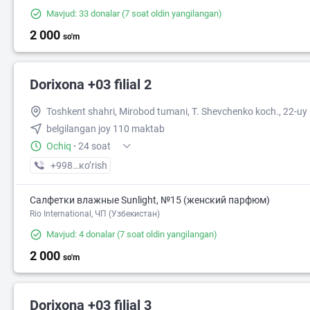
Mavjud: 33 donalar
(7 soat oldin yangilangan)
2 000
so'm
Dorixona +03 filial 2
Toshkent shahri, Mirobod tumani, T. Shevchenko koch., 22-uy
belgilangan joy 110 maktab
Ochiq
·
24 soat
+998 (95) XXX-XX-XX
кo’rish
Салфетки влажные Sunlight, №15 (женский парфюм)
Rio International, ЧП (Узбекистан)
Mavjud: 4 donalar
(7 soat oldin yangilangan)
2 000
so'm
Dorixona +03 filial 3