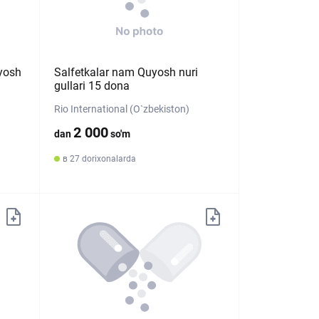
uyosh
Salfetkalar nam Quyosh nuri
gullari 15 dona
Rio International (O`zbekiston)
2 000
dan
so'm
в 27 dorixonalarda