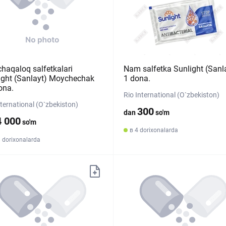
chaqaloq salfetkalari
Nam salfetka Sunlight (Sanl
ight (Sanlayt) Moychechak
1 dona.
ona.
Rio International (O`zbekiston)
nternational (O`zbekiston)
300
dan
so'm
4 000
so'm
в 4 dorixonalarda
 dorixonalarda