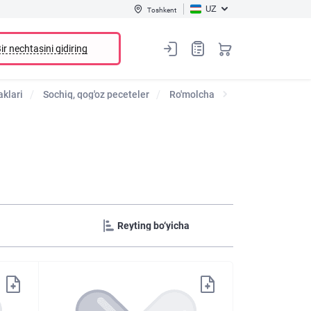
UZ
Toshkent
ir nechtasini qidiring
aklari
Sochiq, qog'oz peceteler
Ro'molcha