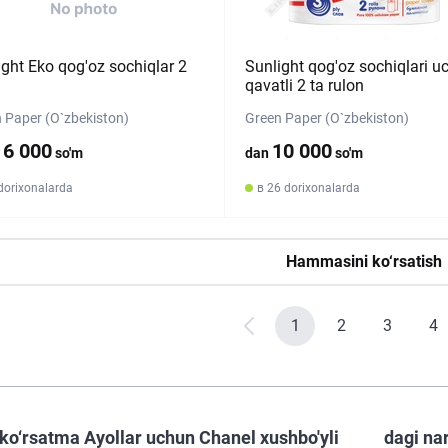
ight Eko qog'oz sochiqlar 2
Sunlight qog'oz sochiqlari u
a
qavatli 2 ta rulon
 Paper (O`zbekiston)
Green Paper (O`zbekiston)
16 000
10 000
so'm
dan
so'm
dorixonalarda
в 26 dorixonalarda
Hammasini ko‘rsatish
1
2
3
4
ko‘rsatma Ayollar uchun Chanel xushbo'yli
dagi na