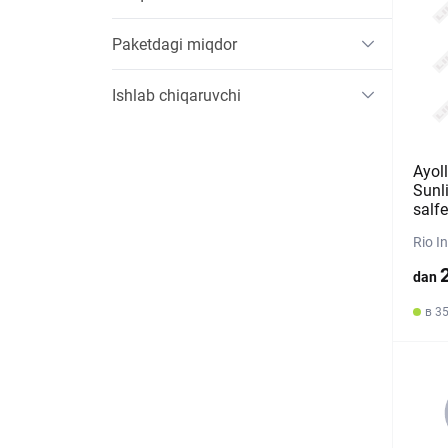
Paketdagi miqdor
Ishlab chiqaruvchi
Ayol
Sunl
salfe
Rio I
dan
в 35