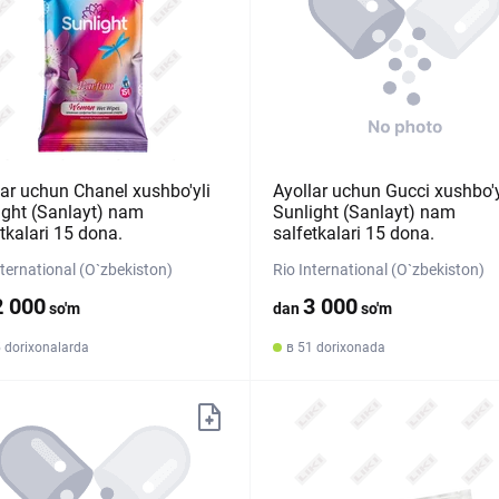
lar uchun Chanel xushbo'yli
Ayollar uchun Gucci xushbo'y
ight (Sanlayt) nam
Sunlight (Sanlayt) nam
tkalari 15 dona.
salfetkalari 15 dona.
nternational (O`zbekiston)
Rio International (O`zbekiston)
2 000
3 000
so'm
dan
so'm
 dorixonalarda
в 51 dorixonada