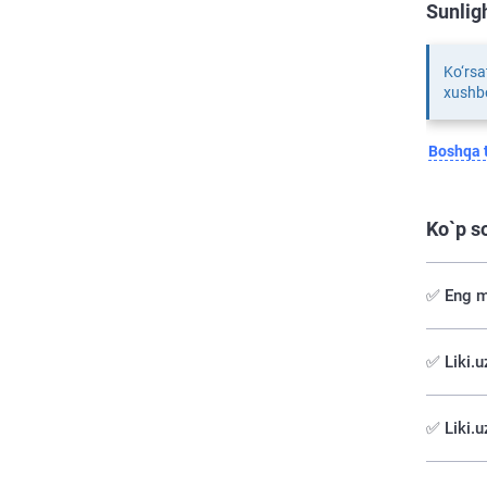
Sunlig
Ko‘rsa
xushbo
Boshqa t
Ko`p s
✅ Eng m
✅️ Liki.
✅ Liki.u