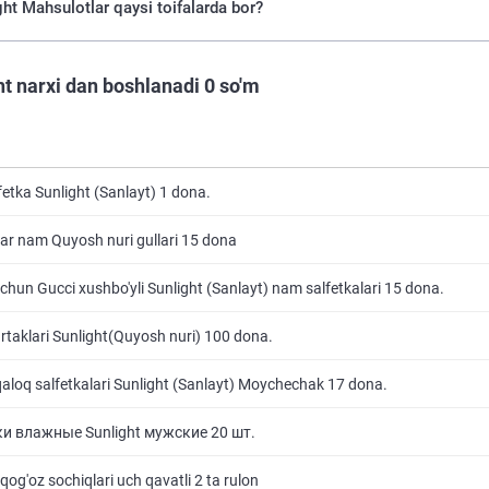
ht Mahsulotlar qaysi toifalarda bor?
ht narxi dan boshlanadi 0 so'm
etka Sunlight (Sanlayt) 1 dona.
lar nam Quyosh nuri gullari 15 dona
uchun Gucci xushbo'yli Sunlight (Sanlayt) nam salfetkalari 15 dona.
rtaklari Sunlight(Quyosh nuri) 100 dona.
qaloq salfetkalari Sunlight (Sanlayt) Moychechak 17 dona.
и влажные Sunlight мужские 20 шт.
qog'oz sochiqlari uch qavatli 2 ta rulon