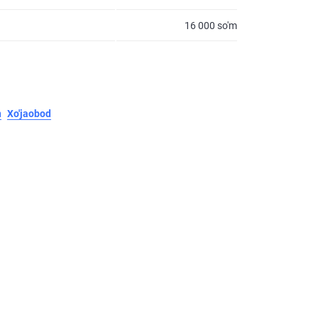
16 000 so'm
n
Xo'jaobod