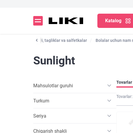
Katalog
na
Bolalar tagliklari, tagliklar va salfetkalar
Bolalar uchun nam s
Sunlight
Tovarlar 
Mahsulotlar guruhi
Tovarlar:
Turkum
Seriya
Chiqarish shakli