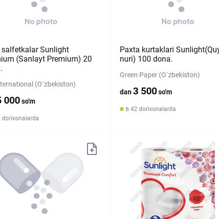
salfetkalar Sunlight
Paxta kurtaklari Sunlight(Q
ium (Sanlayt Premium) 20
nuri) 100 dona.
.
Green Paper (O`zbekiston)
nternational (O`zbekiston)
3 500
dan
so'm
5 000
so'm
в 42 dorixonalarda
 dorixonalarda