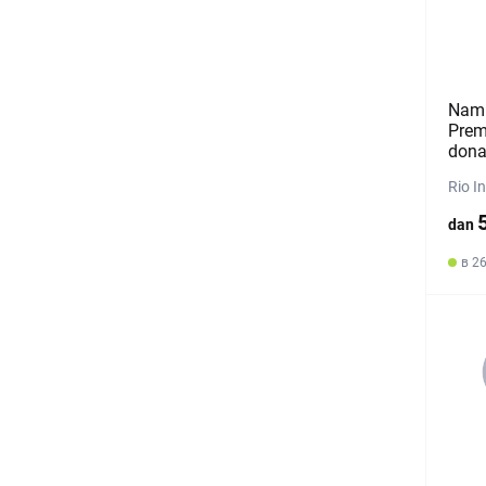
Nam 
Prem
dona
Rio I
dan
в 26