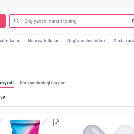
B
alfetkalar
Nam salfetkalar
Qog'oz mahsulotlari
Paxta kurt
ro‘yxati
Dorixonalardagi narxlar
39