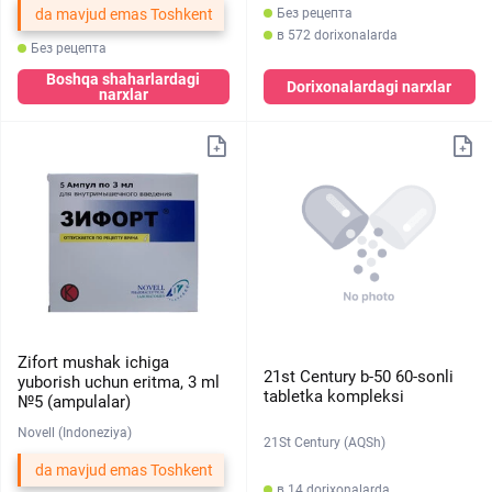
da mavjud emas Toshkent
Без рецепта
в 572 dorixonalarda
Без рецепта
Boshqa shaharlardagi
Dorixonalardagi narxlar
narxlar
Zifort mushak ichiga
21st Century b-50 60-sonli
yuborish uchun eritma, 3 ml
tabletka kompleksi
№5 (ampulalar)
Novell (Indoneziya)
21St Century (AQSh)
da mavjud emas Toshkent
в 14 dorixonalarda