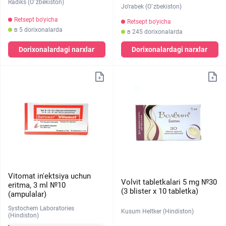
Radiks (O`zbekiston)
Jo'rabek (O`zbekiston)
Retsept bo'yicha
Retsept bo'yicha
в 5 dorixonalarda
в 245 dorixonalarda
Dorixonalardagi narxlar
Dorixonalardagi narxlar
Vitomat in'ektsiya uchun
Volvit tabletkalari 5 mg №30
eritma, 3 ml №10
(3 blister х 10 tabletka)
(ampulalar)
Systochem Laboratories
Kusum Heltker (Hindiston)
(Hindiston)