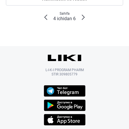
Sahifa
4 ichidan 6
L-I-K-I PROGRAM PHARM
STIR 309805779