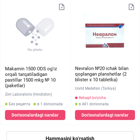
Nevralon №20 ichak bilan
Makamin 1500 ODS og'iz
qoplangan planshetlar (2
orqali tarqatiladigan
blister х 10 tabletka)
pastillar 1500 mkg № 10
(paketlar)
Uorld Medetsin (Turkiya)
Zim Laboratoris (Hindiston)
Retsept bo'yicha
Без рецепта
в 1 dorixonada
в 481 dorixonada
Dorixonalardagi narxlar
Dorixonalardagi narxlar
Hammasini ko‘rsatish