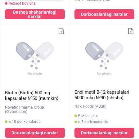
Retsept bo'yicha
Boshqa shaharlardagi
Dorixonalardagi narxlar
narxlar
Endi metil B-12 kapsulalari
Biotin (Biotin) 500 mg
5000 mkg №90 (shisha)
kapsulalar №50 (mumkin)
Now Foods (AQSh)
Novatio Pharma Group
(O`zbekiston)
Без рецепта
в 18 dorixonalarda
в 5 dorixonalarda
Dorixonalardagi narxlar
Dorixonalardagi narxlar