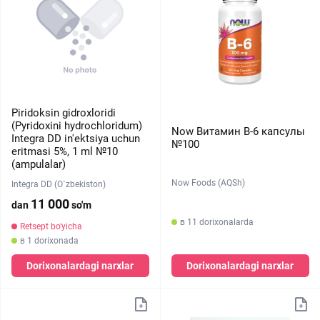
Piridoksin gidroxloridi
(Pyridoxini hydrochloridum)
Now Витамин В-6 капсулы
Integra DD in'ektsiya uchun
№100
eritmasi 5%, 1 ml №10
(ampulalar)
Now Foods (AQSh)
Integra DD (O`zbekiston)
11 000
dan
so'm
в 11 dorixonalarda
Retsept bo'yicha
в 1 dorixonada
Dorixonalardagi narxlar
Dorixonalardagi narxlar