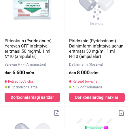
Piridoksin (Pyridoxinum)
Piridoksin (Pyridoxinum)
Yerevan CFF in'ektsiya
Dalhimfarm in'ektsiya uchun
eritmasi 50 mg/ml, 1 ml
eritmasi 50 mg/ml, 1 ml
№10 (ampulalar)
№10 (ampulalar)
Yerevan HFF (Armaniston)
Dalhimfarm (Rossiya)
6 600
8 000
dan
so'm
dan
so'm
Retsept bo'yicha
Retsept bo'yicha
в 12 dorixonalarda
в 39 dorixonalarda
Dorixonalardagi narxlar
Dorixonalardagi narxlar