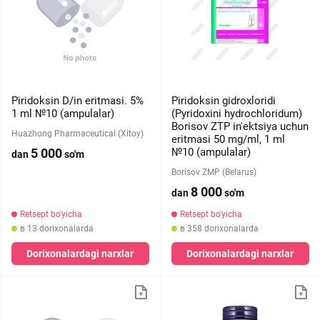
Piridoksin D/in eritmasi. 5%
Piridoksin gidroxloridi
1 ml №10 (ampulalar)
(Pyridoxini hydrochloridum)
Borisov ZTP in'ektsiya uchun
Huazhong Pharmaceutical (Xitoy)
eritmasi 50 mg/ml, 1 ml
5 000
№10 (ampulalar)
dan
so'm
Borisov ZMP (Belarus)
8 000
dan
so'm
Retsept bo'yicha
Retsept bo'yicha
в 13 dorixonalarda
в 358 dorixonalarda
Dorixonalardagi narxlar
Dorixonalardagi narxlar