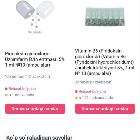
Vitamin B6 (Piridoksin
Piridoksin gidroxloridi
gidroxloridi) (Vitamin B6
Uzhimfarm D/in eritmasi. 5%
(Pyridoxini hydrochloridum))
1 ml №10 (ampulalar)
Jurabek in'ektsiyasi 5%, 1 ml
№ 10 (ampulalar)
“O‘zximfarm” (O`zbekiston)
Jo'rabek (O`zbekiston)
Retsept bo'yicha
Retsept bo'yicha
в 1 dorixonada
в 119 dorixonalarda
Dorixonalardagi narxlar
Dorixonalardagi narxlar
Ko`p so`raladigan savollar