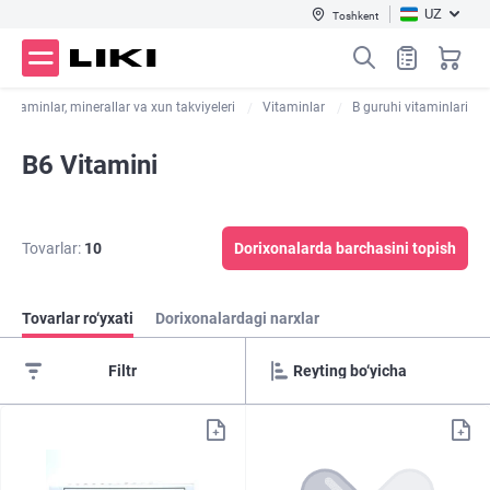
UZ
Toshkent
Vitaminlar, minerallar va xun takviyeleri
Vitaminlar
B guruhi vitaminlari
B6 Vitamini
Tovarlar:
10
Dorixonalarda barchasini topish
Tovarlar ro‘yxati
Dorixonalardagi narxlar
Filtr