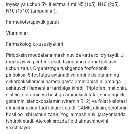
Inyeksiya uchun 5% li eritma 1 ml N5 (1x5), N10 (2x5),
N10 (1x10) (ampulalar).
Farmakoterapevtik guruh
Vitaminlar.
Farmakologik xususiyatlari
Piridoksin moddalar almashinuvida katta rol o‘ynaydi. U
markaziy va periferik asab tizimining normal ishlashi
uchun zarur. Organizmga tushganda fosforlanib,
piridoksal-5-fosfatga aylanadi va aminokislotalarning
dekarboksillanishi hamda qayta aminlanishini amalga
oshiruvchi fermentlar tarkibiga kiradi. Triptofan, metionin,
sistein, glutamin va boshqa aminokislotalar, shuningdek,
gistamin, sianokobalamin (vitamin B12) va folat kislotasi
almashinuvida faol ishtirok etadi, GAMK, glitsin, serotonin
hosil bo‘lishi uchun zarur. Yog‘ almashinuvi jarayonlarida
ishtirok etadi. Aterosklerozda lipid almashinuvini
yaxshilaydi.