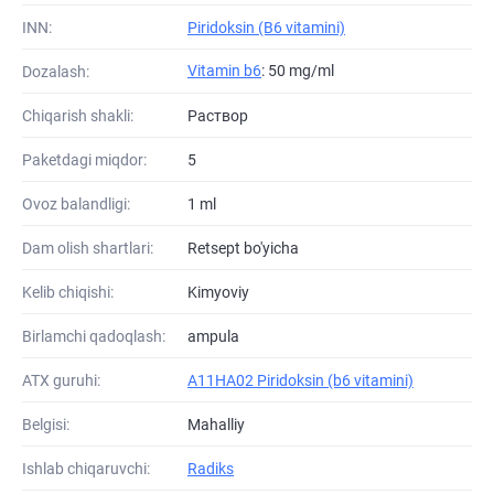
INN:
Piridoksin (B6 vitamini)
Vitamin b6
: 50 mg/ml
Dozalash:
Chiqarish shakli:
Раствор
Paketdagi miqdor:
5
Ovoz balandligi:
1 ml
Dam olish shartlari:
Retsept bo'yicha
Kelib chiqishi:
Kimyoviy
Birlamchi qadoqlash:
ampula
ATХ guruhi:
A11HA02 Piridoksin (b6 vitamini)
Belgisi:
Mahalliy
Ishlab chiqaruvchi:
Radiks