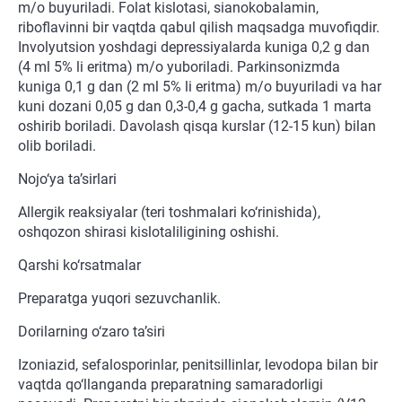
m/o buyuriladi. Folat kislotasi, sianokobalamin,
riboflavinni bir vaqtda qabul qilish maqsadga muvofiqdir.
Involyutsion yoshdagi depressiyalarda kuniga 0,2 g dan
(4 ml 5% li eritma) m/o yuboriladi. Parkinsonizmda
kuniga 0,1 g dan (2 ml 5% li eritma) m/o buyuriladi va har
kuni dozani 0,05 g dan 0,3-0,4 g gacha, sutkada 1 marta
oshirib boriladi. Davolash qisqa kurslar (12-15 kun) bilan
olib boriladi.
Nojo‘ya ta’sirlari
Allergik reaksiyalar (teri toshmalari ko‘rinishida),
oshqozon shirasi kislotaliligining oshishi.
Qarshi ko‘rsatmalar
Preparatga yuqori sezuvchanlik.
Dorilarning o‘zaro ta’siri
Izoniazid, sefalosporinlar, penitsillinlar, levodopa bilan bir
vaqtda qo‘llanganda preparatning samaradorligi