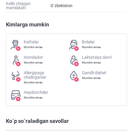
Kelib chiqqan
O`zbekiston
mamlakati:
Kimlarga mumkin
Kattalar
Bolalar
Mumkin emas
Mumkin emas
Homilador
Laktatsiya davri
Mumkin emas
Mumkin emas
Allergiyaga
Qandli diabet
chalinganlar
Mumkin emas
Mumkin emas
Haydovchilar
Mumkin emas
Ko`p so`raladigan savollar