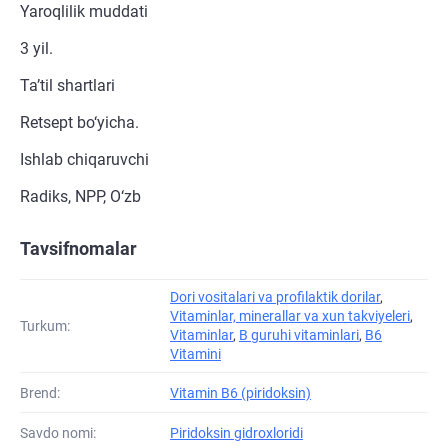
Yaroqlilik muddati
3 yil.
Ta’til shartlari
Retsept bo‘yicha.
Ishlab chiqaruvchi
Radiks, NPP, O‘zb
Tavsifnomalar
Dori vositalari va profilaktik dorilar
,
Vitaminlar, minerallar va xun takviyeleri
,
Turkum:
Vitaminlar
,
B guruhi vitaminlari
,
B6
Vitamini
Brend:
Vitamin B6 (piridoksin)
Savdo nomi:
Piridoksin gidroxloridi