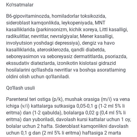
Ko‘rsatmalar
B6-gipovitaminozda, homiladorlar toksikozida,
sideroblast kamqonlikda, leykopeniyada, MNT
kasalliklarida (parkinsonizm, kichik xoreya, Littl kasalligi,
radikulitlar, nevritlar, nevralgiyalar, Mener kasalligi,
involyutsion yoshdagi depressiya), dengiz va havo
kasalliklarida, aterosklerozda, qandli diabetda,
seboreyasimon va seboreyasiz dermatitlarda, psoriazda,
ekssudativ diatezlarda, izonikotin kislotasi gidrazid
hosilalarini qo‘llashda nevritlar va boshqa asoratlarning
oldini olish uchun qo‘llaniladi.
Qo‘llash usuli
Parenteral teri ostiga (p/k), mushak orasiga (m/i) va vena
ichiga (v/i) kattalarga sutkasiga 0,05-0,1 g (1-2 ml 5% li
eritma) dan (1-2 qabulda), bolalarga 0,02 g (0,4 ml 5% li
eritma) dan yuboriladi, davolash kursi kattalar uchun 1 oy,
bolalar uchun 2 hafta. Sideroblast kamqonlikni davolash
uchun 0,1 g dan (2 ml 5% li eritma) haftasiga 2 marta