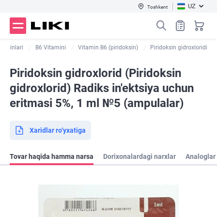
UZ
Toshkent
itaminlari
B6 Vitamini
Vitamin B6 (piridoksin)
Piridoksin gidroxloridi
Piridoksin gidroxlorid (Piridoksin
gidroxlorid) Radiks in'ektsiya uchun
eritmasi 5%, 1 ml №5 (ampulalar)
Xaridlar ro‘yxatiga
Tovar haqida hamma narsa
Dorixonalardagi narxlar
Analoglar 