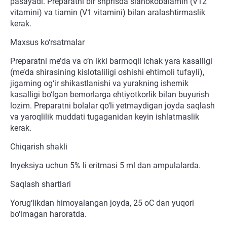
pasayadi. Preparatni bir shprisda sianokobalamin (V12
vitamini) va tiamin (V1 vitamini) bilan aralashtirmaslik
kerak.
Maxsus ko‘rsatmalar
Preparatni me’da va o‘n ikki barmoqli ichak yara kasalligi
(me’da shirasining kislotaliligi oshishi ehtimoli tufayli),
jigarning og‘ir shikastlanishi va yurakning ishemik
kasalligi bo‘lgan bemorlarga ehtiyotkorlik bilan buyurish
lozim. Preparatni bolalar qo‘li yetmaydigan joyda saqlash
va yaroqlilik muddati tugaganidan keyin ishlatmaslik
kerak.
Chiqarish shakli
Inyeksiya uchun 5% li eritmasi 5 ml dan ampulalarda.
Saqlash shartlari
Yorug‘likdan himoyalangan joyda, 25 oC dan yuqori
bo‘lmagan haroratda.