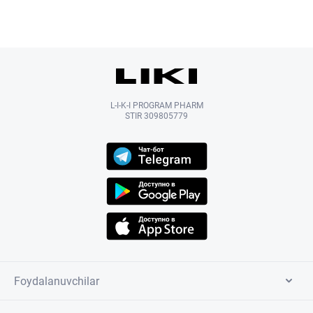
L-I-K-I PROGRAM PHARM
STIR 309805779
Foydalanuvchilar