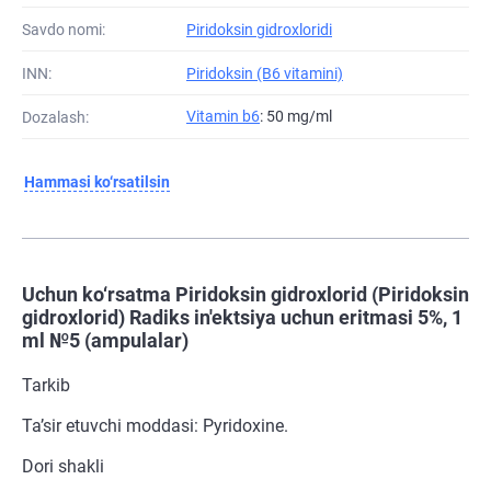
Savdo nomi:
Piridoksin gidroxloridi
INN:
Piridoksin (B6 vitamini)
Vitamin b6
: 50 mg/ml
Dozalash:
Hammasi ko‘rsatilsin
Uchun ko‘rsatma Piridoksin gidroxlorid (Piridoksin
gidroxlorid) Radiks in'ektsiya uchun eritmasi 5%, 1
ml №5 (ampulalar)
Tarkib
Ta’sir etuvchi moddasi: Pyridoxine.
Dori shakli