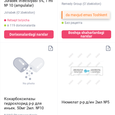
Jurabek in'ektsiyasi 5%, 1 ml
Remedy Group (O`zbekiston)
№ 10 (ampulalar)
Jo'rabek (O`zbekiston)
da mavjud emas Toshkent
Retsept bo'yicha
Без рецепта
в 119 dorixonalarda
Boshqa shaharlardagi
Dorixonalardagi narxlar
narxlar
Кокарбоксилазы
Нюмелат р-р.д/ин 2мл №5
гидрохлорид р-р для
иньек. 50мг 2мл. №10