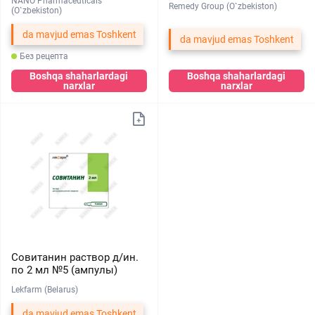
NANO Pharmaceuticals
Remedy Group (O`zbekiston)
(O`zbekiston)
da mavjud emas Toshkent
da mavjud emas Toshkent
Без рецепта
Boshqa shaharlardagi
Boshqa shaharlardagi
narxlar
narxlar
Совитанин раствор д/ин.
по 2 мл №5 (ампулы)
Lekfarm (Belarus)
da mavjud emas Toshkent