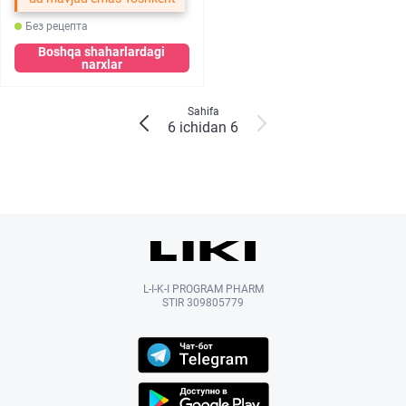
Без рецепта
Boshqa shaharlardagi
narxlar
Sahifa
6 ichidan 6
L-I-K-I PROGRAM PHARM
STIR 309805779