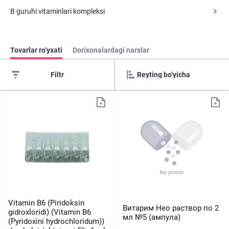
B guruhi vitaminlari kompleksi
Tovarlar ro‘yxati
Dorixonalardagi narxlar
Filtr
Vitamin B6 (Piridoksin
Витарим Нео раствор по 2
gidroxloridi) (Vitamin B6
мл №5 (ампула)
(Pyridoxini hydrochloridum))