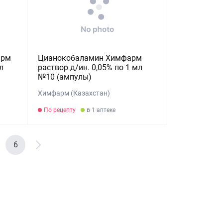
арм
Цианокобаламин Химфарм
л
раствор д/ин. 0,05% по 1 мл
№10 (ампулы)
Химфарм (Казахстан)
По рецепту
в 1 аптеке
6