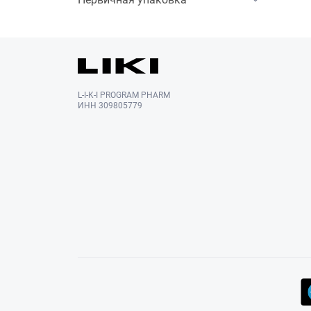
L-I-K-I PROGRAM PHARM
ИНН 309805779