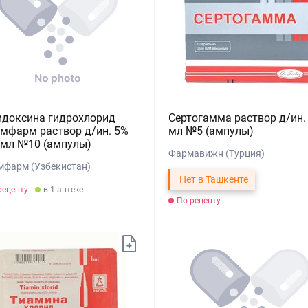
идоксина гидрохлорид
Сертогамма раствор д/ин. 
мфарм раствор д/ин. 5%
мл №5 (ампулы)
 мл №10 (ампулы)
Фармавижн (Турция)
мфарм (Узбекистан)
Нет в Ташкенте
рецепту
в 1 аптеке
По рецепту