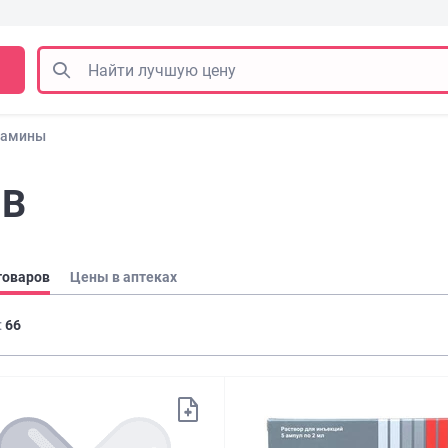
тамины
 В
товаров
Цены в аптеках
:
66