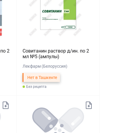
по 2
Совитанин раствор д/ин. по 2
мл №5 (ампулы)
Лекфарм (Белоруссия)
Нет в Ташкенте
Без рецепта