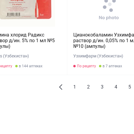
ина хлорид Радикс
Цианокобаламин Узхимф
вор д/ин. 5% по 1 мл №5
раствор д/ин. 0,05% по 1 м
улы)
№10 (ампулы)
s (Узбекистан)
Узхимфарм (Узбекистан)
рецепту
в 144 аптеках
По рецепту
в 7 аптеках
1
2
3
4
5