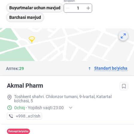
Miqdori
Buyurtmalar uchun mavjud
Barchasi mavjud
Standart bo‘yicha
Аптек:
29
Akmal Pharm
Toshkent shahri. Chilonzor tumani, 9-lvartal, Katartal
ko'chasi, 5
Ochiq
·
Yopilish vaqti 23:00
+998 (99) XXX-XX-XX
кo’rish
Retsept bo'yicha