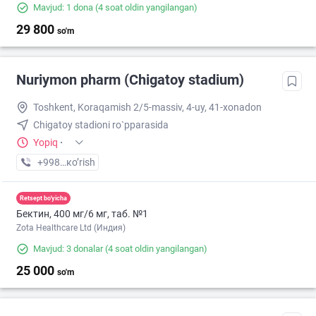
Mavjud: 1 dona
(4 soat oldin yangilangan)
29 800
so'm
Nuriymon pharm (Chigatoy stadium)
Toshkent, Koraqamish 2/5-massiv, 4-uy, 41-xonadon
Chigatoy stadioni ro`pparasida
Yopiq
·
+998 (77) XXX-XX-XX
кo’rish
Retsept bo'yicha
Бектин, 400 мг/6 мг, таб. №1
Zota Healthcare Ltd (Индия)
Mavjud: 3 donalar
(4 soat oldin yangilangan)
25 000
so'm