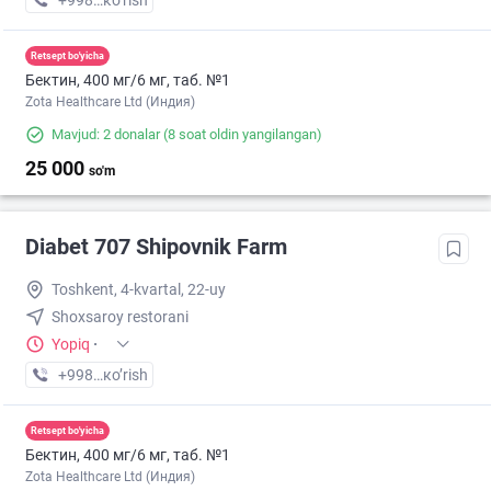
+998 (88) XXX-XX-XX
кo’rish
Retsept bo'yicha
Бектин, 400 мг/6 мг, таб. №1
Zota Healthcare Ltd (Индия)
Mavjud: 2 donalar
(8 soat oldin yangilangan)
25 000
so'm
Diabet 707 Shipovnik Farm
Toshkent, 4-kvartal, 22-uy
Shoxsaroy restorani
Yopiq
·
+998 (71) XXX-XX-XX
кo’rish
Retsept bo'yicha
Бектин, 400 мг/6 мг, таб. №1
Zota Healthcare Ltd (Индия)