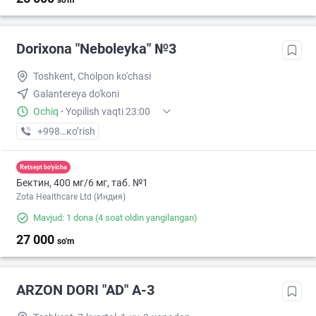
so'm
Dorixona "Neboleyka" №3
Toshkent, Cholpon ko'chasi
Galantereya do'koni
Ochiq
·
Yopilish vaqti 23:00
+998 (71) XXX-XX-XX
кo’rish
Retsept bo'yicha
Бектин, 400 мг/6 мг, таб. №1
Zota Healthcare Ltd (Индия)
Mavjud: 1 dona
(4 soat oldin yangilangan)
27 000
so'm
ARZON DORI "AD" A-3