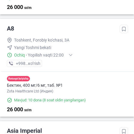
26 000
so'm
A8
Toshkent, Forobiy ko'chasi, 3A
Yangi Toshmi bekati
Ochiq
·
Yopilish vaqti 22:00
+998 (94) XXX-XX-XX
кo’rish
Retsept bo'yicha
Бектин, 400 мг/6 мг, таб. №1
Zota Healthcare Ltd (Индия)
Mavjud: 10 dona
(8 soat oldin yangilangan)
26 000
so'm
Asia Imperial