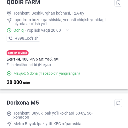
QODIR FARM
Toshkent, Beshkurghan ko'chasi, 12A-uy
Ippodrom bozor qarshisida, yer osti chiqish yonidagi
piyodalar o'tish yo'li
Ochiq
·
Yopilish vaqti 20:00
+998 (33) XXX-XX-XX
кo’rish
Retsept bo'yicha
Бектин, 400 мг/6 мг, таб. №1
Zota Healthcare Ltd (Индия)
Mavjud: 5 dona
(4 soat oldin yangilangan)
28 000
so'm
Dorixona M5
Toshkent, Buyuk Ipak yo‘li ko‘chasi, 60-uy, 56-
xonadon
Metro Buyuk Ipak yo'li, KFC ro'parasida