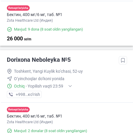
Retsept bo'yicha
Бектин, 400 мг/6 мг, таб. №1
Zota Healthcare Ltd (Индия)
Mavjud: 9 dona
(8 soat oldin yangilangan)
26 000
so'm
Dorixona Neboleyka №5
Toshkent, Yangi Kuylik ko‘chasi, 52-uy
O‘yinchoqlar do‘koni yonida
Ochiq
·
Yopilish vaqti 23:59
+998 (55) XXX-XX-XX
кo’rish
Retsept bo'yicha
Бектин, 400 мг/6 мг, таб. №1
Zota Healthcare Ltd (Индия)
Mavjud: 2 donalar
(8 soat oldin yangilangan)