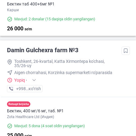
Бектин таб 400+6мг №1
Карши
Mavjud: 2 donalar
(15 daqiqa oldin yangilangan)
26 000
so'm
Damin Gulchexra farm №3
Toshkent, 26-kvartal, Katta Xirmontepa ko'chasi,
35/26-uy
Aigen chorrahasi, Korzinka supermarketi ro'parasida
Yopiq
·
+998 (97) XXX-XX-XX
кo’rish
Retsept bo'yicha
Бектин, 400 мг/6 мг, таб. №1
Zota Healthcare Ltd (Индия)
Mavjud: 5 dona
(4 soat oldin yangilangan)
25 000