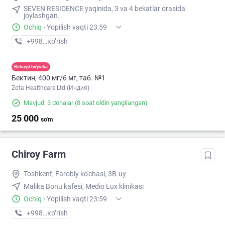
SEVEN RESIDENCE yaqinida, 3 va 4 bekatlar orasida
joylashgan.
Ochiq
·
Yopilish vaqti 23:59
+998 (99) XXX-XX-XX
кo’rish
Retsept bo'yicha
Бектин, 400 мг/6 мг, таб. №1
Zota Healthcare Ltd (Индия)
Mavjud: 3 donalar
(8 soat oldin yangilangan)
25 000
so'm
Chiroy Farm
Toshkent, Farobiy ko'chasi, 3B-uy
Malika Bonu kafesi, Medio Lux klinikasi
Ochiq
·
Yopilish vaqti 23:59
+998 (33) XXX-XX-XX
кo’rish