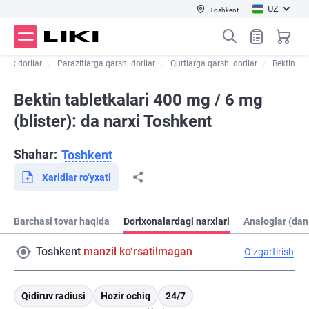
UZ
Toshkent
aktik dorilar
Parazitlarga qarshi dorilar
Qurtlarga qarshi dorilar
Bektin
Bektin tabletkalari 400 mg / 6 mg
(blister): da narxi Toshkent
Shahar:
Toshkent
Xaridlar ro‘yxati
Barchasi tovar haqida
Dorixonalardagi narxlari
Analoglar (dan
Toshkent
manzil ko‘rsatilmagan
O‘zgartirish
Qidiruv radiusi
Hozir ochiq
24/7