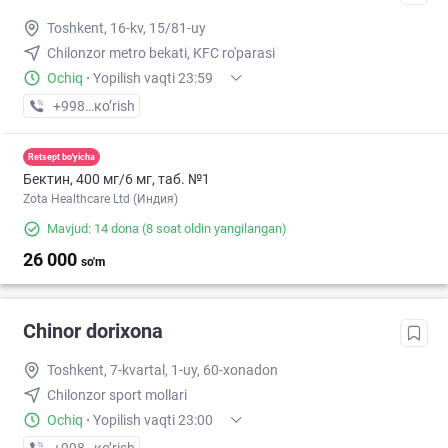
Toshkent, 16-kv, 15/81-uy
Chilonzor metro bekati, KFC ro'parasi
Ochiq
·
Yopilish vaqti 23:59
+998 (71) XXX-XX-XX
кo’rish
Retsept bo'yicha
Бектин, 400 мг/6 мг, таб. №1
Zota Healthcare Ltd (Индия)
Mavjud: 14 dona
(8 soat oldin yangilangan)
26 000
so'm
Chinor dorixona
Toshkent, 7-kvartal, 1-uy, 60-xonadon
Chilonzor sport mollari
Ochiq
·
Yopilish vaqti 23:00