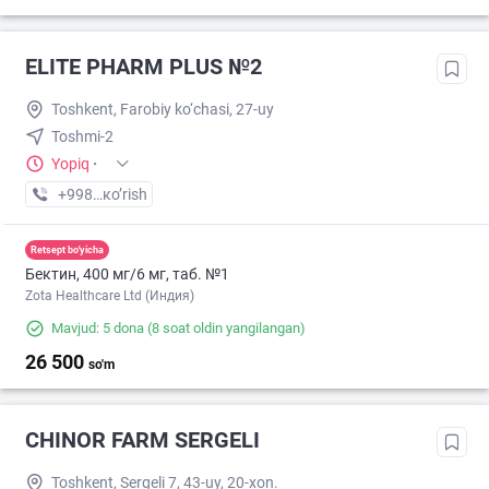
ELITE PHARM PLUS №2
Toshkent, Farobiy ko‘chasi, 27-uy
Toshmi-2
Yopiq
·
+998 (77) XXX-XX-XX
кo’rish
Retsept bo'yicha
Бектин, 400 мг/6 мг, таб. №1
Zota Healthcare Ltd (Индия)
Mavjud: 5 dona
(8 soat oldin yangilangan)
26 500
so'm
CHINOR FARM SERGELI
Toshkent, Sergeli 7, 43-uy, 20-xon.