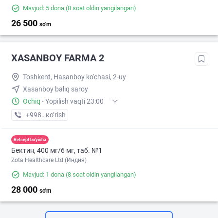
Mavjud: 5 dona
(8 soat oldin yangilangan)
26 500
so'm
XASANBOY FARMA 2
Toshkent, Hasanboy ko'chasi, 2-uy
Xasanboy baliq saroy
Ochiq
·
Yopilish vaqti 23:00
+998 (95) XXX-XX-XX
кo’rish
Retsept bo'yicha
Бектин, 400 мг/6 мг, таб. №1
Zota Healthcare Ltd (Индия)
Mavjud: 1 dona
(8 soat oldin yangilangan)
28 000
so'm