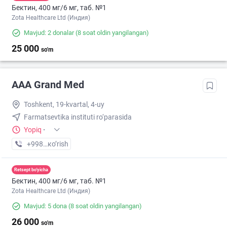
Бектин, 400 мг/6 мг, таб. №1
Zota Healthcare Ltd (Индия)
Mavjud: 2 donalar
(8 soat oldin yangilangan)
25 000
so'm
AAA Grand Med
Toshkent, 19-kvartal, 4-uy
Farmatsevtika instituti ro‘parasida
Yopiq
·
+998 (95) XXX-XX-XX
кo’rish
Retsept bo'yicha
Бектин, 400 мг/6 мг, таб. №1
Zota Healthcare Ltd (Индия)
Mavjud: 5 dona
(8 soat oldin yangilangan)
26 000
so'm