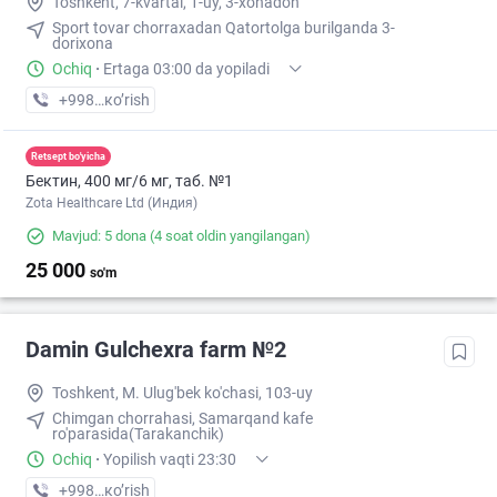
Toshkent, 7-kvartal, 1-uy, 3-xonadon
Sport tovar chorraxadan Qatortolga burilganda 3-
dorixona
Ochiq
·
Ertaga 03:00 da yopiladi
+998 (94) XXX-XX-XX
кo’rish
Retsept bo'yicha
Бектин, 400 мг/6 мг, таб. №1
Zota Healthcare Ltd (Индия)
Mavjud: 5 dona
(4 soat oldin yangilangan)
25 000
so'm
Damin Gulchexra farm №2
Toshkent, M. Ulug'bek ko'chasi, 103-uy
Chimgan chorrahasi, Samarqand kafe
ro'parasida(Tarakanchik)
Ochiq
·
Yopilish vaqti 23:30
+998 (97) XXX-XX-XX
кo’rish