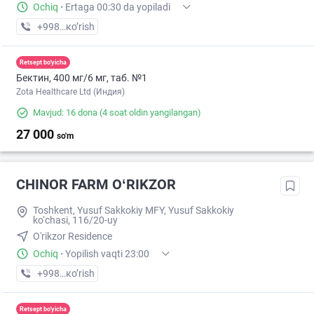
Ochiq
·
Ertaga 00:30 da yopiladi
+998 (99) XXX-XX-XX
кo’rish
Retsept bo'yicha
Бектин, 400 мг/6 мг, таб. №1
Zota Healthcare Ltd (Индия)
Mavjud: 16 dona
(4 soat oldin yangilangan)
27 000
so'm
CHINOR FARM OʻRIKZOR
Toshkent, Yusuf Sakkokiy MFY, Yusuf Sakkokiy
ko‘chasi, 116/20-uy
O'rikzor Residence
Ochiq
·
Yopilish vaqti 23:00
+998 (77) XXX-XX-XX
кo’rish
Retsept bo'yicha