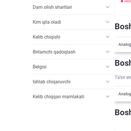
Rets
Dam olish shartlari
Kim qila oladi
Bosh
Kelib chiqishi
Analog
Birlamchi qadoqlash
Bosh
Belgisi
Ta’sir e
Ishlab chiqaruvchi
Analog
Kelib chiqqan mamlakati
Bosh