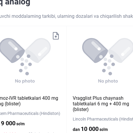
iq analog
tuvchi moddalarning tarkibi, ularning dozalari va chiqarilish shakl
moz-IVR tabletkalari 400 mg
Vragglist Plus chaynash
g (blister)
tabletkalari 6 mg + 400 mg
(blister)
em Pharmaceuticals (Hindiston)
Lincoln Pharmaceuticals (Hindis
19 000
so'm
10 000
dan
so'm