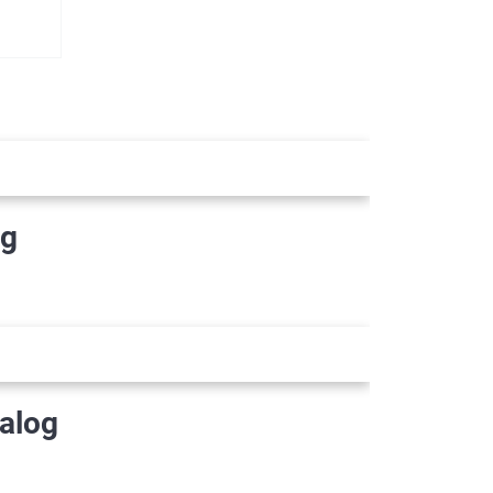
og
alog