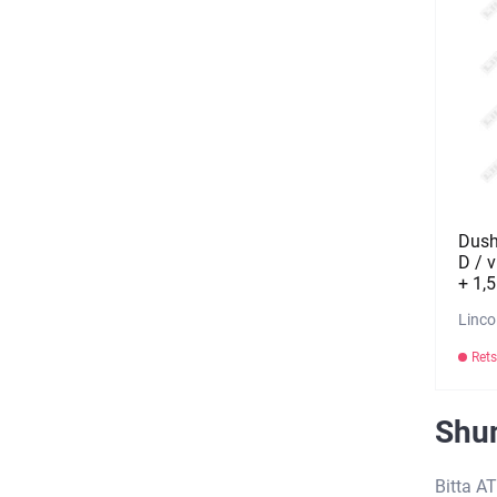
Dush
D / 
+ 1,
Linco
Rets
Shun
Bitta AT