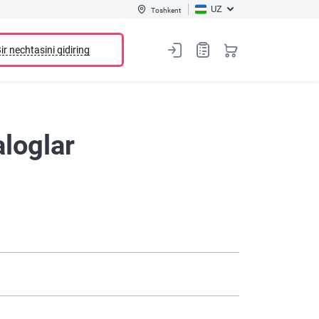
UZ
Toshkent
ir nechtasini qidiring
aloglar