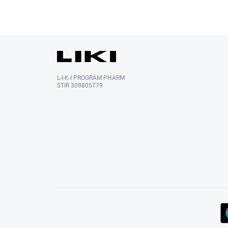
L-I-K-I PROGRAM PHARM
STIR 309805779