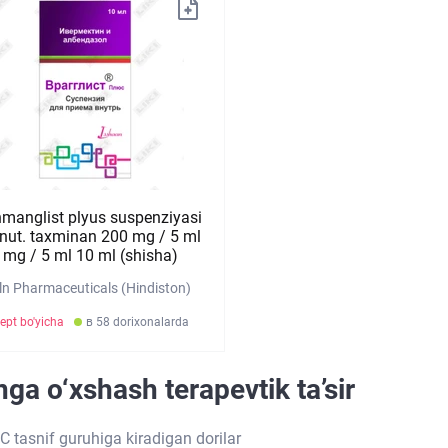
manglist plyus suspenziyasi
vnut. taxminan 200 mg / 5 ml
5 mg / 5 ml 10 ml (shisha)
ln Pharmaceuticals (Hindiston)
ept bo'yicha
в 58 dorixonalarda
ga o‘xshash terapevtik ta’sir
C tasnif guruhiga kiradigan dorilar