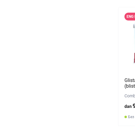
ENG 
Glis
(blis
Combi
dan
Без