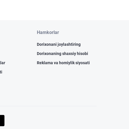
Hamkorlar
Dorixonani joylashtiring
Dorixonaning shaxsiy hisobi
lar
Reklama va homiylik siyosati
ti