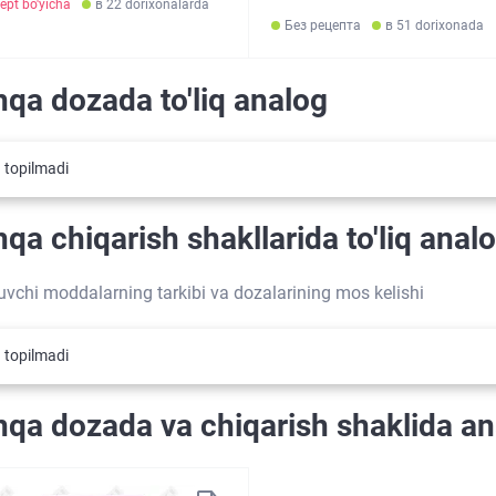
ept bo'yicha
в 22 dorixonalarda
Без рецепта
в 51 dorixonada
qa dozada to'liq analog
 topilmadi
qa chiqarish shakllarida to'liq anal
tuvchi moddalarning tarkibi va dozalarining mos kelishi
 topilmadi
qa dozada va chiqarish shaklida an