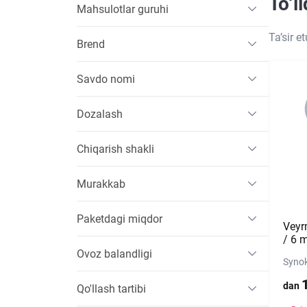
To‘l
Mahsulotlar guruhi
Ta’sir e
Brend
Savdo nomi
Dozalash
Chiqarish shakli
Murakkab
Paketdagi miqdor
Veyr
/ 6 m
Ovoz balandligi
Synok
dan
Qo'llash tartibi