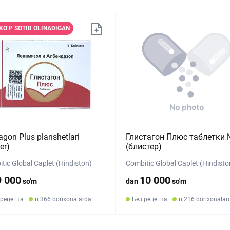
KO‘P SOTIB OLINADIGAN
tagon Plus planshetlari
Глистагон Плюс таблетки
ter)
(блистер)
tic Global Caplet (Hindiston)
Combitic Global Caplet (Hindisto
9 000
10 000
so'm
dan
so'm
 рецепта
в 366 dorixonalarda
Без рецепта
в 216 dorixonalar