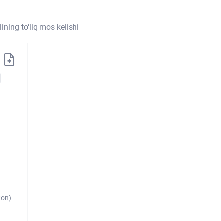
ining to‘liq mos kelishi
ton)