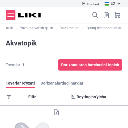
UZ
Toshkent
amxo'rlik
Yuzni parvarish qilish
Yuz kremlari
Quruq teri mahsulotlari
Akvatopik
Tovarlar:
1
Dorixonalarda barchasini topish
Tovarlar ro‘yxati
Dorixonalardagi narxlar
Filtr