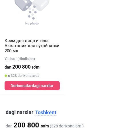
Крем для лица и тела
Акватопик для сухой кожи
200 мл
Yashart (Hindiston)
200 800
dan
so'm
в 328 dorixonalarda
Dorixonalardagi narxlar
dagi narxlar
Toshkent
200 800
dan
so'm
(328 dorixonalarni)