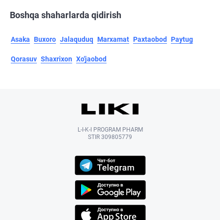
Boshqa shaharlarda qidirish
Asaka
Buxoro
Jalaquduq
Marxamat
Paxtaobod
Paytug
Qorasuv
Shaxrixon
Xo'jaobod
L-I-K-I PROGRAM PHARM
STIR 309805779