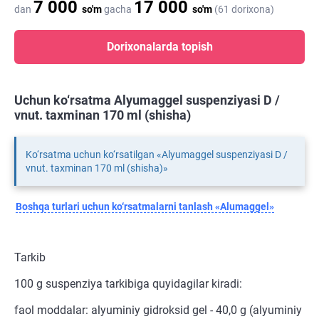
7 000
17 000
dan
so'm
gacha
so'm
(61 dorixona)
Dorixonalarda topish
Uchun ko‘rsatma Alyumaggel suspenziyasi D /
vnut. taxminan 170 ml (shisha)
Ko‘rsatma uchun ko‘rsatilgan «Alyumaggel suspenziyasi D /
vnut. taxminan 170 ml (shisha)»
Boshqa turlari uchun ko‘rsatmalarni tanlash «Alumaggel»
Tarkib
100 g suspenziya tarkibiga quyidagilar kiradi:
faol moddalar: alyuminiy gidroksid gel - 40,0 g (alyuminiy