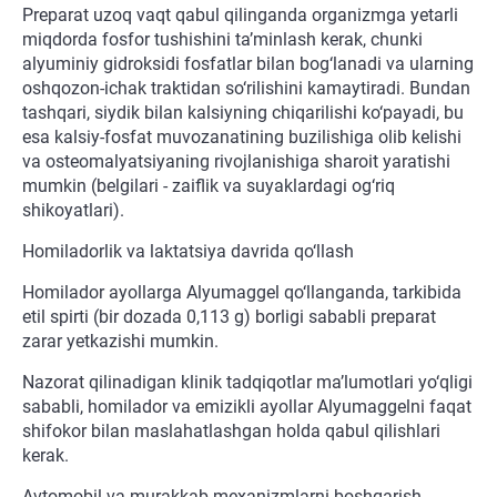
Preparat uzoq vaqt qabul qilinganda organizmga yetarli
miqdorda fosfor tushishini ta’minlash kerak, chunki
alyuminiy gidroksidi fosfatlar bilan bog‘lanadi va ularning
oshqozon-ichak traktidan so‘rilishini kamaytiradi. Bundan
tashqari, siydik bilan kalsiyning chiqarilishi ko‘payadi, bu
esa kalsiy-fosfat muvozanatining buzilishiga olib kelishi
va osteomalyatsiyaning rivojlanishiga sharoit yaratishi
mumkin (belgilari - zaiflik va suyaklardagi og‘riq
shikoyatlari).
Homiladorlik va laktatsiya davrida qo‘llash
Homilador ayollarga Alyumaggel qo‘llanganda, tarkibida
etil spirti (bir dozada 0,113 g) borligi sababli preparat
zarar yetkazishi mumkin.
Nazorat qilinadigan klinik tadqiqotlar ma’lumotlari yo‘qligi
sababli, homilador va emizikli ayollar Alyumaggelni faqat
shifokor bilan maslahatlashgan holda qabul qilishlari
kerak.
Avtomobil va murakkab mexanizmlarni boshqarish