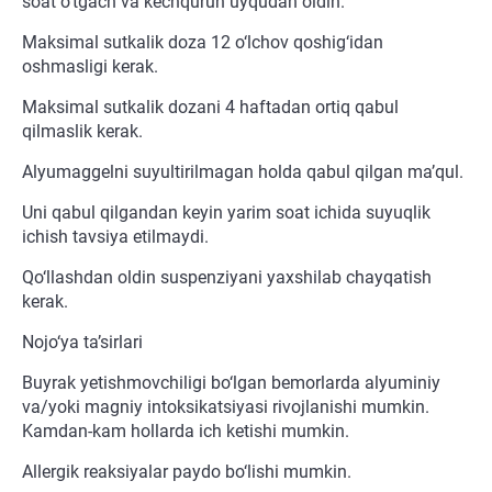
soat o‘tgach va kechqurun uyqudan oldin.
Maksimal sutkalik doza 12 o‘lchov qoshig‘idan
oshmasligi kerak.
Maksimal sutkalik dozani 4 haftadan ortiq qabul
qilmaslik kerak.
Alyumaggelni suyultirilmagan holda qabul qilgan ma’qul.
Uni qabul qilgandan keyin yarim soat ichida suyuqlik
ichish tavsiya etilmaydi.
Qo‘llashdan oldin suspenziyani yaxshilab chayqatish
kerak.
Nojo‘ya ta’sirlari
Buyrak yetishmovchiligi bo‘lgan bemorlarda alyuminiy
va/yoki magniy intoksikatsiyasi rivojlanishi mumkin.
Kamdan-kam hollarda ich ketishi mumkin.
Allergik reaksiyalar paydo bo‘lishi mumkin.