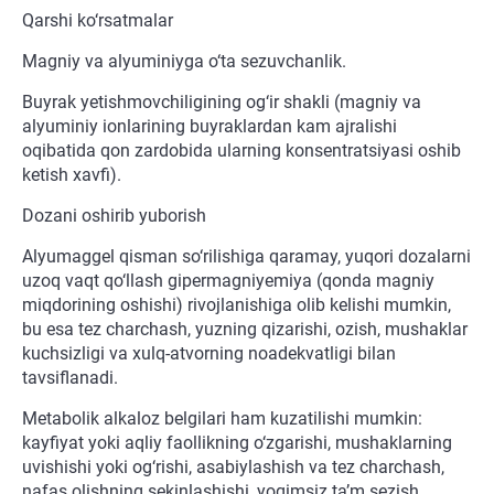
Qarshi ko‘rsatmalar
Magniy va alyuminiyga o‘ta sezuvchanlik.
Buyrak yetishmovchiligining og‘ir shakli (magniy va
alyuminiy ionlarining buyraklardan kam ajralishi
oqibatida qon zardobida ularning konsentratsiyasi oshib
ketish xavfi).
Dozani oshirib yuborish
Alyumaggel qisman so‘rilishiga qaramay, yuqori dozalarni
uzoq vaqt qo‘llash gipermagniyemiya (qonda magniy
miqdorining oshishi) rivojlanishiga olib kelishi mumkin,
bu esa tez charchash, yuzning qizarishi, ozish, mushaklar
kuchsizligi va xulq-atvorning noadekvatligi bilan
tavsiflanadi.
Metabolik alkaloz belgilari ham kuzatilishi mumkin:
kayfiyat yoki aqliy faollikning o‘zgarishi, mushaklarning
uvishishi yoki og‘rishi, asabiylashish va tez charchash,
nafas olishning sekinlashishi, yoqimsiz ta’m sezish.