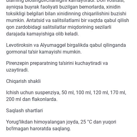
ularning biosinguvchanligini kamaytiradi. Dori vositasi,
ayniqsa buyrak faoliyati buzilgan bemorlarda, xinidin
toksikligi belgilari bilan xinidinning chiqarilishini buzishi
mumkin. Antatsid va salitsilatlarni bir vaqtda qabul qilish
qon zardobidagi salitsilatlar miqdorining sezilarli
darajada kamayishiga olib keladi.
Levotiroksin va Alyumaggel birgalikda qabul qilinganda
gormonal ta’sir kamayishi mumkin.
Pirenzepin preparatning ta’sirini kuchaytiradi va
uzaytiradi.
Chiqarish shakli
Ichish uchun suspenziya, 50 ml, 100 ml, 120 ml, 170 ml,
200 ml dan flakonlarda.
Saqlash shartlari
Yorug‘likdan himoyalangan joyda, 25 °C dan yuqori
bo‘lmagan haroratda saqlang.