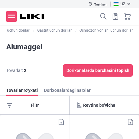
UZ
Toshkent
asi uchun dorilar
Gastrit uchun dorilar
Oshqozon yonishi uchun dorilar
Alumaggel
Tovarlar:
2
Dorixonalarda barchasini topish
Tovarlar ro‘yxati
Dorixonalardagi narxlar
Filtr