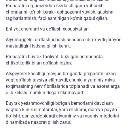
Preparatni organizmdan tezda chiqarib yuborish
choralarini ko‘rish kerak - oshqozonni yuvish, qusishni
rag‘batlantirish, faollashtirilgan ko‘mir qabul qilish.
Ehtiyot choralari va qo‘llash xususiyatlari
Alyumaggelni qo‘llashni boshlashdan oldin xavfli jarayon
mavjudligini istisno qilish kerak.
Preparatni buyrak faoliyati buzilgan bemorlarda
ehtiyotkorlik bilan qo‘llash lozim.
Alsgeymer kasalligi mavjud bo‘lganda preparatni uzoq
vaqt qo‘llash tavsiya etilmaydi, chunki alyuminiy miya
to‘qimasining nerv fibrillalarida to‘planadi va asoratlarga
olib kelishi mumkin degan fikr mavjud.
Buyrak yetishmovchiligi bo‘lgan bemorlarni davolash
vaqtida klinik simptomlar, yara o‘lchami, diareya paydo
bo‘lishi, qon zardobidagi alyuminiy va magniy miqdorini
dinamikada nazorat qilish zarur.