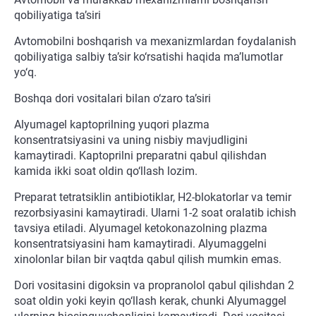
qobiliyatiga ta’siri
Avtomobilni boshqarish va mexanizmlardan foydalanish
qobiliyatiga salbiy ta’sir ko‘rsatishi haqida ma’lumotlar
yo‘q.
Boshqa dori vositalari bilan o‘zaro ta’siri
Alyumagel kaptoprilning yuqori plazma
konsentratsiyasini va uning nisbiy mavjudligini
kamaytiradi. Kaptoprilni preparatni qabul qilishdan
kamida ikki soat oldin qo‘llash lozim.
Preparat tetratsiklin antibiotiklar, H2-blokatorlar va temir
rezorbsiyasini kamaytiradi. Ularni 1-2 soat oralatib ichish
tavsiya etiladi. Alyumagel ketokonazolning plazma
konsentratsiyasini ham kamaytiradi. Alyumaggelni
xinolonlar bilan bir vaqtda qabul qilish mumkin emas.
Dori vositasini digoksin va propranolol qabul qilishdan 2
soat oldin yoki keyin qo‘llash kerak, chunki Alyumaggel