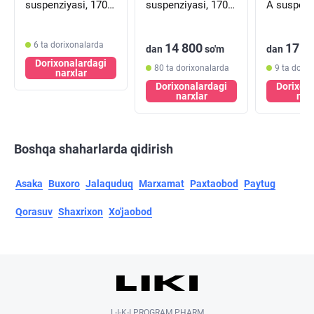
suspenziyasi, 170
suspenziyasi, 170
A suspenz
ml (flakon)
ml (shisha)
170 ml (fl
6 ta dorixonalarda
14 800
17 0
dan
so'm
dan
Dorixonalardagi
80 ta dorixonalarda
9 ta dorix
narxlar
Dorixonalardagi
Dorixon
narxlar
nar
Boshqa shaharlarda qidirish
Asaka
Buxoro
Jalaquduq
Marxamat
Paxtaobod
Paytug
Qorasuv
Shaxrixon
Xo'jaobod
L-I-K-I PROGRAM PHARM