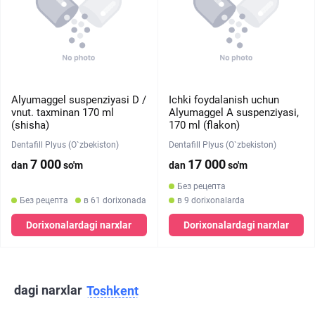
Alyumaggel suspenziyasi D /
Ichki foydalanish uchun
vnut. taxminan 170 ml
Alyumaggel A suspenziyasi,
(shisha)
170 ml (flakon)
Dentafill Plyus (O`zbekiston)
Dentafill Plyus (O`zbekiston)
7 000
17 000
dan
so'm
dan
so'm
Без рецепта
Без рецепта
в 61 dorixonada
в 9 dorixonalarda
Dorixonalardagi narxlar
Dorixonalardagi narxlar
dagi narxlar
Toshkent