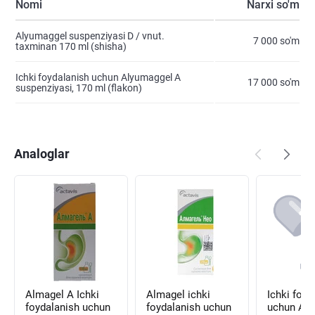
Nomi
Narxi so'm
Alyumaggel suspenziyasi D / vnut.
7 000 so'm
taxminan 170 ml (shisha)
Ichki foydalanish uchun Alyumaggel A
17 000 so'm
suspenziyasi, 170 ml (flakon)
Analoglar
Almagel A Ichki
Almagel ichki
Ichki foyd
foydalanish uchun
foydalanish uchun
uchun Al