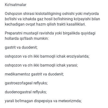
Ko‘rsatmalar
Oshqozon shirasi kislotaliligining oshishi yoki me’yorda
bo‘lishi va ichakda gaz hosil bo‘lishining ko‘payishi bilan
kechadigan ovqat hazm qilish trakti kasalliklari.
Preparatni mustaqil ravishda yoki birgalikda quyidagi
hollarda qo‘llash mumkin:
gastrit va duodenit;
oshqozon va o‘n ikki barmoqli ichak eroziyalarida;
oshqozon va o‘n ikki barmoqli ichak yarasi;
medikamentoz gastrit va duodenit;
gastroezofageal reflyuks;
duodenogastral reflyuks;
yarali bo‘lmagan dispepsiya va meteorizmda;