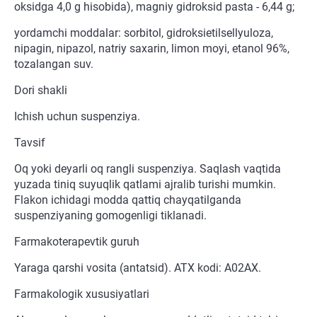
oksidga 4,0 g hisobida), magniy gidroksid pasta - 6,44 g;
yordamchi moddalar: sorbitol, gidroksietilsellyuloza,
nipagin, nipazol, natriy saxarin, limon moyi, etanol 96%,
tozalangan suv.
Dori shakli
Ichish uchun suspenziya.
Tavsif
Oq yoki deyarli oq rangli suspenziya. Saqlash vaqtida
yuzada tiniq suyuqlik qatlami ajralib turishi mumkin.
Flakon ichidagi modda qattiq chayqatilganda
suspenziyaning gomogenligi tiklanadi.
Farmakoterapevtik guruh
Yaraga qarshi vosita (antatsid). ATX kodi: A02AX.
Farmakologik xususiyatlari