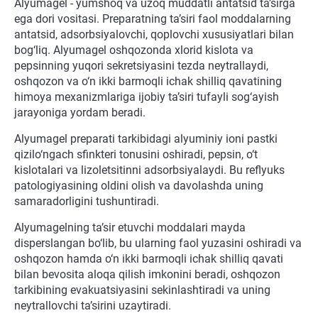
Alyumagel - yumshoq va uzoq muddatli antatsid ta’sirga
ega dori vositasi. Preparatning ta’siri faol moddalarning
antatsid, adsorbsiyalovchi, qoplovchi xususiyatlari bilan
bog‘liq. Alyumagel oshqozonda xlorid kislota va
pepsinning yuqori sekretsiyasini tezda neytrallaydi,
oshqozon va o‘n ikki barmoqli ichak shilliq qavatining
himoya mexanizmlariga ijobiy ta’siri tufayli sog‘ayish
jarayoniga yordam beradi.
Alyumagel preparati tarkibidagi alyuminiy ioni pastki
qizilo‘ngach sfinkteri tonusini oshiradi, pepsin, o‘t
kislotalari va lizoletsitinni adsorbsiyalaydi. Bu reflyuks
patologiyasining oldini olish va davolashda uning
samaradorligini tushuntiradi.
Alyumagelning ta’sir etuvchi moddalari mayda
disperslangan bo‘lib, bu ularning faol yuzasini oshiradi va
oshqozon hamda o‘n ikki barmoqli ichak shilliq qavati
bilan bevosita aloqa qilish imkonini beradi, oshqozon
tarkibining evakuatsiyasini sekinlashtiradi va uning
neytrallovchi ta’sirini uzaytiradi.