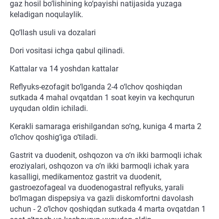
gaz hosil bo‘lishining ko‘payishi natijasida yuzaga
keladigan noqulaylik.
Qo‘llash usuli va dozalari
Dori vositasi ichga qabul qilinadi.
Kattalar va 14 yoshdan kattalar
Reflyuks-ezofagit bo‘lganda 2-4 o‘lchov qoshiqdan
sutkada 4 mahal ovqatdan 1 soat keyin va kechqurun
uyqudan oldin ichiladi.
Kerakli samaraga erishilgandan so‘ng, kuniga 4 marta 2
o‘lchov qoshig‘iga o‘tiladi.
Gastrit va duodenit, oshqozon va o‘n ikki barmoqli ichak
eroziyalari, oshqozon va o‘n ikki barmoqli ichak yara
kasalligi, medikamentoz gastrit va duodenit,
gastroezofageal va duodenogastral reflyuks, yarali
bo‘lmagan dispepsiya va gazli diskomfortni davolash
uchun - 2 o‘lchov qoshiqdan sutkada 4 marta ovqatdan 1