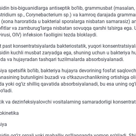
sidin bis-biguanidlarga antiseptik bo‘lib, grammusbat (masalan,
ostridium sp., Corynebacterium sp.) va kamroq darajada gramma
(xona haroratida u bakterial sporalarga nisbatan samarasiz) anti
itlar va zamburug‘larga nisbatan sovuqqa qarshi ta’sirga ega. U b
irusi, OIV) infeksion faolligini tezda bloklaydi.
 past konsentratsiyalarda bakteriostatik, yuqori konsentratsiyalar
sidin kuchli musbat zaryadga ega, shuning uchun u bakteriya h
ida va hujayradan tashqari tuzilmalarda absorbsiyalanadi.
ya spetsifik bo‘lib, bakteriya hujayra devorining fosfat saqlovch
sining butunligini buzadi va o‘tkazuvchanlikning ortishiga olib 
a yoki og‘iz shilliq qavatida absorbsiyalanadi, bu esa uning og‘
‘ladi.
ik va dezinfeksiyalovchi vositalarning samaradorligi konsentratsiy
kinetika
iya
sidin og‘iz orqali yoki mahalliy qo‘llanganda yomon so‘riladi. S