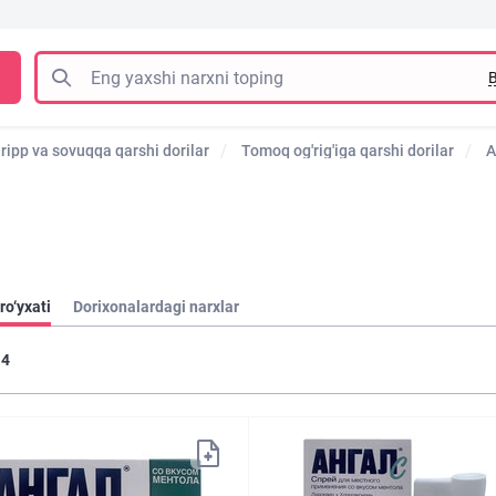
B
ripp va sovuqqa qarshi dorilar
Tomoq og'rig'iga qarshi dorilar
A
ro‘yxati
Dorixonalardagi narxlar
4