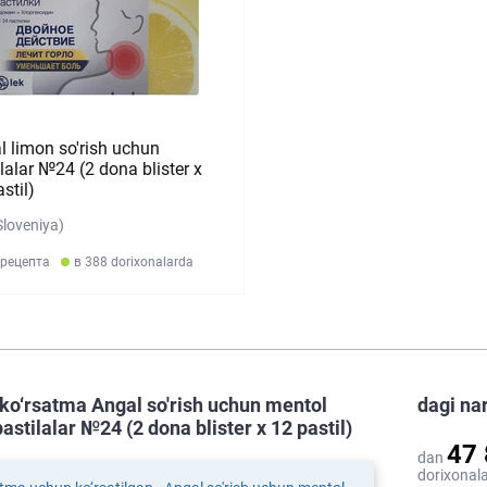
l limon so'rish uchun
lalar №24 (2 dona blister х
stil)
Sloveniya)
 рецепта
в 388 dorixonalarda
ko‘rsatma Angal so'rish uchun mentol
dagi na
pastilalar №24 (2 dona blister х 12 pastil)
47
dan
dorixonala