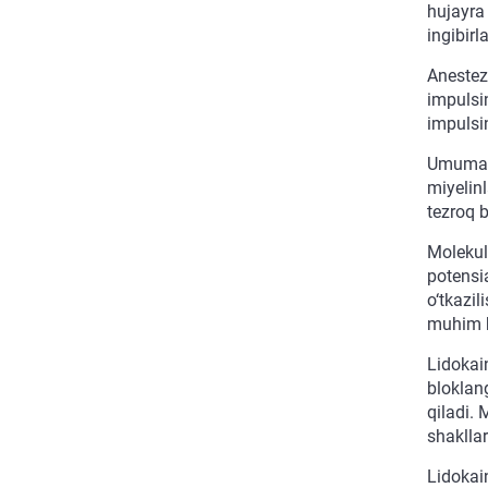
hujayra 
ingibirl
Anestezi
impulsin
impulsin
Umuman 
miyelinl
tezroq b
Molekuly
potensia
o‘tkazil
muhim h
Lidokain
bloklang
qiladi.
shakllari
Lidokain