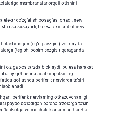
tolalariga membranalar orqali o‘tishini
a elektr qo‘zg‘alish bo‘sag‘asi ortadi, nerv
nishi esa susayadi, bu esa oxir-oqibat nerv
elinlashmagan (og‘riq sezgisi) va mayda
olalarga (tegish, bosim sezgisi) qaraganda
ni o‘ziga xos tarzda bloklaydi, bu esa harakat
 mahalliy qo‘llashda asab impulsining
fatida qo‘llashda periferik nervlarga ta’siri
hisoblanadi.
qari, periferik nervlarning o‘tkazuvchanligi
lsi paydo bo‘ladigan barcha a’zolarga ta’sir
og‘lanishiga va mushak tolalarining barcha