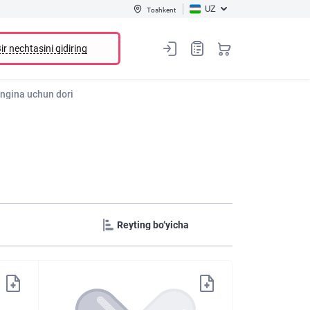
UZ
Toshkent
ir nechtasini qidiring
ngina uchun dori