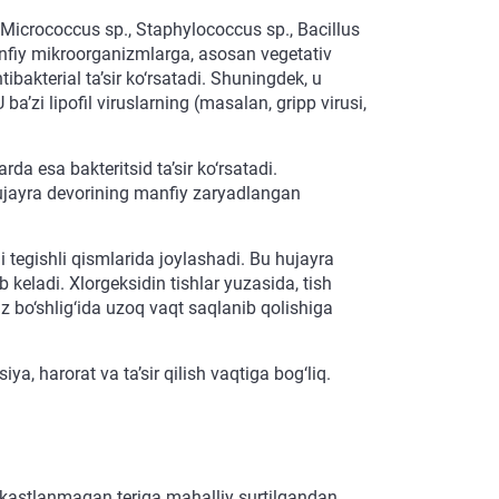
 Micrococcus sp., Staphylococcus sp., Bacillus
nfiy mikroorganizmlarga, asosan vegetativ
bakterial ta’sir ko‘rsatadi. Shuningdek, u
a’zi lipofil viruslarning (masalan, gripp virusi,
da esa bakteritsid ta’sir ko‘rsatadi.
ujayra devorining manfiy zaryadlangan
i tegishli qismlarida joylashadi. Bu hujayra
keladi. Xlorgeksidin tishlar yuzasida, tish
iz bo‘shlig‘ida uzoq vaqt saqlanib qolishiga
a, harorat va ta’sir qilish vaqtiga bog‘liq.
hikastlanmagan teriga mahalliy surtilgandan