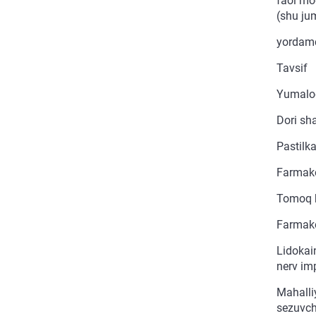
faol mod
(shu ju
yordamc
Tavsif
Yumaloq
Dori sha
Pastilka
Farmako
Tomoq k
Farmakol
Lidokain
nerv imp
Mahalliy
sezuvchi