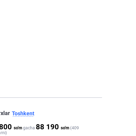
rxlar
Toshkent
 800
88 190
so'm
gacha
so'm
(409
rni)