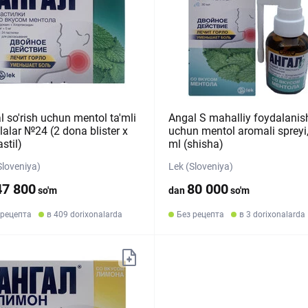
l so'rish uchun mentol ta'mli
Angal S mahalliy foydalanis
lalar №24 (2 dona blister х
uchun mentol aromali spreyi
stil)
ml (shisha)
Sloveniya)
Lek (Sloveniya)
47 800
80 000
so'm
dan
so'm
 рецепта
в 409 dorixonalarda
Без рецепта
в 3 dorixonalarda