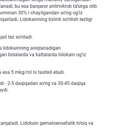
lanadi, bu esa barqaror antimikrob ta’sirga olib
taxminan 30% i chayilgandan so‘ng og‘iz
ariladi. Lidokainning tizimli so‘rilish tezligi
li tez so‘riladi.
da lidokainning aniqlanadigan
gan bolalarda va kattalarda lidokain og‘iz
 esa 5 mkg/ml ni tashkil etadi.
adi - 2-5 daqiqadan so‘ng va 30-45 daqiqa
aydi.
 tarqaladi. Lidokain gematoensefalik to‘siq va