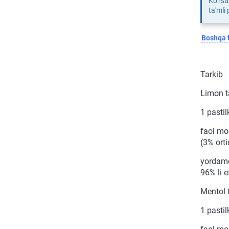
Ko‘rsa
ta'mli
Boshqa t
Tarkib
Limon 
1 pastil
faol mod
(3% ort
yordamc
96% li e
Mentol 
1 pastil