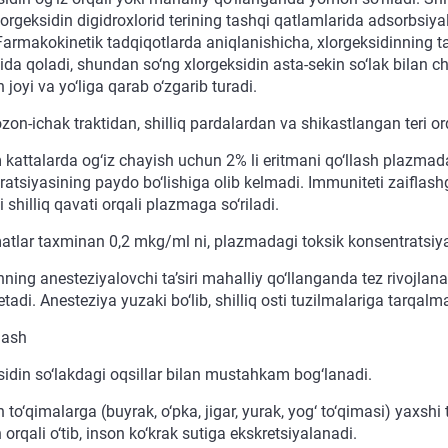
lorgeksidin digidroxlorid terining tashqi qatlamlarida adsorbsiya
 Farmakokinetik tadqiqotlarda aniqlanishicha, xlorgeksidinning 
‘ida qoladi, shundan so‘ng xlorgeksidin asta-sekin so‘lak bilan chiq
 joyi va yo‘liga qarab o‘zgarib turadi.
on-ichak traktidan, shilliq pardalardan va shikastlangan teri orqa
 kattalarda og‘iz chayish uchun 2% li eritmani qo‘llash plazma
ratsiyasining paydo bo‘lishiga olib kelmadi. Immuniteti zaiflash
‘i shilliq qavati orqali plazmaga so‘riladi.
atlar taxminan 0,2 mkg/ml ni, plazmadagi toksik konsentratsiya
ning anesteziyalovchi ta’siri mahalliy qo‘llanganda tez rivojlan
adi. Anesteziya yuzaki bo‘lib, shilliq osti tuzilmalariga tarqalm
lash
sidin so‘lakdagi oqsillar bilan mustahkam bog‘lanadi.
 to‘qimalarga (buyrak, o‘pka, jigar, yurak, yog‘ to‘qimasi) yaxshi
 orqali o‘tib, inson ko‘krak sutiga ekskretsiyalanadi.