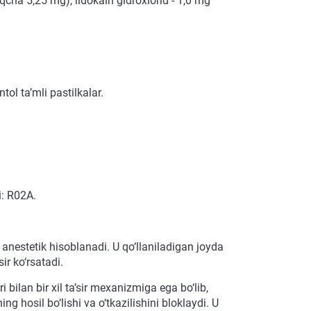
qcha 5,25 mg), lidokain gidroxlorid - 1,0 mg
l ta’mli pastilkalar.
i: R02A.
i anestetik hisoblanadi. U qo‘llaniladigan joyda
ir ko‘rsatadi.
bilan bir xil ta’sir mexanizmiga ega bo‘lib,
ng hosil bo‘lishi va o‘tkazilishini bloklaydi. U