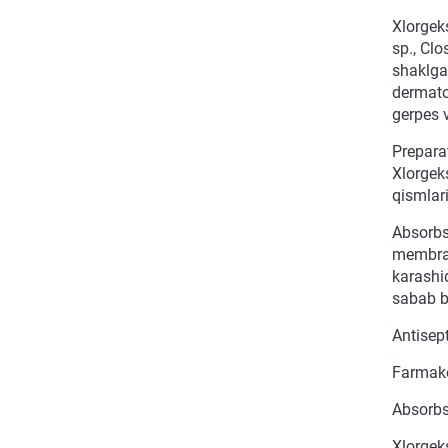
Xlorgek
sp., Cl
shaklga 
dermatof
gerpes v
Preparat
Xlorgek
qismlar
Absorbsi
membrana
karashid
sabab bo
Antisept
Farmako
Absorbs
Xlorgek