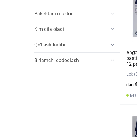
Paketdagi miqdor
Kim qila oladi
Qo'llash tartibi
Anga
pasti
Birlamchi qadoqlash
12 pa
Lek (
dan
Без