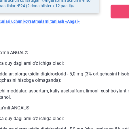
tma uchun ko‘rsatilgan «Angal so'rish uchun mentol
 pastilalar №24 (2 dona blister х 12 pastil)»
urlari uchun ko‘rsatmalarni tanlash «Angal»
ta’mli ANGAL®
ka quyidagilarni o‘z ichiga oladi:
dalar: xlorgeksidin digidroxlorid - 5,0 mg (3% ortiqchasini hiso
iqchasini hisobga olmaganda);
hi moddalar: aspartam, kaliy asetsulfam, limonli xushbo‘ylantir
tanol.
ta’mli ANGAL®
ka quyidagilarni o‘z ichiga oladi: