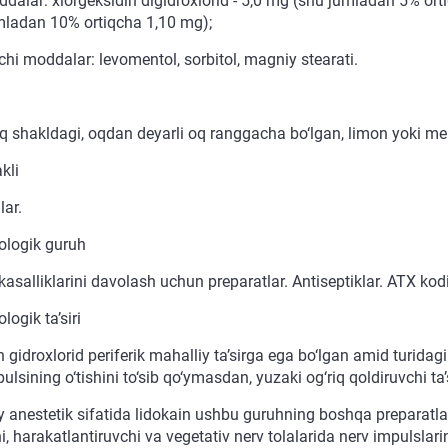
dalar: xlorgeksidin digidroxlorid - 5,0 mg (shu jumladan 5% orti
mladan 10% ortiqcha 1,10 mg);
hi moddalar: levomentol, sorbitol, magniy stearati.
 shakldagi, oqdan deyarli oq ranggacha bo‘lgan, limon yoki mento
kli
lar.
logik guruh
asalliklarini davolash uchun preparatlar. Antiseptiklar. ATX kod
ogik ta’siri
 gidroxlorid periferik mahalliy ta’sirga ega bo‘lgan amid turidag
ulsining o‘tishini to‘sib qo‘ymasdan, yuzaki og‘riq qoldiruvchi ta’s
 anestetik sifatida lidokain ushbu guruhning boshqa preparatlari 
, harakatlantiruvchi va vegetativ nerv tolalarida nerv impulslarini