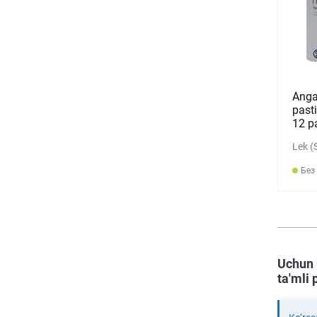
Anga
pasti
12 pa
Lek (
Без
Uchun 
ta'mli 