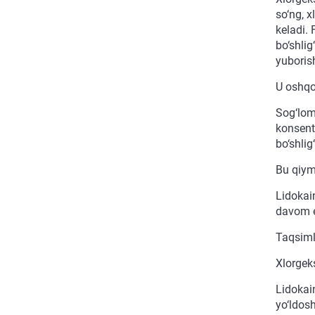
so‘ng, x
keladi.
bo‘shlig
yuborish
U oshqoz
Sog‘lom
konsent
bo‘shlig
Bu qiym
Lidokain
davom et
Taqsim
Xlorgek
Lidokain
yo‘ldosh