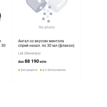
h
Ангал со вкусом ментола
, 30
спрей назал. по 30 мл (флакон)
Lek (Sloveniya)
88 190
dan
so'm
Без рецепта
в 3 dorixonalarda