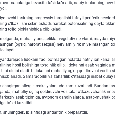
membranalariga bevosita ta’sir ko‘rsatib, natriy ionlarining nerv 
aydi.
yalovchi ta’sirning progressiv tarqalishi tufayli periferik nervlard
ing o‘tkazilishi sekinlashadi, harakat potensialining qayta tikla
ing to‘liq bloklanishiga olib keladi.
olganda, mahalliy anestetiklar vegetativ nervlarni, mayda miy
ashgan (og‘riq, harorat sezgisi) nervlarni yirik miyelinlashgan t
loklaydi.
ar darajada lidokain faol bo‘lmagan holatda natriy ion kanallari
lining hosil bo‘lishiga to‘sqinlik qilib, lidokainni asab yaqinida
ishini oldini oladi. Lidokainni mahalliy og‘riq qoldiruvchi vosita si
isoblanadi. Samaradorlik va zaharlilik o‘rtasidagi nisbat qulay 
 chaqirgan allergik reaksiyalar juda kam kuzatiladi. Bundan tash
anda, mahalliy og‘riq qoldiruvchi vositalar o‘tkazuvchanlik impu
 Markaziy asab tizimiga, avtonom gangliyalarga, asab-mushak b
ga ta’siri kuzatildi.
, shuningdek, Ib sinfidagi antiaritmik preparatdir.