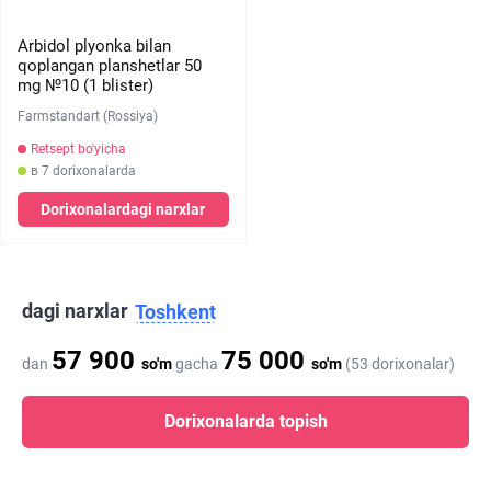
Arbidol plyonka bilan
qoplangan planshetlar 50
mg №10 (1 blister)
Farmstandart (Rossiya)
Retsept bo'yicha
в 7 dorixonalarda
Dorixonalardagi narxlar
dagi narxlar
Toshkent
57 900
75 000
dan
so'm
gacha
so'm
(53 dorixonalar)
Dorixonalarda topish