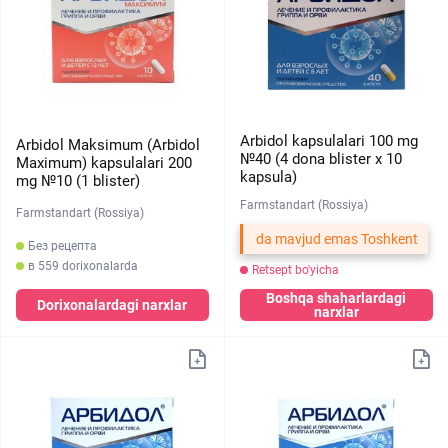
Arbidol kapsulalari 100 mg
Arbidol Maksimum (Arbidol
№40 (4 dona blister х 10
Maximum) kapsulalari 200
kapsula)
mg №10 (1 blister)
Farmstandart (Rossiya)
Farmstandart (Rossiya)
da mavjud emas Toshkent
Без рецепта
в 559 dorixonalarda
Retsept bo'yicha
Boshqa shaharlardagi
Dorixonalardagi narxlar
narxlar