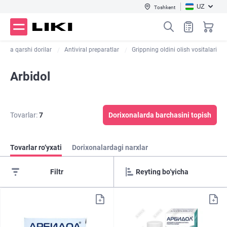
UZ
Toshkent
uqqa qarshi dorilar
Antiviral preparatlar
Grippning oldini olish vositalari
Arbidol
Tovarlar:
7
Dorixonalarda barchasini topish
Tovarlar ro‘yxati
Dorixonalardagi narxlar
Filtr