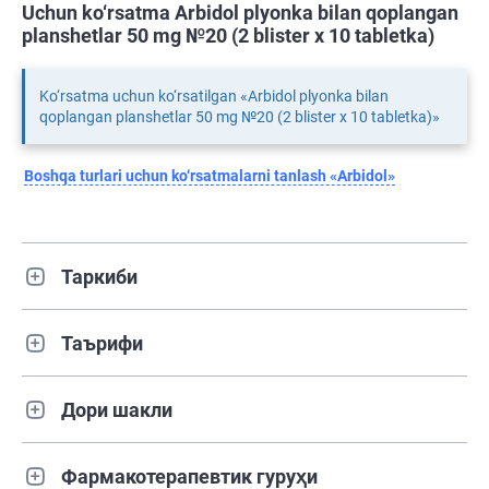
Uchun ko‘rsatma Arbidol plyonka bilan qoplangan
planshetlar 50 mg №20 (2 blister х 10 tabletka)
Ko‘rsatma uchun ko‘rsatilgan «Arbidol plyonka bilan
qoplangan planshetlar 50 mg №20 (2 blister х 10 tabletka)»
Boshqa turlari uchun ko‘rsatmalarni tanlash «Arbidol»
Таркиби
Таърифи
Дори шакли
Фармакотерапевтик гуруҳи