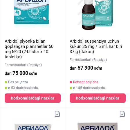
Arbidol plyonka bilan
Arbidol suspenziya uchun
qoplangan planshetlar 50
kukun 25 mg / 5 ml, har biri
mg №20 (2 blister х 10
37 g (flakon)
tabletka)
Farmstandart (Rossiya)
Farmstandart (Rossiya)
57 900
dan
so'm
75 000
dan
so'm
Без рецепта
Retsept bo'yicha
в 53 dorixonalarda
в 145 dorixonalarda
Dorixonalardagi narxlar
Dorixonalardagi narxlar