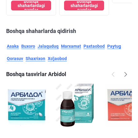
Boshqa
Boshqa
shaharlardagi
shaharlardagi
narxlar
narxlar
Boshqa shaharlarda qidirish
Asaka
Buxoro
Jalaquduq
Marxamat
Paxtaobod
Paytug
Qorasuv
Shaxrixon
Xo'jaobod
Boshqa tasvirlar Arbidol