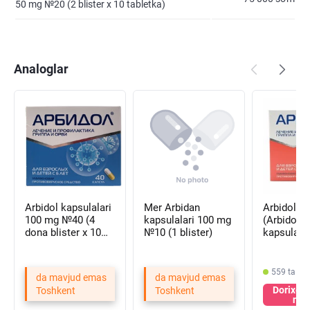
50 mg №20 (2 blister х 10 tabletka)
Analoglar
Arbidol kapsulalari
Mer Arbidan
Arbidol 
100 mg №40 (4
kapsulalari 100 mg
(Arbidol 
dona blister х 10
№10 (1 blister)
kapsulala
kapsula)
№10 (1 bli
559 ta do
da mavjud emas
da mavjud emas
Dorixon
Toshkent
Toshkent
nar