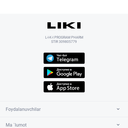
L-I-K-I PROGRAM PHARM
STIR 309805779
Foydalanuvchilar
Ma `lumot