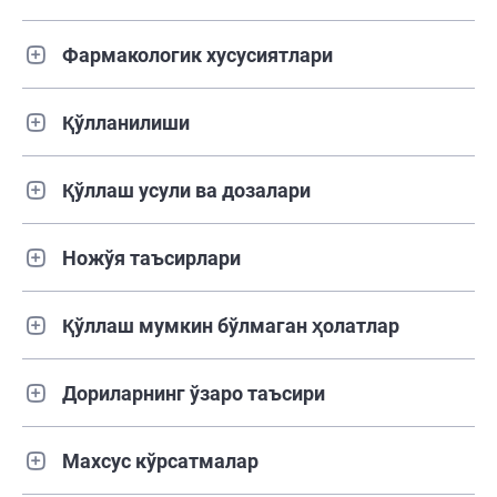
Фармакологик хусусиятлари
Қўлланилиши
Қўллаш усули ва дозалари
Ножўя таъсирлари
Қўллаш мумкин бўлмаган ҳолатлар
Дориларнинг ўзаро таъсири
Махсус кўрсатмалар