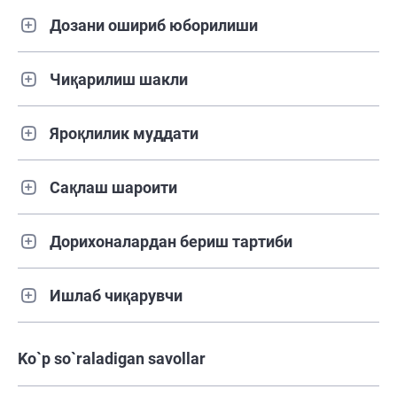
Дозани ошириб юборилиши
Чиқарилиш шакли
Яроқлилик муддати
Сақлаш шароити
Дорихоналардан бериш тартиби
Ишлаб чиқарувчи
Ko`p so`raladigan savollar