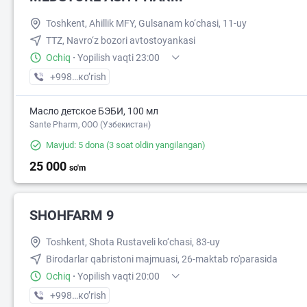
Toshkent, Ahillik MFY, Gulsanam ko‘chasi, 11-uy
TTZ, Navro‘z bozori avtostoyankasi
Ochiq
·
Yopilish vaqti 23:00
+998 (95) XXX-XX-XX
кo’rish
Масло детское БЭБИ, 100 мл
Sante Pharm, OOO (Узбекистан)
Mavjud: 5 dona
(3 soat oldin yangilangan)
25 000
so'm
SHOHFARM 9
Toshkent, Shota Rustaveli ko‘chasi, 83-uy
Birodarlar qabristoni majmuasi, 26-maktab ro'parasida
Ochiq
·
Yopilish vaqti 20:00
+998 (71) XXX-XX-XX
кo’rish