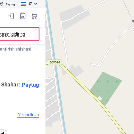
UZ
Paytug
tasini qidiring
antirish shishasi
Shahar:
Paytug
O‘zgartirish