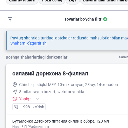
Qidiruv radiusi
Hozir ochiq
24/7
Buyurtmalar uchun mavj
Tovarlar bo‘ycha filtr
0
Paytug shahrida turidagi aptekalar radiusda mahsulotlar bilan ma
Shaharni o'zgartirish
Boshqa shaharlardagi dorixonalar
Saral
оилавий дорихона 8-филиал
Chirchiq, Istiqlol MFY, 10-mikrorayon, 23-uy, 14-xonadon
8-mikrorayon bozori, svetofor yonida
Yopiq
·
+998 (97) XXX-XX-XX
кo’rish
Бутылочка детского питания силик в сборе, 120 мл
Nasa, ЧП (Узбекистан)