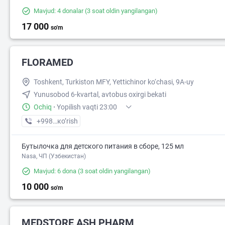
Mavjud: 4 donalar
(3 soat oldin yangilangan)
17 000
so'm
FLORAMED
Toshkent, Turkiston MFY, Yettichinor ko‘chasi, 9A-uy
Yunusobod 6-kvartal, avtobus oxirgi bekati
Ochiq
·
Yopilish vaqti 23:00
+998 (77) XXX-XX-XX
кo’rish
Бутылочка для детского питания в сборе, 125 мл
Nasa, ЧП (Узбекистан)
Mavjud: 6 dona
(3 soat oldin yangilangan)
10 000
so'm
MEDSTORE ASH PHARM