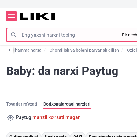
Bir nech
sh uchun hamma narsa
Cho'milish va bolani parvarish qilish
Oziql
Baby: da narxi Paytug
Tovarlar ro‘yxati
Dorixonalardagi narxlari
Paytug
manzil ko‘rsatilmagan