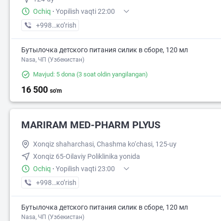
Ochiq
·
Yopilish vaqti 22:00
+998 (90) XXX-XX-XX
кo’rish
Бутылочка детского питания силик в сборе, 120 мл
Nasa, ЧП (Узбекистан)
Mavjud: 5 dona
(3 soat oldin yangilangan)
16 500
so'm
MARIRAM MED-PHARM PLYUS
Xonqiz shaharchasi, Chashma ko‘chasi, 125-uy
Xonqiz 65-Oilaviy Poliklinika yonida
Ochiq
·
Yopilish vaqti 23:00
+998 (20) XXX-XX-XX
кo’rish
Бутылочка детского питания силик в сборе, 120 мл
Nasa, ЧП (Узбекистан)