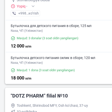
Stomatologiya oldida
Yopiq
·
+998 (97) XXX-XX-XX
кo’rish
Бутылочка для детского питания в сборе, 125 мл
Nasa, ЧП (Узбекистан)
Mavjud: 3 donalar
(3 soat oldin yangilangan)
12 000
so'm
Бутылочка детского питания силик в сборе, 120 мл
Nasa, ЧП (Узбекистан)
Mavjud: 1 dona
(3 soat oldin yangilangan)
18 000
so'm
"DOTZ PHARM" filial №10
Toshkent, Shirinobod MFY, Osh ko‘chasi, 37-uy
32-poliklinika