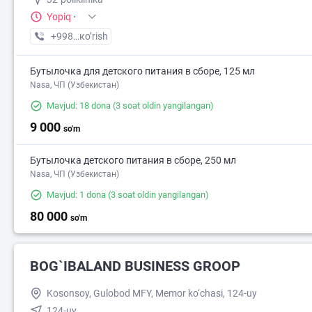
Yopiq
·
+998 (77) XXX-XX-XX
кo’rish
Бутылочка для детского питания в сборе, 125 мл
Nasa, ЧП (Узбекистан)
Mavjud: 18 dona
(3 soat oldin yangilangan)
9 000
so'm
Бутылочка детского питания в сборе, 250 мл
Nasa, ЧП (Узбекистан)
Mavjud: 1 dona
(3 soat oldin yangilangan)
80 000
so'm
BOG`IBALAND BUSINESS GROOP
Kosonsoy, Gulobod MFY, Memor ko‘chasi, 124-uy
124-uy