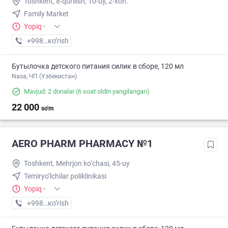
Toshkent, 8-qurilish, 10-uy, 2-xon.
Family Market
Yopiq
·
+998 (94) XXX-XX-XX
кo’rish
Бутылочка детского питания силик в сборе, 120 мл
Nasa, ЧП (Узбекистан)
Mavjud: 2 donalar
(6 soat oldin yangilangan)
22 000
so'm
AERO PHARM PHARMACY №1
Toshkent, Mehrjon ko‘chasi, 45-uy
Temiryo’lchilar poliklinikasi
Yopiq
·
+998 (70) XXX-XX-XX
кo’rish