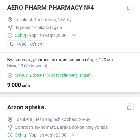
AERO PHARM PHARMACY №4
Toshkent, Tashabbus, 13A-uy
"Mymed " klinikasi tagida
Ochiq
·
Yopilish vaqti 22:00
+998 (70) XXX-XX-XX
кo’rish
Бутылочка детского питания силик в сборе, 120 мл
Nasa, ЧП (Узбекистан)
Mavjud: 2 donalar
(6 soat oldin yangilangan)
9 000
so'm
Arzon apteka.
Toshkent, Besh Yog‘och ko‘chasi, 2V-uy
Qoratosh Texnomart, Baraka do'konining yonida
Ochiq
·
Yopilish vaqti 23:00