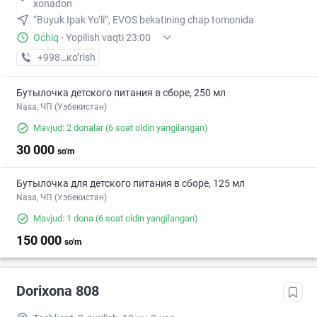
xonadon
“Buyuk Ipak Yo‘li”, EVOS bekatining chap tomonida
Ochiq
·
Yopilish vaqti 23:00
+998 (55) XXX-XX-XX
кo’rish
Бутылочка детского питания в сборе, 250 мл
Nasa, ЧП (Узбекистан)
Mavjud: 2 donalar
(6 soat oldin yangilangan)
30 000
so'm
Бутылочка для детского питания в сборе, 125 мл
Nasa, ЧП (Узбекистан)
Mavjud: 1 dona
(6 soat oldin yangilangan)
150 000
so'm
Dorixona 808