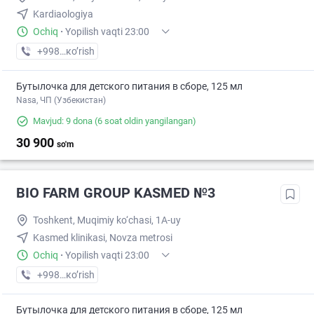
Kardiaologiya
Ochiq
·
Yopilish vaqti 23:00
+998 (95) XXX-XX-XX
кo’rish
Бутылочка для детского питания в сборе, 125 мл
Nasa, ЧП (Узбекистан)
Mavjud: 9 dona
(6 soat oldin yangilangan)
30 900
so'm
BIO FARM GROUP KASMED №3
Toshkent, Muqimiy ko‘chasi, 1A-uy
Kasmed klinikasi, Novza metrosi
Ochiq
·
Yopilish vaqti 23:00
+998 (93) XXX-XX-XX
кo’rish
Бутылочка для детского питания в сборе, 125 мл