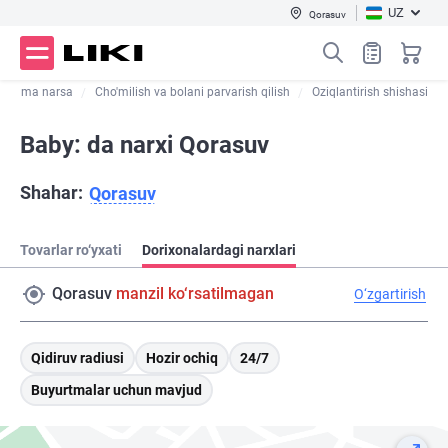
UZ
Qorasuv
n hamma narsa
Cho'milish va bolani parvarish qilish
Oziqlantirish shishasi
Baby: da narxi Qorasuv
Shahar:
Qorasuv
Tovarlar ro‘yxati
Dorixonalardagi narxlari
Qorasuv
manzil ko‘rsatilmagan
O‘zgartirish
Qidiruv radiusi
Hozir ochiq
24/7
Buyurtmalar uchun mavjud