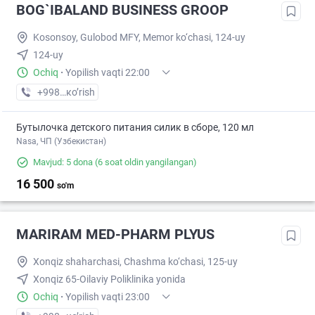
BOG`IBALAND BUSINESS GROOP
Kosonsoy, Gulobod MFY, Memor ko‘chasi, 124-uy
124-uy
Ochiq
·
Yopilish vaqti 22:00
+998 (90) XXX-XX-XX
кo’rish
Бутылочка детского питания силик в сборе, 120 мл
Nasa, ЧП (Узбекистан)
Mavjud: 5 dona
(6 soat oldin yangilangan)
16 500
so'm
MARIRAM MED-PHARM PLYUS
Xonqiz shaharchasi, Chashma ko‘chasi, 125-uy
Xonqiz 65-Oilaviy Poliklinika yonida
Ochiq
·
Yopilish vaqti 23:00