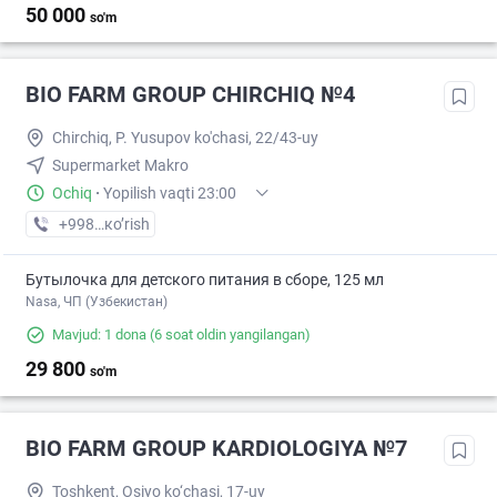
50 000
so'm
BIO FARM GROUP CHIRCHIQ №4
Chirchiq, P. Yusupov ko'chasi, 22/43-uy
Supermarket Makro
Ochiq
·
Yopilish vaqti 23:00
+998 (50) XXX-XX-XX
кo’rish
Бутылочка для детского питания в сборе, 125 мл
Nasa, ЧП (Узбекистан)
Mavjud: 1 dona
(6 soat oldin yangilangan)
29 800
so'm
BIO FARM GROUP KARDIOLOGIYA №7
Toshkent, Osiyo ko‘chasi, 17-uy