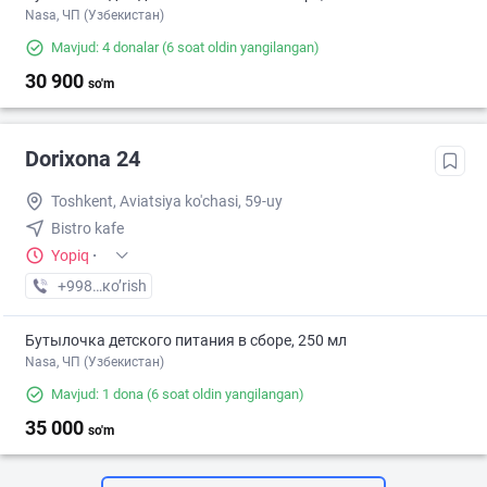
Nasa, ЧП (Узбекистан)
Mavjud: 4 donalar
(6 soat oldin yangilangan)
30 900
so'm
Dorixona 24
Toshkent, Aviatsiya ko'chasi, 59-uy
Bistro kafe
Yopiq
·
+998 (71) XXX-XX-XX
кo’rish
Бутылочка детского питания в сборе, 250 мл
Nasa, ЧП (Узбекистан)
Mavjud: 1 dona
(6 soat oldin yangilangan)
35 000
so'm