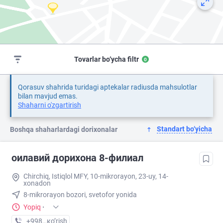
Tovarlar bo‘ycha filtr
0
Qorasuv shahrida turidagi aptekalar radiusda mahsulotlar
bilan mavjud emas.
Shaharni o'zgartirish
Standart bo‘yicha
Boshqa shaharlardagi dorixonalar
оилавий дорихона 8-филиал
Chirchiq, Istiqlol MFY, 10-mikrorayon, 23-uy, 14-
xonadon
8-mikrorayon bozori, svetofor yonida
Yopiq
·
+998 (97) XXX-XX-XX
кo’rish