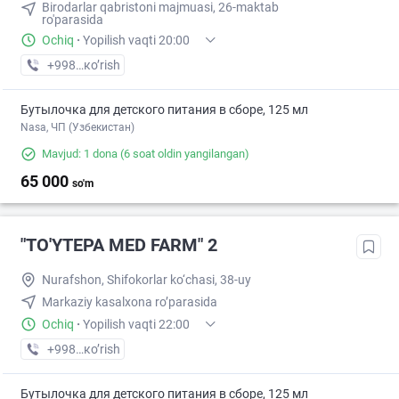
Birodarlar qabristoni majmuasi, 26-maktab
ro'parasida
Ochiq
·
Yopilish vaqti 20:00
+998 (71) XXX-XX-XX
кo’rish
Бутылочка для детского питания в сборе, 125 мл
Nasa, ЧП (Узбекистан)
Mavjud: 1 dona
(6 soat oldin yangilangan)
65 000
so'm
"TO'YTEPA MED FARM" 2
Nurafshon, Shifokorlar ko‘chasi, 38-uy
Markaziy kasalxona ro’parasida
Ochiq
·
Yopilish vaqti 22:00
+998 (88) XXX-XX-XX
кo’rish
Бутылочка для детского питания в сборе, 125 мл