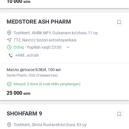
10 000
so'm
MEDSTORE ASH PHARM
Toshkent, Ahillik MFY, Gulsanam ko‘chasi, 11-uy
TTZ, Navro‘z bozori avtostoyankasi
Ochiq
·
Yopilish vaqti 23:00
+998 (95) XXX-XX-XX
кo’rish
Масло детское БЭБИ, 100 мл
Sante Pharm, OOO (Узбекистан)
Mavjud: 5 dona
(6 soat oldin yangilangan)
25 000
so'm
SHOHFARM 9
Toshkent, Shota Rustaveli ko‘chasi, 83-uy