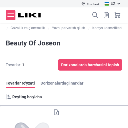
UZ
Toshkent
og
Go'zallik va g'amxo'rlik
Yuzni parvarish qilish
Koreys kosmetikasi
Beauty Of Joseon
Tovarlar:
1
Dorixonalarda barchasini topish
Tovarlar ro‘yxati
Dorixonalardagi narxlar