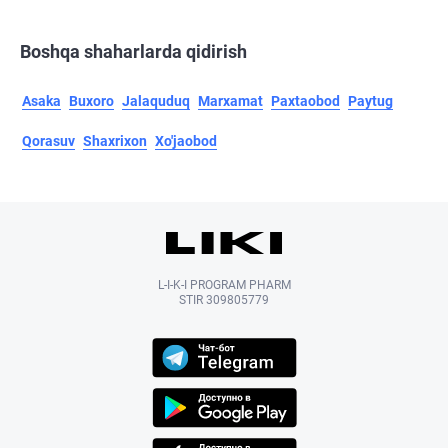
Boshqa shaharlarda qidirish
Asaka
Buxoro
Jalaquduq
Marxamat
Paxtaobod
Paytug
Qorasuv
Shaxrixon
Xo'jaobod
L-I-K-I PROGRAM PHARM
STIR 309805779