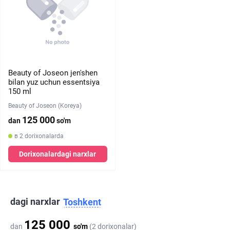
Beauty of Joseon jen'shen
bilan yuz uchun essentsiya
150 ml
Beauty of Joseon (Koreya)
125 000
dan
so'm
в 2 dorixonalarda
Dorixonalardagi narxlar
dagi narxlar
Toshkent
125 000
dan
so'm
(2 dorixonalar)