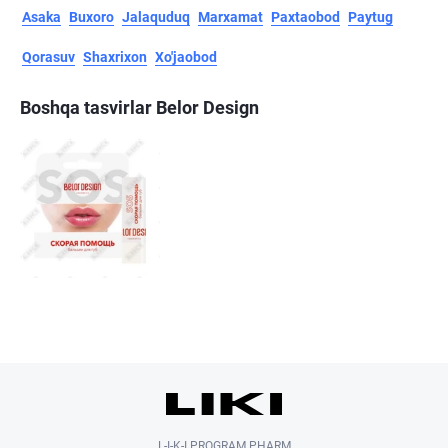
Asaka
Buxoro
Jalaquduq
Marxamat
Paxtaobod
Paytug
Qorasuv
Shaxrixon
Xo'jaobod
Boshqa tasvirlar Belor Design
L-I-K-I PROGRAM PHARM