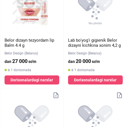
Belor dizayn tezyordam lip
Lab bo'yog'i gigienik Belor
Balm 4.4 g
dizayni kichkina xonim 4,2 g
Belor Design (Belarus)
Belor Design (Belarus)
27 000
20 000
dan
so'm
dan
so'm
в 1 dorixonada
в 1 dorixonada
Dorixonalardagi narxlar
Dorixonalardagi narxlar