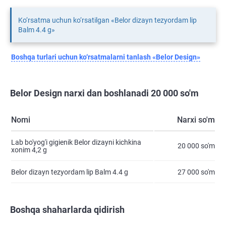
Ko‘rsatma uchun ko‘rsatilgan «Belor dizayn tezyordam lip
Balm 4.4 g»
Boshqa turlari uchun ko‘rsatmalarni tanlash «Belor Design»
Belor Design narxi dan boshlanadi 20 000 so'm
Nomi
Narxi so'm
Lab bo'yog'i gigienik Belor dizayni kichkina
20 000 so'm
xonim 4,2 g
Belor dizayn tezyordam lip Balm 4.4 g
27 000 so'm
Boshqa shaharlarda qidirish