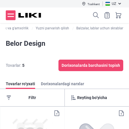
UZ
Toshkent
allik va g'amxo'rlik
Yuzni parvarish qilish
Balzalar, lablar uchun skrablar
Belor Design
Tovarlar:
5
Dorixonalarda barchasini topish
Tovarlar ro‘yxati
Dorixonalardagi narxlar
Filtr