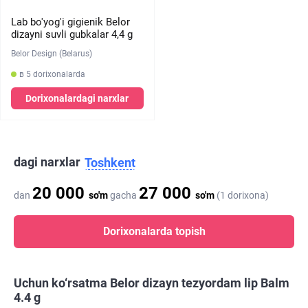
Lab bo'yog'i gigienik Belor
dizayni suvli gubkalar 4,4 g
Belor Design (Belarus)
в 5 dorixonalarda
Dorixonalardagi narxlar
dagi narxlar
Toshkent
20 000
27 000
dan
so'm
gacha
so'm
(1 dorixona)
Dorixonalarda topish
Uchun ko‘rsatma Belor dizayn tezyordam lip Balm
4.4 g