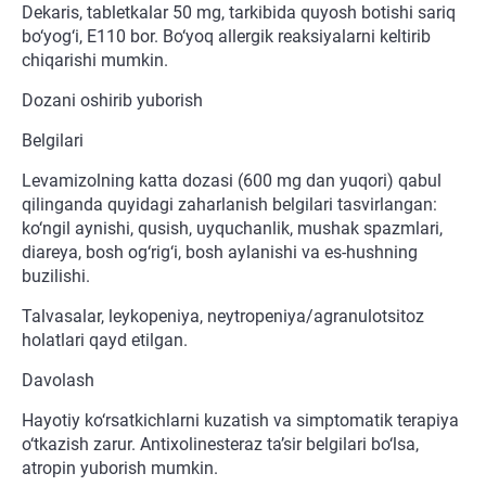
Dekaris, tabletkalar 50 mg, tarkibida quyosh botishi sariq
bo‘yog‘i, E110 bor. Bo‘yoq allergik reaksiyalarni keltirib
chiqarishi mumkin.
Dozani oshirib yuborish
Belgilari
Levamizolning katta dozasi (600 mg dan yuqori) qabul
qilinganda quyidagi zaharlanish belgilari tasvirlangan:
ko‘ngil aynishi, qusish, uyquchanlik, mushak spazmlari,
diareya, bosh og‘rig‘i, bosh aylanishi va es-hushning
buzilishi.
Talvasalar, leykopeniya, neytropeniya/agranulotsitoz
holatlari qayd etilgan.
Davolash
Hayotiy ko‘rsatkichlarni kuzatish va simptomatik terapiya
o‘tkazish zarur. Antixolinesteraz ta’sir belgilari bo‘lsa,
atropin yuborish mumkin.