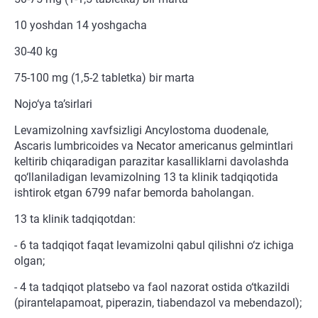
10 yoshdan 14 yoshgacha
30-40 kg
75-100 mg (1,5-2 tabletka) bir marta
Nojo‘ya ta’sirlari
Levamizolning xavfsizligi Ancylostoma duodenale,
Ascaris lumbricoides va Necator americanus gelmintlari
keltirib chiqaradigan parazitar kasalliklarni davolashda
qo‘llaniladigan levamizolning 13 ta klinik tadqiqotida
ishtirok etgan 6799 nafar bemorda baholangan.
13 ta klinik tadqiqotdan:
- 6 ta tadqiqot faqat levamizolni qabul qilishni o‘z ichiga
olgan;
- 4 ta tadqiqot platsebo va faol nazorat ostida o‘tkazildi
(pirantelapamoat, piperazin, tiabendazol va mebendazol);