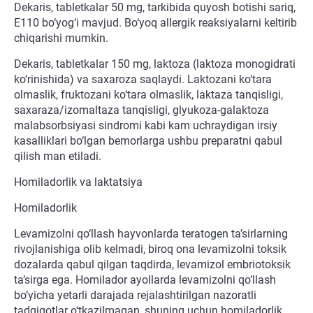
Dekaris, tabletkalar 50 mg, tarkibida quyosh botishi sariq,
E110 bo‘yog‘i mavjud. Bo‘yoq allergik reaksiyalarni keltirib
chiqarishi mumkin.
Dekaris, tabletkalar 150 mg, laktoza (laktoza monogidrati
ko‘rinishida) va saxaroza saqlaydi. Laktozani ko‘tara
olmaslik, fruktozani ko‘tara olmaslik, laktaza tanqisligi,
saxaraza/izomaltaza tanqisligi, glyukoza-galaktoza
malabsorbsiyasi sindromi kabi kam uchraydigan irsiy
kasalliklari bo‘lgan bemorlarga ushbu preparatni qabul
qilish man etiladi.
Homiladorlik va laktatsiya
Homiladorlik
Levamizolni qo‘llash hayvonlarda teratogen ta’sirlarning
rivojlanishiga olib kelmadi, biroq ona levamizolni toksik
dozalarda qabul qilgan taqdirda, levamizol embriotoksik
ta’sirga ega. Homilador ayollarda levamizolni qo‘llash
bo‘yicha yetarli darajada rejalashtirilgan nazoratli
tadqiqotlar o‘tkazilmagan, shuning uchun homiladorlik