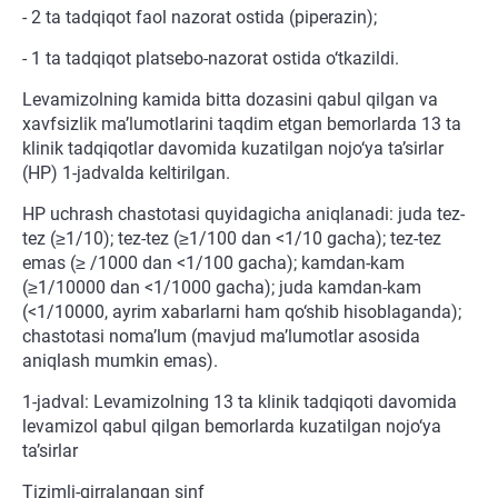
- 2 ta tadqiqot faol nazorat ostida (piperazin);
- 1 ta tadqiqot platsebo-nazorat ostida o‘tkazildi.
Levamizolning kamida bitta dozasini qabul qilgan va
xavfsizlik ma’lumotlarini taqdim etgan bemorlarda 13 ta
klinik tadqiqotlar davomida kuzatilgan nojo‘ya ta’sirlar
(HP) 1-jadvalda keltirilgan.
HP uchrash chastotasi quyidagicha aniqlanadi: juda tez-
tez (≥1/10); tez-tez (≥1/100 dan <1/10 gacha); tez-tez
emas (≥ /1000 dan <1/100 gacha); kamdan-kam
(≥1/10000 dan <1/1000 gacha); juda kamdan-kam
(<1/10000, ayrim xabarlarni ham qo‘shib hisoblaganda);
chastotasi noma’lum (mavjud ma’lumotlar asosida
aniqlash mumkin emas).
1-jadval: Levamizolning 13 ta klinik tadqiqoti davomida
levamizol qabul qilgan bemorlarda kuzatilgan nojo‘ya
ta’sirlar
Tizimli-qirralangan sinf