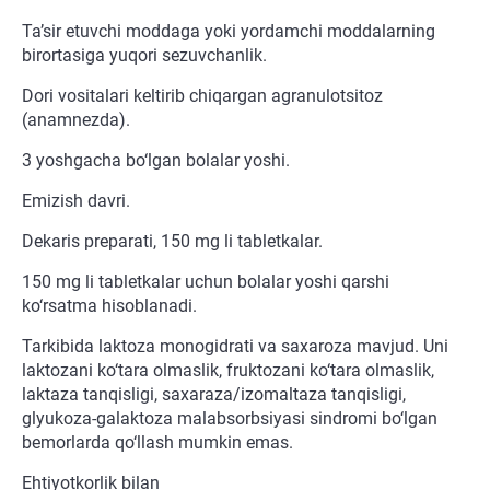
Ta’sir etuvchi moddaga yoki yordamchi moddalarning
birortasiga yuqori sezuvchanlik.
Dori vositalari keltirib chiqargan agranulotsitoz
(anamnezda).
3 yoshgacha bo‘lgan bolalar yoshi.
Emizish davri.
Dekaris preparati, 150 mg li tabletkalar.
150 mg li tabletkalar uchun bolalar yoshi qarshi
ko‘rsatma hisoblanadi.
Tarkibida laktoza monogidrati va saxaroza mavjud. Uni
laktozani ko‘tara olmaslik, fruktozani ko‘tara olmaslik,
laktaza tanqisligi, saxaraza/izomaltaza tanqisligi,
glyukoza-galaktoza malabsorbsiyasi sindromi bo‘lgan
bemorlarda qo‘llash mumkin emas.
Ehtiyotkorlik bilan