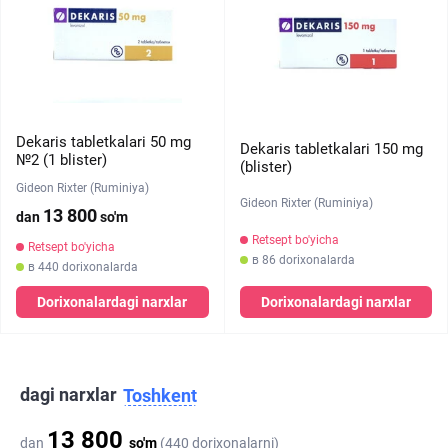
Dekaris tabletkalari 50 mg
Dekaris tabletkalari 150 mg
№2 (1 blister)
(blister)
Gideon Rixter (Ruminiya)
Gideon Rixter (Ruminiya)
13 800
dan
so'm
Retsept bo'yicha
Retsept bo'yicha
в 86 dorixonalarda
в 440 dorixonalarda
Dorixonalardagi narxlar
Dorixonalardagi narxlar
dagi narxlar
Toshkent
13 800
dan
so'm
(440 dorixonalarni)