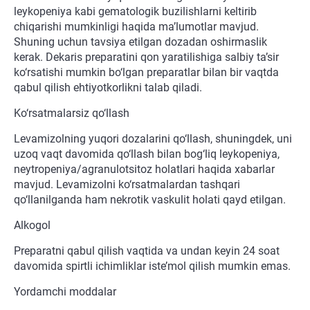
leykopeniya kabi gematologik buzilishlarni keltirib
chiqarishi mumkinligi haqida ma’lumotlar mavjud.
Shuning uchun tavsiya etilgan dozadan oshirmaslik
kerak. Dekaris preparatini qon yaratilishiga salbiy ta’sir
ko‘rsatishi mumkin bo‘lgan preparatlar bilan bir vaqtda
qabul qilish ehtiyotkorlikni talab qiladi.
Ko‘rsatmalarsiz qo‘llash
Levamizolning yuqori dozalarini qo‘llash, shuningdek, uni
uzoq vaqt davomida qo‘llash bilan bog‘liq leykopeniya,
neytropeniya/agranulotsitoz holatlari haqida xabarlar
mavjud. Levamizolni ko‘rsatmalardan tashqari
qo‘llanilganda ham nekrotik vaskulit holati qayd etilgan.
Alkogol
Preparatni qabul qilish vaqtida va undan keyin 24 soat
davomida spirtli ichimliklar iste’mol qilish mumkin emas.
Yordamchi moddalar