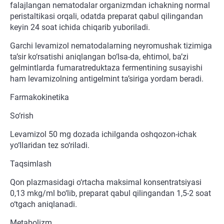
falajlangan nematodalar organizmdan ichakning normal
peristaltikasi orqali, odatda preparat qabul qilingandan
keyin 24 soat ichida chiqarib yuboriladi.
Garchi levamizol nematodalarning neyromushak tizimiga
ta’sir ko‘rsatishi aniqlangan bo‘lsa-da, ehtimol, ba’zi
gelmintlarda fumaratreduktaza fermentining susayishi
ham levamizolning antigelmint ta’siriga yordam beradi.
Farmakokinetika
So‘rish
Levamizol 50 mg dozada ichilganda oshqozon-ichak
yo‘llaridan tez so‘riladi.
Taqsimlash
Qon plazmasidagi o‘rtacha maksimal konsentratsiyasi
0,13 mkg/ml bo‘lib, preparat qabul qilingandan 1,5-2 soat
o‘tgach aniqlanadi.
Metabolizm