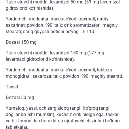
Ta’sir etuvchi modda: levamizol 50 mg (59 mg levamizol
gidroxlorid ko‘rinishida).
Yordamchi moddalar: makkajo‘xori kraxmali; natriy
saxarinat; povidon K90; talk; o‘rik aromatizatori; magniy
stearati; sariq quyosh botishi bo‘yog‘i, E 110.
Dozasi 150 mg
Ta’sir etuvchi modda: levamizol 150 mg (177 mg
levamizol gidroxlorid ko‘rinishida).
Yordamchi moddalar: makkajo‘xori kraxmali; laktoza
monogidrati; saxaroza; talk; povidon K90; magniy stearati.
Tavsif
Dozasi 50 mg
Yumaloq, yassi, och zarg‘aldoq rangli (to‘qroq rangli
dog‘lar bo‘lishi mumkin), kuchsiz o‘rik hidiga ega, faskali
va bir tomonida choraklarga ajratuvchi chiziqlari bo‘lgan
tabletkalar.