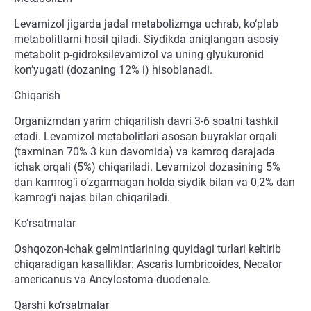
Levamizol jigarda jadal metabolizmga uchrab, ko‘plab
metabolitlarni hosil qiladi. Siydikda aniqlangan asosiy
metabolit p-gidroksilevamizol va uning glyukuronid
kon’yugati (dozaning 12% i) hisoblanadi.
Chiqarish
Organizmdan yarim chiqarilish davri 3-6 soatni tashkil
etadi. Levamizol metabolitlari asosan buyraklar orqali
(taxminan 70% 3 kun davomida) va kamroq darajada
ichak orqali (5%) chiqariladi. Levamizol dozasining 5%
dan kamrog‘i o‘zgarmagan holda siydik bilan va 0,2% dan
kamrog‘i najas bilan chiqariladi.
Ko‘rsatmalar
Oshqozon-ichak gelmintlarining quyidagi turlari keltirib
chiqaradigan kasalliklar: Ascaris lumbricoides, Necator
americanus va Ancylostoma duodenale.
Qarshi ko‘rsatmalar