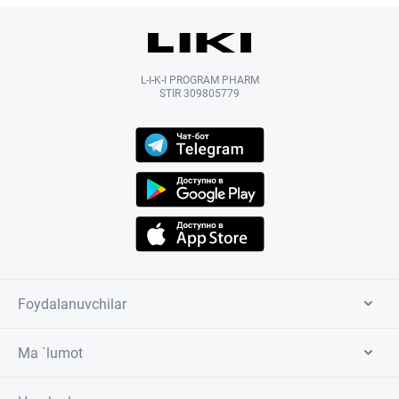
L-I-K-I PROGRAM PHARM
STIR 309805779
Foydalanuvchilar
Ma `lumot