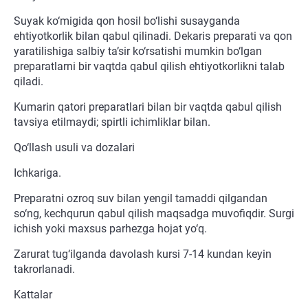
Suyak ko‘migida qon hosil bo‘lishi susayganda
ehtiyotkorlik bilan qabul qilinadi. Dekaris preparati va qon
yaratilishiga salbiy ta’sir ko‘rsatishi mumkin bo‘lgan
preparatlarni bir vaqtda qabul qilish ehtiyotkorlikni talab
qiladi.
Kumarin qatori preparatlari bilan bir vaqtda qabul qilish
tavsiya etilmaydi; spirtli ichimliklar bilan.
Qo‘llash usuli va dozalari
Ichkariga.
Preparatni ozroq suv bilan yengil tamaddi qilgandan
so‘ng, kechqurun qabul qilish maqsadga muvofiqdir. Surgi
ichish yoki maxsus parhezga hojat yo‘q.
Zarurat tug‘ilganda davolash kursi 7-14 kundan keyin
takrorlanadi.
Kattalar