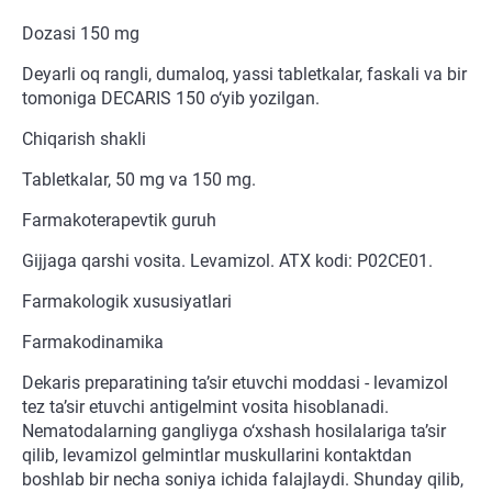
Dozasi 150 mg
Deyarli oq rangli, dumaloq, yassi tabletkalar, faskali va bir
tomoniga DECARIS 150 o‘yib yozilgan.
Chiqarish shakli
Tabletkalar, 50 mg va 150 mg.
Farmakoterapevtik guruh
Gijjaga qarshi vosita. Levamizol. ATX kodi: P02CE01.
Farmakologik xususiyatlari
Farmakodinamika
Dekaris preparatining ta’sir etuvchi moddasi - levamizol
tez ta’sir etuvchi antigelmint vosita hisoblanadi.
Nematodalarning gangliyga o‘xshash hosilalariga ta’sir
qilib, levamizol gelmintlar muskullarini kontaktdan
boshlab bir necha soniya ichida falajlaydi. Shunday qilib,