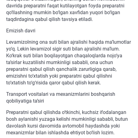
davrida preparatni faqat kutilayotgan foyda preparatni
qo‘llashning mumkin bo‘lgan xavfidan yuqori bo‘lgan
taqdirdagina qabul qilish tavsiya etiladi.
Emizish davri
Levamizolning ona suti bilan ajralishi haqida ma’lumotlar
yo‘q. Lekin levamizol sigir suti bilan ajralishi ma’lum.
Ko‘krak suti bilan boqilayotgan chaqaloqlarda nojo‘ya
ta’sirlar kuzatilishi mumkinligi sababli, ona uchun
preparatni qabul qilish qanchalik zarurligiga qarab,
emizishni to‘xtatish yoki preparatni qabul qilishni
to‘xtatish to‘g‘risida qaror qabul qilish kerak.
Transport vositalari va mexanizmlarini boshqarish
qobiliyatiga ta’siri
Preparatni qabul qilishda o‘tkinchi, kuchsiz ifodalangan
bosh aylanishi yuzaga kelishi mumkinligi sababli, butun
davolash kursi davomida avtomobil haydashda yoki
mexanizmlar bilan ishlashda ehtiyot bo‘lish lozim.