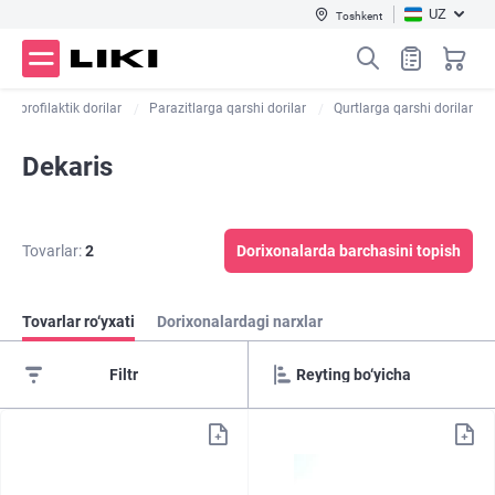
UZ
Toshkent
 va profilaktik dorilar
Parazitlarga qarshi dorilar
Qurtlarga qarshi dorilar
Dekaris
Tovarlar:
2
Dorixonalarda barchasini topish
Tovarlar ro‘yxati
Dorixonalardagi narxlar
Filtr