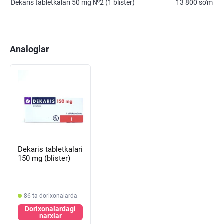
Dekaris tabletkalari 50 mg №2 (1 blister)
13 800 so'm
Analoglar
Dekaris tabletkalari
150 mg (blister)
86 ta dorixonalarda
Dorixonalardagi
narxlar