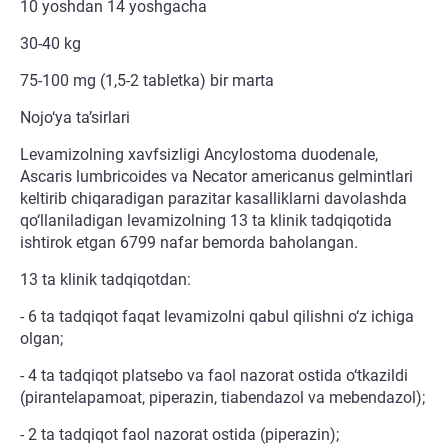
10 yoshdan 14 yoshgacha
30-40 kg
75-100 mg (1,5-2 tabletka) bir marta
Nojo‘ya ta’sirlari
Levamizolning xavfsizligi Ancylostoma duodenale,
Ascaris lumbricoides va Necator americanus gelmintlari
keltirib chiqaradigan parazitar kasalliklarni davolashda
qo‘llaniladigan levamizolning 13 ta klinik tadqiqotida
ishtirok etgan 6799 nafar bemorda baholangan.
13 ta klinik tadqiqotdan:
- 6 ta tadqiqot faqat levamizolni qabul qilishni o‘z ichiga
olgan;
- 4 ta tadqiqot platsebo va faol nazorat ostida o‘tkazildi
(pirantelapamoat, piperazin, tiabendazol va mebendazol);
- 2 ta tadqiqot faol nazorat ostida (piperazin);