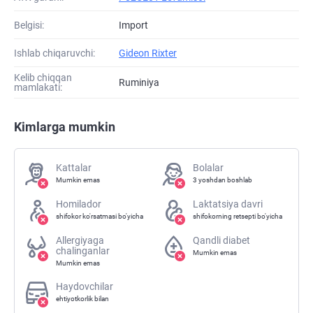
Belgisi:
Import
Ishlab chiqaruvchi:
Gideon Rixter
Kelib chiqqan
Ruminiya
mamlakati:
Kimlarga mumkin
Kattalar
Bolalar
Mumkin emas
3 yoshdan boshlab
Homilador
Laktatsiya davri
shifokor ko'rsatmasi bo'yicha
shifokorning retsepti bo'yicha
Allergiyaga
Qandli diabet
chalinganlar
Mumkin emas
Mumkin emas
Haydovchilar
ehtiyotkorlik bilan