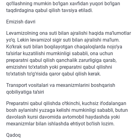
qo‘llashning mumkin bo‘lgan xavfidan yuqori bo‘lgan
taqdirdagina qabul qilish tavsiya etiladi.
Emizish davri
Levamizolning ona suti bilan ajralishi haqida ma’lumotlar
yo‘q. Lekin levamizol sigir suti bilan ajralishi ma’lum.
Ko‘krak suti bilan boqilayotgan chaqaloqlarda nojo‘ya
ta’sirlar kuzatilishi mumkinligi sababli, ona uchun
preparatni qabul qilish qanchalik zarurligiga qarab,
emizishni to‘xtatish yoki preparatni qabul qilishni
to‘xtatish to‘g‘risida qaror qabul qilish kerak.
Transport vositalari va mexanizmlarini boshqarish
qobiliyatiga ta’siri
Preparatni qabul qilishda o‘tkinchi, kuchsiz ifodalangan
bosh aylanishi yuzaga kelishi mumkinligi sababli, butun
davolash kursi davomida avtomobil haydashda yoki
mexanizmlar bilan ishlashda ehtiyot bo‘lish lozim.
Qadoq