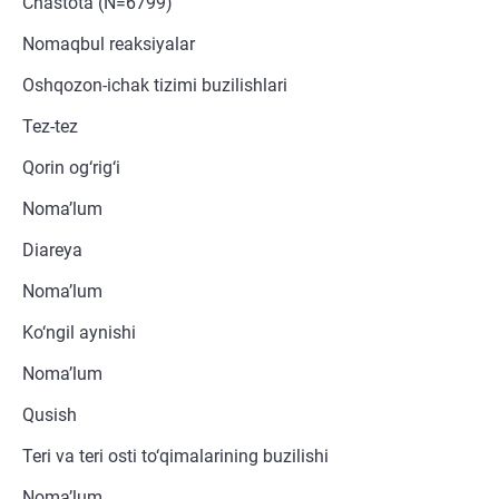
Chastota (N=6799)
Nomaqbul reaksiyalar
Oshqozon-ichak tizimi buzilishlari
Tez-tez
Qorin og‘rig‘i
Noma’lum
Diareya
Noma’lum
Ko‘ngil aynishi
Noma’lum
Qusish
Teri va teri osti to‘qimalarining buzilishi
Noma’lum