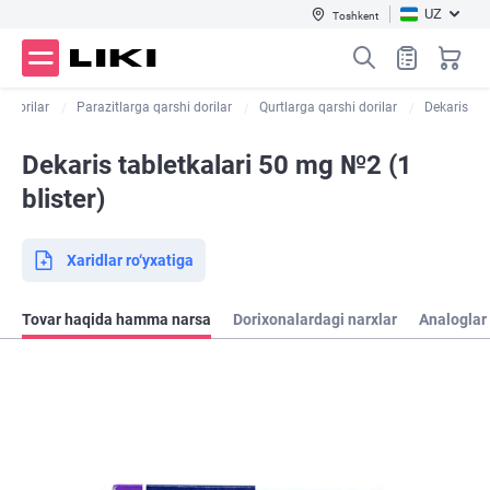
UZ
Toshkent
ik dorilar
Parazitlarga qarshi dorilar
Qurtlarga qarshi dorilar
Dekaris
Dekaris tabletkalari 50 mg №2 (1
blister)
Xaridlar ro‘yxatiga
Tovar haqida hamma narsa
Dorixonalardagi narxlar
Analoglar