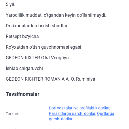
5 yil.
Yaroqlilik muddati o‘tgandan keyin qo‘llanilmaydi.
Dorixonalardan berish shartlari
Retsept bo‘yicha
Ro‘yxatdan o‘tish guvohnomasi egasi
GEDEON RIXTER OAJ Vengriya
Ishlab chiqaruvchi
GEDEON RICHTER ROMANIA A. O. Ruminiya
Tavsifnomalar
Dori vositalari va profilaktik dorilar
,
Parazitlarga qarshi dorilar
,
Qurtlarga
Turkum:
qarshi dorilar