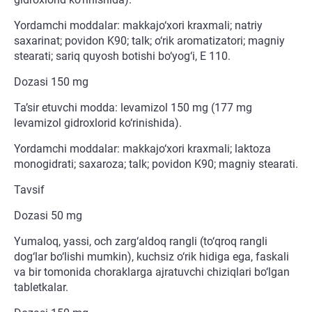
Yordamchi moddalar: makkajo‘xori kraxmali; natriy
saxarinat; povidon K90; talk; o‘rik aromatizatori; magniy
stearati; sariq quyosh botishi bo‘yog‘i, E 110.
Dozasi 150 mg
Ta’sir etuvchi modda: levamizol 150 mg (177 mg
levamizol gidroxlorid ko‘rinishida).
Yordamchi moddalar: makkajo‘xori kraxmali; laktoza
monogidrati; saxaroza; talk; povidon K90; magniy stearati.
Tavsif
Dozasi 50 mg
Yumaloq, yassi, och zarg‘aldoq rangli (to‘qroq rangli
dog‘lar bo‘lishi mumkin), kuchsiz o‘rik hidiga ega, faskali
va bir tomonida choraklarga ajratuvchi chiziqlari bo‘lgan
tabletkalar.