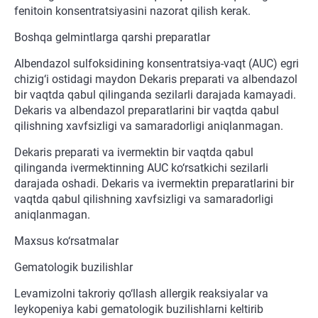
fenitoin konsentratsiyasini nazorat qilish kerak.
Boshqa gelmintlarga qarshi preparatlar
Albendazol sulfoksidining konsentratsiya-vaqt (AUC) egri
chizig‘i ostidagi maydon Dekaris preparati va albendazol
bir vaqtda qabul qilinganda sezilarli darajada kamayadi.
Dekaris va albendazol preparatlarini bir vaqtda qabul
qilishning xavfsizligi va samaradorligi aniqlanmagan.
Dekaris preparati va ivermektin bir vaqtda qabul
qilinganda ivermektinning AUC ko‘rsatkichi sezilarli
darajada oshadi. Dekaris va ivermektin preparatlarini bir
vaqtda qabul qilishning xavfsizligi va samaradorligi
aniqlanmagan.
Maxsus ko‘rsatmalar
Gematologik buzilishlar
Levamizolni takroriy qo‘llash allergik reaksiyalar va
leykopeniya kabi gematologik buzilishlarni keltirib