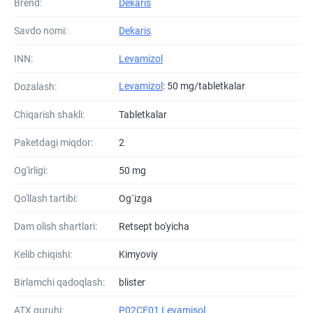
Brend:
Dekaris
Savdo nomi:
Dekaris
INN:
Levamizol
Levamizol
: 50 mg/tabletkalar
Dozalash:
Chiqarish shakli:
Tabletkalar
Paketdagi miqdor:
2
Og'irligi:
50 mg
Qo'llash tartibi:
Og`izga
Dam olish shartlari:
Retsept bo'yicha
Kelib chiqishi:
Kimyoviy
Birlamchi qadoqlash:
blister
ATХ guruhi:
P02CE01 Levamisol