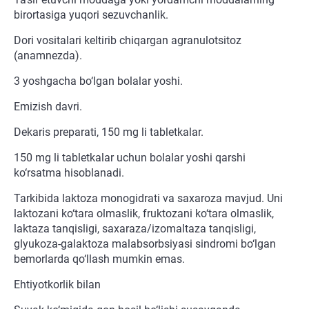
birortasiga yuqori sezuvchanlik.
Dori vositalari keltirib chiqargan agranulotsitoz
(anamnezda).
3 yoshgacha bo‘lgan bolalar yoshi.
Emizish davri.
Dekaris preparati, 150 mg li tabletkalar.
150 mg li tabletkalar uchun bolalar yoshi qarshi
ko‘rsatma hisoblanadi.
Tarkibida laktoza monogidrati va saxaroza mavjud. Uni
laktozani ko‘tara olmaslik, fruktozani ko‘tara olmaslik,
laktaza tanqisligi, saxaraza/izomaltaza tanqisligi,
glyukoza-galaktoza malabsorbsiyasi sindromi bo‘lgan
bemorlarda qo‘llash mumkin emas.
Ehtiyotkorlik bilan