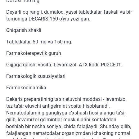
Dozasi 150 mg
Deyarli oq rangli, dumaloq, yassi tabletkalar, faskali va bir
tomoniga DECARIS 150 o‘yib yozilgan.
Chiqarish shakli
Tabletkalar, 50 mg va 150 mg.
Farmakoterapevtik guruh
Gijjaga qarshi vosita. Levamizol. ATX kodi: P02CE01.
Farmakologik xususiyatlari
Farmakodinamika
Dekaris preparatining ta’sir etuvchi moddasi - levamizol
tez ta’sir etuvchi antigelmint vosita hisoblanadi.
Nematodalarning gangliyga o‘xshash hosilalariga ta’sir
qilib, levamizol gelmintlar muskullarini kontaktdan
boshlab bir necha soniya ichida falajlaydi. Shunday qilib,
falajlangan nematodalar organizmdan ichakning normal