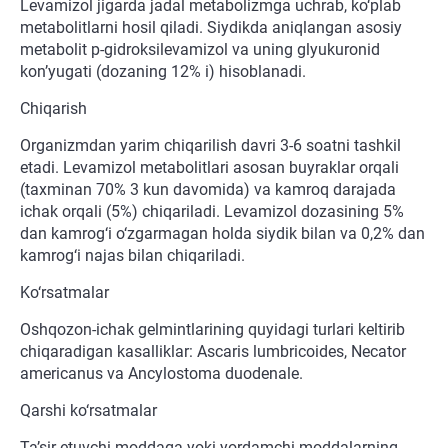
Levamizol jigarda jadal metabolizmga uchrab, ko‘plab
metabolitlarni hosil qiladi. Siydikda aniqlangan asosiy
metabolit p-gidroksilevamizol va uning glyukuronid
kon’yugati (dozaning 12% i) hisoblanadi.
Chiqarish
Organizmdan yarim chiqarilish davri 3-6 soatni tashkil
etadi. Levamizol metabolitlari asosan buyraklar orqali
(taxminan 70% 3 kun davomida) va kamroq darajada
ichak orqali (5%) chiqariladi. Levamizol dozasining 5%
dan kamrog‘i o‘zgarmagan holda siydik bilan va 0,2% dan
kamrog‘i najas bilan chiqariladi.
Ko‘rsatmalar
Oshqozon-ichak gelmintlarining quyidagi turlari keltirib
chiqaradigan kasalliklar: Ascaris lumbricoides, Necator
americanus va Ancylostoma duodenale.
Qarshi ko‘rsatmalar
Ta’sir etuvchi moddaga yoki yordamchi moddalarning