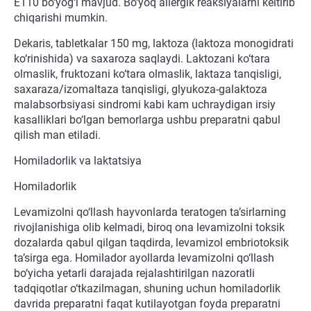
E110 bo‘yog‘i mavjud. Bo‘yoq allergik reaksiyalarni keltirib
chiqarishi mumkin.
Dekaris, tabletkalar 150 mg, laktoza (laktoza monogidrati
ko‘rinishida) va saxaroza saqlaydi. Laktozani ko‘tara
olmaslik, fruktozani ko‘tara olmaslik, laktaza tanqisligi,
saxaraza/izomaltaza tanqisligi, glyukoza-galaktoza
malabsorbsiyasi sindromi kabi kam uchraydigan irsiy
kasalliklari bo‘lgan bemorlarga ushbu preparatni qabul
qilish man etiladi.
Homiladorlik va laktatsiya
Homiladorlik
Levamizolni qo‘llash hayvonlarda teratogen ta’sirlarning
rivojlanishiga olib kelmadi, biroq ona levamizolni toksik
dozalarda qabul qilgan taqdirda, levamizol embriotoksik
ta’sirga ega. Homilador ayollarda levamizolni qo‘llash
bo‘yicha yetarli darajada rejalashtirilgan nazoratli
tadqiqotlar o‘tkazilmagan, shuning uchun homiladorlik
davrida preparatni faqat kutilayotgan foyda preparatni