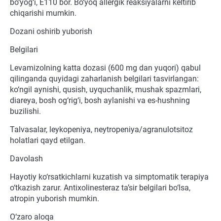
bo‘yog‘i, E110 bor. Bo‘yoq allergik reaksiyalarni keltirib
chiqarishi mumkin.
Dozani oshirib yuborish
Belgilari
Levamizolning katta dozasi (600 mg dan yuqori) qabul
qilinganda quyidagi zaharlanish belgilari tasvirlangan:
ko‘ngil aynishi, qusish, uyquchanlik, mushak spazmlari,
diareya, bosh og‘rig‘i, bosh aylanishi va es-hushning
buzilishi.
Talvasalar, leykopeniya, neytropeniya/agranulotsitoz
holatlari qayd etilgan.
Davolash
Hayotiy ko‘rsatkichlarni kuzatish va simptomatik terapiya
o‘tkazish zarur. Antixolinesteraz ta’sir belgilari bo‘lsa,
atropin yuborish mumkin.
O‘zaro aloqa