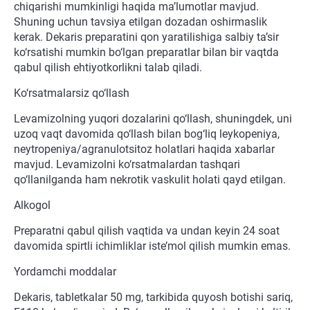
chiqarishi mumkinligi haqida ma’lumotlar mavjud.
Shuning uchun tavsiya etilgan dozadan oshirmaslik
kerak. Dekaris preparatini qon yaratilishiga salbiy ta’sir
ko‘rsatishi mumkin bo‘lgan preparatlar bilan bir vaqtda
qabul qilish ehtiyotkorlikni talab qiladi.
Ko‘rsatmalarsiz qo‘llash
Levamizolning yuqori dozalarini qo‘llash, shuningdek, uni
uzoq vaqt davomida qo‘llash bilan bog‘liq leykopeniya,
neytropeniya/agranulotsitoz holatlari haqida xabarlar
mavjud. Levamizolni ko‘rsatmalardan tashqari
qo‘llanilganda ham nekrotik vaskulit holati qayd etilgan.
Alkogol
Preparatni qabul qilish vaqtida va undan keyin 24 soat
davomida spirtli ichimliklar iste’mol qilish mumkin emas.
Yordamchi moddalar
Dekaris, tabletkalar 50 mg, tarkibida quyosh botishi sariq,