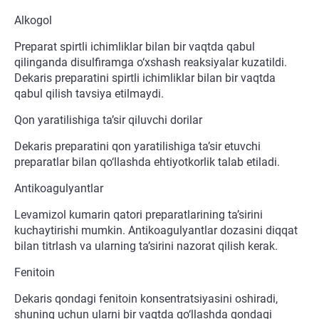
Alkogol
Preparat spirtli ichimliklar bilan bir vaqtda qabul
qilinganda disulfiramga o‘xshash reaksiyalar kuzatildi.
Dekaris preparatini spirtli ichimliklar bilan bir vaqtda
qabul qilish tavsiya etilmaydi.
Qon yaratilishiga ta’sir qiluvchi dorilar
Dekaris preparatini qon yaratilishiga ta’sir etuvchi
preparatlar bilan qo‘llashda ehtiyotkorlik talab etiladi.
Antikoagulyantlar
Levamizol kumarin qatori preparatlarining ta’sirini
kuchaytirishi mumkin. Antikoagulyantlar dozasini diqqat
bilan titrlash va ularning ta’sirini nazorat qilish kerak.
Fenitoin
Dekaris qondagi fenitoin konsentratsiyasini oshiradi,
shuning uchun ularni bir vaqtda qo‘llashda qondagi