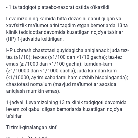
- 1 ta tadqiqot platsebo-nazorat ostida o‘tkazildi.
Levamizolning kamida bitta dozasini qabul qilgan va
xavfsizlik ma’lumotlarini taqdim etgan bemorlarda 13 ta
klinik tadqiqotlar davomida kuzatilgan nojo‘ya ta’sirlar
(HP) 1-jadvalda keltirilgan.
HP uchrash chastotasi quyidagicha aniqlanadi: juda tez-
tez (≥1/10); tez-tez (≥1/100 dan <1/10 gacha); tez-tez
emas (≥ /1000 dan <1/100 gacha); kamdan-kam
(≥1/10000 dan <1/1000 gacha); juda kamdan-kam
(<1/10000, ayrim xabarlarni ham qo‘shib hisoblaganda);
chastotasi noma’lum (mavjud ma’lumotlar asosida
aniqlash mumkin emas).
1-jadval: Levamizolning 13 ta klinik tadqiqoti davomida
levamizol qabul qilgan bemorlarda kuzatilgan nojo‘ya
ta’sirlar
Tizimli-qirralangan sinf