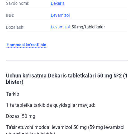
Savdo nomi:
Dekaris
INN:
Levamizol
Levamizol
: 50 mg/tabletkalar
Dozalash:
Hammasi ko‘rsatilsin
Uchun ko‘rsatma Dekaris tabletkalari 50 mg №2 (1
blister)
Tarkib
1 ta tabletka tarkibida quyidagilar mavjud:
Dozasi 50 mg
Ta’sir etuvchi modda: levamizol 50 mg (59 mg levamizol
gidroxlorid ko‘rinishida).