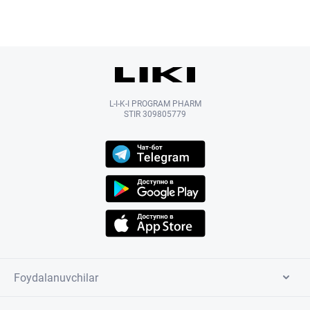
L-I-K-I PROGRAM PHARM
STIR 309805779
Foydalanuvchilar