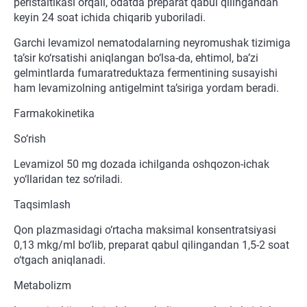
peristaltikasi orqali, odatda preparat qabul qilingandan
keyin 24 soat ichida chiqarib yuboriladi.
Garchi levamizol nematodalarning neyromushak tizimiga
ta’sir ko‘rsatishi aniqlangan bo‘lsa-da, ehtimol, ba’zi
gelmintlarda fumaratreduktaza fermentining susayishi
ham levamizolning antigelmint ta’siriga yordam beradi.
Farmakokinetika
So‘rish
Levamizol 50 mg dozada ichilganda oshqozon-ichak
yo‘llaridan tez so‘riladi.
Taqsimlash
Qon plazmasidagi o‘rtacha maksimal konsentratsiyasi
0,13 mkg/ml bo‘lib, preparat qabul qilingandan 1,5-2 soat
o‘tgach aniqlanadi.
Metabolizm