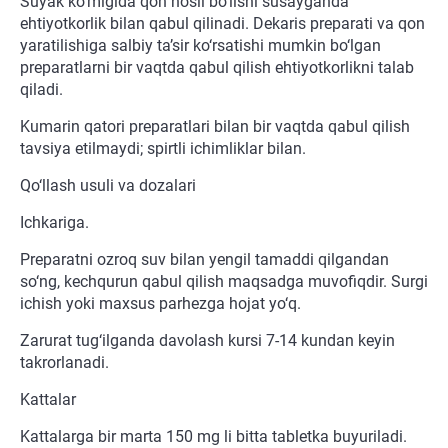
Suyak ko‘migida qon hosil bo‘lishi susayganda
ehtiyotkorlik bilan qabul qilinadi. Dekaris preparati va qon
yaratilishiga salbiy ta’sir ko‘rsatishi mumkin bo‘lgan
preparatlarni bir vaqtda qabul qilish ehtiyotkorlikni talab
qiladi.
Kumarin qatori preparatlari bilan bir vaqtda qabul qilish
tavsiya etilmaydi; spirtli ichimliklar bilan.
Qo‘llash usuli va dozalari
Ichkariga.
Preparatni ozroq suv bilan yengil tamaddi qilgandan
so‘ng, kechqurun qabul qilish maqsadga muvofiqdir. Surgi
ichish yoki maxsus parhezga hojat yo‘q.
Zarurat tug‘ilganda davolash kursi 7-14 kundan keyin
takrorlanadi.
Kattalar
Kattalarga bir marta 150 mg li bitta tabletka buyuriladi.