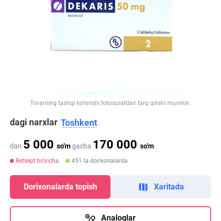
Tovarning tashqi ko‘rinishi fotosuratdan farq qilishi mumkin.
dagi narxlar
Toshkent
5 000
170 000
dan
so'm
gacha
so'm
Retsept bo'yicha
451 ta dorixonalarda
Dorixonalarda topish
Xaritada
Analoglar