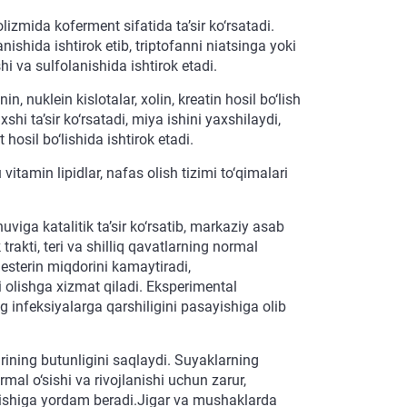
lizmida koferment sifatida ta’sir ko‘rsatadi.
ishida ishtirok etib, triptofanni niatsinga yoki
i va sulfolanishida ishtirok etadi.
 nuklein kislotalar, xolin, kreatin hosil bo‘lish
hi ta’sir ko‘rsatadi, miya ishini yaxshilaydi,
hosil bo‘lishida ishtirok etadi.
tamin lipidlar, nafas olish tizimi to‘qimalari
a katalitik ta’sir ko‘rsatib, markaziy asab
rakti, teri va shilliq qavatlarning normal
esterin miqdorini kamaytiradi,
i olishga xizmat qiladi. Eksperimental
 infeksiyalarga qarshiligini pasayishiga olib
larining butunligini saqlaydi. Suyaklarning
al o‘sishi va rivojlanishi uchun zarur,
jlanishiga yordam beradi.Jigar va mushaklarda