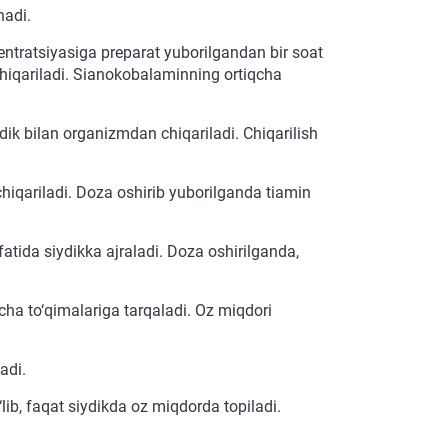
nadi.
entratsiyasiga preparat yuborilgandan bir soat
 chiqariladi. Sianokobalaminning ortiqcha
iydik bilan organizmdan chiqariladi. Chiqarilish
hiqariladi. Doza oshirib yuborilganda tiamin
fatida siydikka ajraladi. Doza oshirilganda,
cha to‘qimalariga tarqaladi. Oz miqdori
adi.
o‘lib, faqat siydikda oz miqdorda topiladi.