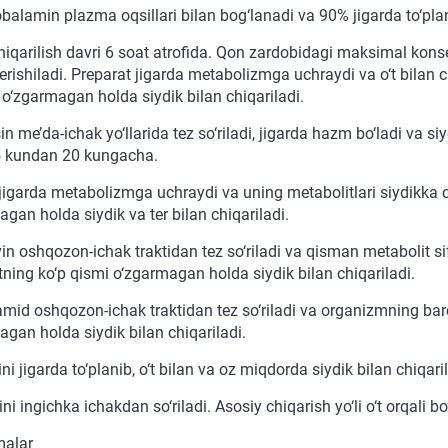
balamin plazma oqsillari bilan bog‘lanadi va 90% jigarda to‘pla
hiqarilish davri 6 soat atrofida. Qon zardobidagi maksimal kons
 erishiladi. Preparat jigarda metabolizmga uchraydi va o‘t bilan
 o‘zgarmagan holda siydik bilan chiqariladi.
in me’da-ichak yo‘llarida tez so‘riladi, jigarda hazm bo‘ladi va s
5 kundan 20 kungacha.
jigarda metabolizmga uchraydi va uning metabolitlari siydikka c
gan holda siydik va ter bilan chiqariladi.
in oshqozon-ichak traktidan tez so‘riladi va qisman metabolit si
tning ko‘p qismi o‘zgarmagan holda siydik bilan chiqariladi.
amid oshqozon-ichak traktidan tez so‘riladi va organizmning bar
agan holda siydik bilan chiqariladi.
ni jigarda to‘planib, o‘t bilan va oz miqdorda siydik bilan chiqaril
ni ingichka ichakdan so‘riladi. Asosiy chiqarish yo‘li o‘t orqali b
malar