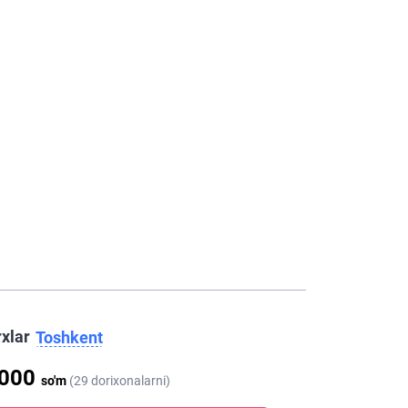
rxlar
Toshkent
 000
so'm
(29 dorixonalarni)