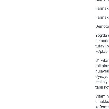
Farmako
Farmak
Demoton
Yog‘da 
bemorla
tufayli
ko‘plab
B1 vitam
roli pir
hujayral
o‘ynayd
reaksiy
ta’sir ko
Vitamin
dinukle
kofermen