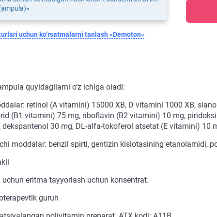
 (ampula)»
urlari uchun ko‘rsatmalarni tanlash «Demoton»
ampula quyidagilarni o‘z ichiga oladi:
ddalar: retinol (A vitamini) 15000 XB, D vitamini 1000 XB, sian
rid (B1 vitamini) 75 mg, riboflavin (B2 vitamini) 10 mg, piridoks
 dekspantenol 30 mg, DL-alfa-tokoferol atsetat (E vitamini) 10 
i moddalar: benzil spirti, gentizin kislotasining etanolamidi, p
kli
a uchun eritma tayyorlash uchun konsentrat.
terapevtik guruh
tsiyalangan polivitamin preparat. ATX kodi: A11B.