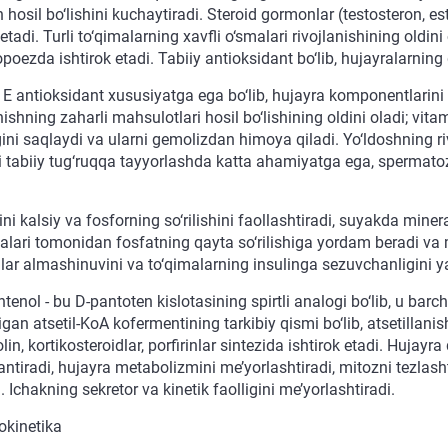
 hosil bo‘lishini kuchaytiradi. Steroid gormonlar (testosteron, e
 etadi. Turli to‘qimalarning xavfli o‘smalari rivojlanishining oldin
ezda ishtirok etadi. Tabiiy antioksidant bo‘lib, hujayralarning q
 E antioksidant xususiyatga ega bo‘lib, hujayra komponentlarini
ishning zaharli mahsulotlari hosil bo‘lishining oldini oladi; vita
ini saqlaydi va ularni gemolizdan himoya qiladi. Yo‘ldoshning riv
ni tabiiy tug‘ruqqa tayyorlashda katta ahamiyatga ega, spermatoz
ni kalsiy va fosforning so‘rilishini faollashtiradi, suyakda minera
alari tomonidan fosfatning qayta so‘rilishiga yordam beradi va 
lar almashinuvini va to‘qimalarning insulinga sezuvchanligini y
tenol - bu D-pantoten kislotasining spirtli analogi bo‘lib, u ba
gan atsetil-KoA kofermentining tarkibiy qismi bo‘lib, atsetillani
olin, kortikosteroidlar, porfirinlar sintezida ishtirok etadi. Hujayra 
antiradi, hujayra metabolizmini me’yorlashtiradi, mitozni tezlas
. Ichakning sekretor va kinetik faolligini me’yorlashtiradi.
kinetika