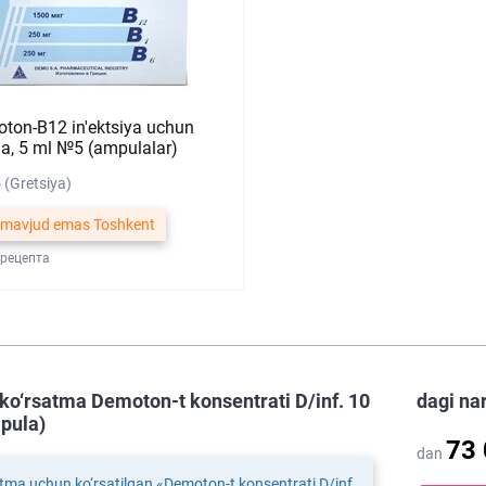
ton-B12 in'ektsiya uchun
ma, 5 ml №5 (ampulalar)
(Gretsiya)
 mavjud emas Toshkent
 рецепта
ko‘rsatma Demoton-t konsentrati D/inf. 10
dagi na
pula)
73
dan
tma uchun ko‘rsatilgan «Demoton-t konsentrati D/inf.