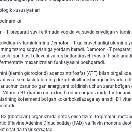
logik xususiyatlari
odinamika
 - T preparati suvli eritmada yog‘da va suvda eriydigan vitamin
eriydigan vitaminlarning Demoton - T ga eruvchanligi ularning y
rning tezroq sog‘ayishiga yordam beradi. Demoton - T preparati 
 yaxshi qon hosil qiluvchi va rag‘batlantiruvchi vosita hisoblan
 fermentativ mexanizmlari funksiyasini boshqaradi.
ini (tiamin gidroxlorid) adenozintrifosfat (ATF) bilan birgalikda
uvat va a-seto kislotalarning dekarboksillanishidagi uglevodorod
ar uchun zarur bo‘lgan energiyani to‘ldirish uchun zarur bo‘lgan
i. Vitamin B1 (tiamin gidroxlorid) odam organizmida fosforlanish
alarining kofermenti bo‘lgan kokarboksilazaga aylanadi. B1 vitam
‘rsatadi.
 B2 (riboflavin) organizmda nafas olish tizimi to‘qimalari meta
otid (Flavine Adenine Dinucleotide) (FAD) va flavin mononukleo
t sifatida ta’sir ko‘rsatadi.