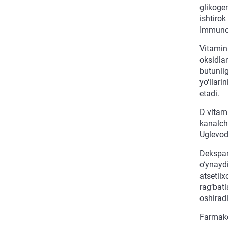
glikogen
ishtirok
Immunopo
Vitamin
oksidlan
butunlig
yo‘llari
etadi.
D vitami
kanalch
Uglevod
Dekspan
o‘ynaydi
atsetilx
rag‘batl
oshiradi
Farmako