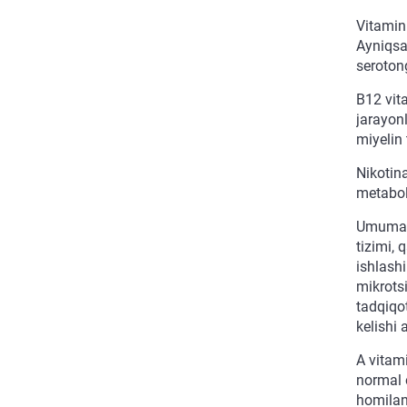
Vitamin 
Ayniqsa,
seroton
B12 vita
jarayonl
miyelin 
Nikotina
metabol
Umuman 
tizimi, 
ishlashi
mikrotsi
tadqiqot
kelishi 
A vitami
normal o
homilani