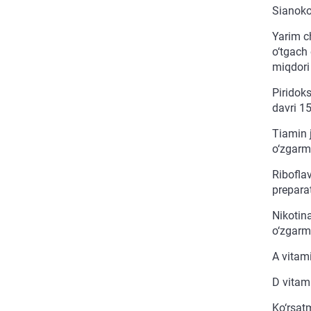
Sianoko
Yarim c
o‘tgach
miqdori
Piridoks
davri 1
Tiamin 
o‘zgarma
Riboflav
prepara
Nikotin
o‘zgarm
A vitami
D vitami
Ko‘rsat