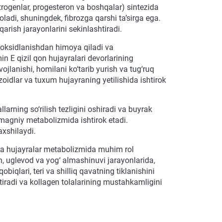
strogenlar, progesteron va boshqalar) sintezida
i oladi, shuningdek, fibrozga qarshi ta’sirga ega.
arish jarayonlarini sekinlashtiradi.
 oksidlanishdan himoya qiladi va
min E qizil qon hujayralari devorlarining
ojlanishi, homilani ko‘tarib yurish va tug‘ruq
oidlar va tuxum hujayraning yetilishida ishtirok
llarning so‘rilish tezligini oshiradi va buyrak
magniy metabolizmida ishtirok etadi.
axshilaydi.
rcha hujayralar metabolizmida muhim rol
sh, uglevod va yog‘ almashinuvi jarayonlarida,
qobiqlari, teri va shilliq qavatning tiklanishini
htiradi va kollagen tolalarining mustahkamligini