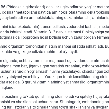
B6 (Piridoksin gidroxlorid) oqsillar, uglevodlar va yog‘lar metabo
 oqsillar metabolizmi paytida aminokislotalarning dekarboksillan
ga aylantiradi va aminokislotalarning dezaminlanishi, aminlanish
mini (sianokobalamin) transmetillash, vodorodni tashish, metionin,
arida ishtirok etadi. Vitamin B12 nerv sistemasi funksiyasiga yaxs
to‘qimasida lipoprotein hosil bo‘lishi uchun zarur bo‘lgan ferment 
mid organizm tomonidan niatsin manbai sifatida ishlatiladi. Bu vi
izmida va glikogenolizda muhim rol o‘ynaydi.
olganda, ushbu vitaminlar majmuasi uglevodorodlar almashinuvig
qalqonsimon bez, jigar va qon yaratish organlari, oshqozon-ichak t
 uchun zarurdir. Yog‘ almashinuvini yaxshilaydi, oksidlangan xol
rkulyatsiyani yaxshilaydi. Yurak-qon tomir kasalliklarining oldin
lar asosida, B guruhi vitaminlarining yetishmasligi organizmning
aniqlandi.
ni o‘sishning to‘xtab qolishining oldini oladi va epiteliy hujayra
‘sishi va shakllanishi uchun zarur. Shuningdek, embrionning norm
ng turli a’zolari va to‘qimalarining to‘g‘ri shakllanishi va rivo