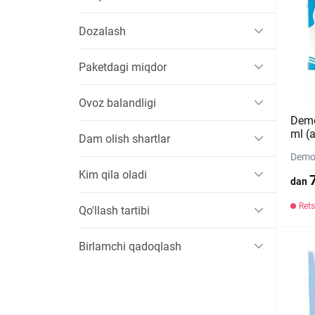
Dozalash
Paketdagi miqdor
Ovoz balandligi
Demo
ml (
Dam olish shartlar
Demo 
Kim qila oladi
dan
Rets
Qo'llash tartibi
Birlamchi qadoqlash