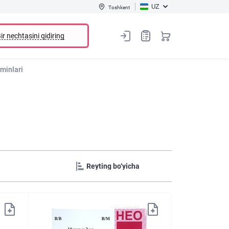
UZ
Toshkent
ir nechtasini qidiring
aminlari