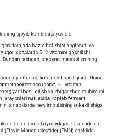
larning ajoyib kombinatsiyasidir.
uqori darajada hazm bo‘lishini anglatadi va
yuqori dozalarda B12 vitamini qo‘shilishi
adi. Bundan tashqari, preparat metabolizmning
 tiamin pirofosfat, koferment hosil qiladi. Uning
lar metabolizmidan iborat. B1 vitamini
 energiyani hosil qilish va chiqarishda muhim rol
 jarayonlari natijasida ko‘plab ferment
ini sinapslarda nerv impulsining o‘tkazilishiga
bolizmida muhim rol o‘ynaydigan flavin adenin
tid (Flavin Mononucleotide) (FMN) shaklida