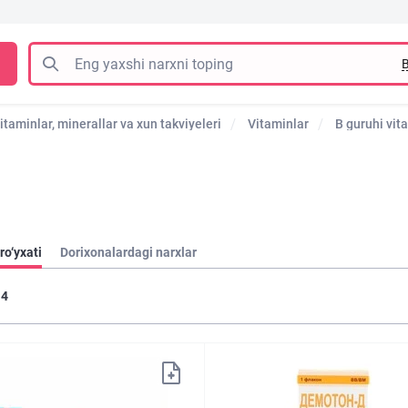
B
itaminlar, minerallar va xun takviyeleri
Vitaminlar
B guruhi vit
ro‘yxati
Dorixonalardagi narxlar
4