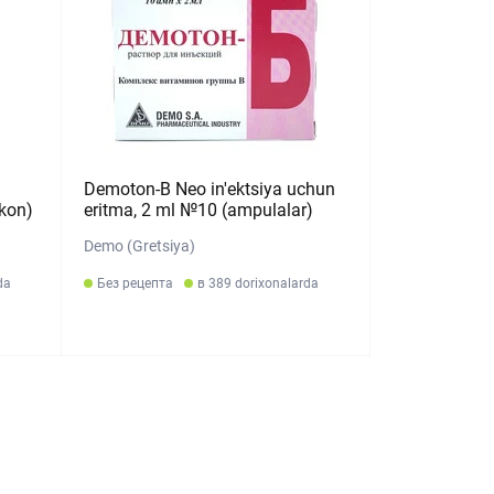
Demoton-B Neo in'ektsiya uchun
akon)
eritma, 2 ml №10 (ampulalar)
Demo (Gretsiya)
da
Без рецепта
в 389 dorixonalarda