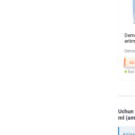
Demo
erit
Demo 
da
Без
Uchun 
ml (am
Ko‘rsa