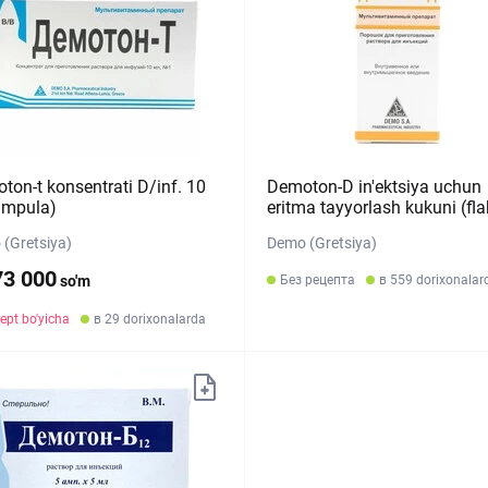
ton-t konsentrati D/inf. 10
Demoton-D in'ektsiya uchun
ampula)
eritma tayyorlash kukuni (fl
(Gretsiya)
Demo (Gretsiya)
73 000
so'm
Без рецепта
в 559 dorixonalar
ept bo'yicha
в 29 dorixonalarda