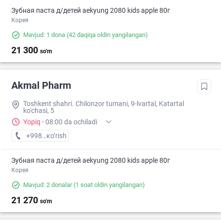
Зубная паста д/детей aekyung 2080 kids apple 80г
Корея
Mavjud: 1 dona
(42 daqiqa oldin yangilangan)
21 300
so'm
Akmal Pharm
Toshkent shahri. Chilonzor tumani, 9-lvartal, Katartal
ko'chasi, 5
Yopiq
·
08:00 da ochiladi
+998 (99) XXX-XX-XX
кo’rish
Зубная паста д/детей aekyung 2080 kids apple 80г
Корея
Mavjud: 2 donalar
(1 soat oldin yangilangan)
21 270
so'm