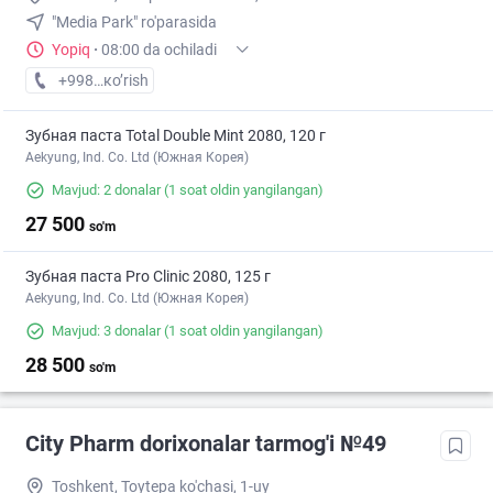
"Media Park" ro'parasida
Yopiq
·
08:00 da ochiladi
+998 (77) XXX-XX-XX
кo’rish
Зубная паста Total Double Mint 2080, 120 г
Aekyung, Ind. Co. Ltd (Южная Корея)
Mavjud: 2 donalar
(1 soat oldin yangilangan)
27 500
so'm
Зубная паста Pro Clinic 2080, 125 г
Aekyung, Ind. Co. Ltd (Южная Корея)
Mavjud: 3 donalar
(1 soat oldin yangilangan)
28 500
so'm
City Pharm dorixonalar tarmog'i №49
Toshkent, Toytepa ko'chasi, 1-uy