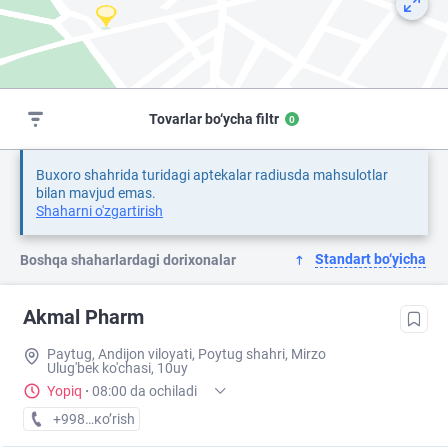
Tovarlar bo‘ycha filtr
0
Buxoro shahrida turidagi aptekalar radiusda mahsulotlar
bilan mavjud emas.
Shaharni o'zgartirish
Standart bo‘yicha
Boshqa shaharlardagi dorixonalar
Akmal Pharm
Paytug, Andijon viloyati, Poytug shahri, Mirzo
Ulug'bek ko'chasi, 10uy
Yopiq
·
08:00 da ochiladi
+998 (90) XXX-XX-XX
кo’rish