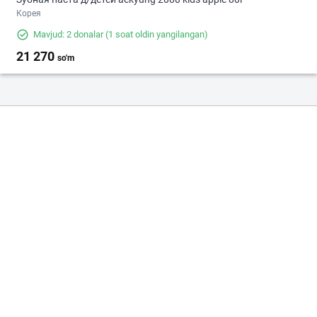
Корея
Mavjud: 2 donalar
(1 soat oldin yangilangan)
21 270
so'm