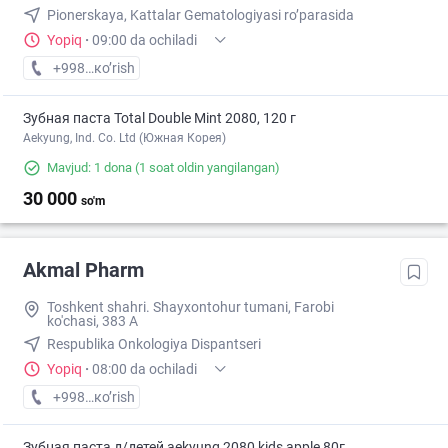
Pionerskaya, Kattalar Gematologiyasi ro’parasida
Yopiq
·
09:00 da ochiladi
+998 (91) XXX-XX-XX
кo’rish
Зубная паста Total Double Mint 2080, 120 г
Aekyung, Ind. Co. Ltd (Южная Корея)
Mavjud: 1 dona
(1 soat oldin yangilangan)
30 000
so'm
Akmal Pharm
Toshkent shahri. Shayxontohur tumani, Farobi
ko'chasi, 383 A
Respublika Onkologiya Dispantseri
Yopiq
·
08:00 da ochiladi
+998 (99) XXX-XX-XX
кo’rish
Зубная паста д/детей aekyung 2080 kids apple 80г