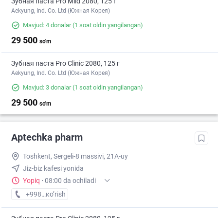
Зубная паста Pro Mild 2080, 125 г
Aekyung, Ind. Co. Ltd (Южная Корея)
Mavjud: 4 donalar
(1 soat oldin yangilangan)
29 500
so'm
Зубная паста Pro Clinic 2080, 125 г
Aekyung, Ind. Co. Ltd (Южная Корея)
Mavjud: 3 donalar
(1 soat oldin yangilangan)
29 500
so'm
Aptechka pharm
Toshkent, Sergeli-8 massivi, 21A-uy
Jiz-biz kafesi yonida
Yopiq
·
08:00 da ochiladi
+998 (99) XXX-XX-XX
кo’rish