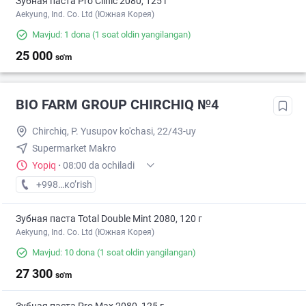
Зубная паста Pro Clinic 2080, 125 г
Aekyung, Ind. Co. Ltd (Южная Корея)
Mavjud: 1 dona
(1 soat oldin yangilangan)
25 000
so'm
BIO FARM GROUP CHIRCHIQ №4
Chirchiq, P. Yusupov ko'chasi, 22/43-uy
Supermarket Makro
Yopiq
·
08:00 da ochiladi
+998 (50) XXX-XX-XX
кo’rish
Зубная паста Total Double Mint 2080, 120 г
Aekyung, Ind. Co. Ltd (Южная Корея)
Mavjud: 10 dona
(1 soat oldin yangilangan)
27 300
so'm