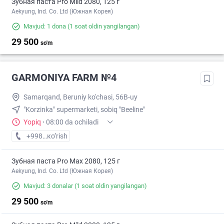
Зубная паста Pro Mild 2080, 125 г
Aekyung, Ind. Co. Ltd (Южная Корея)
Mavjud: 1 dona
(1 soat oldin yangilangan)
29 500
so'm
GARMONIYA FARM №4
Samarqand, Beruniy ko'chasi, 56B-uy
"Korzinka" supermarketi, sobiq "Beeline"
Yopiq
·
08:00 da ochiladi
+998 (95) XXX-XX-XX
кo’rish
Зубная паста Pro Max 2080, 125 г
Aekyung, Ind. Co. Ltd (Южная Корея)
Mavjud: 3 donalar
(1 soat oldin yangilangan)
29 500
so'm