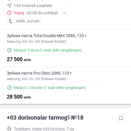
145-maktab yaqinida
Yopiq
·
08:00 da ochiladi
+998 (77) XXX-XX-XX
кo’rish
Зубная паста Total Double Mint 2080, 120 г
Aekyung, Ind. Co. Ltd (Южная Корея)
Mavjud: 5 dona
(1 soat oldin yangilangan)
27 500
so'm
Зубная паста Pro Clinic 2080, 125 г
Aekyung, Ind. Co. Ltd (Южная Корея)
Mavjud: 2 donalar
(1 soat oldin yangilangan)
28 500
so'm
+03 dorixonalar tarmog'i №18
Toshkent, Keles Yo'li ko'chasi, 7-uy