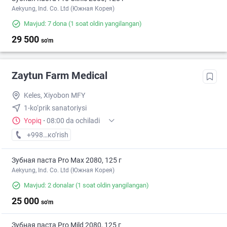
Aekyung, Ind. Co. Ltd (Южная Корея)
Mavjud: 7 dona
(1 soat oldin yangilangan)
29 500
so'm
Zaytun Farm Medical
Keles, Xiyobon MFY
1-ko‘prik sanatoriysi
Yopiq
·
08:00 da ochiladi
+998 (55) XXX-XX-XX
кo’rish
Зубная паста Pro Max 2080, 125 г
Aekyung, Ind. Co. Ltd (Южная Корея)
Mavjud: 2 donalar
(1 soat oldin yangilangan)
25 000
so'm
Зубная паста Pro Mild 2080, 125 г