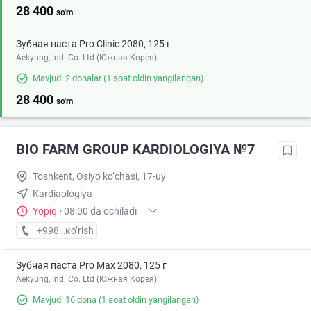
28 400
so'm
Зубная паста Pro Clinic 2080, 125 г
Aekyung, Ind. Co. Ltd (Южная Корея)
Mavjud: 2 donalar
(1 soat oldin yangilangan)
28 400
so'm
BIO FARM GROUP KARDIOLOGIYA №7
Toshkent, Osiyo ko‘chasi, 17-uy
Kardiaologiya
Yopiq
·
08:00 da ochiladi
+998 (95) XXX-XX-XX
кo’rish
Зубная паста Pro Max 2080, 125 г
Aekyung, Ind. Co. Ltd (Южная Корея)
Mavjud: 16 dona
(1 soat oldin yangilangan)