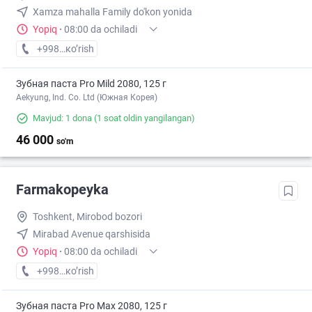
Xamza mahalla Family do'kon yonida
Yopiq
·
08:00 da ochiladi
+998 (99) XXX-XX-XX
кo’rish
Зубная паста Pro Mild 2080, 125 г
Aekyung, Ind. Co. Ltd (Южная Корея)
Mavjud: 1 dona
(1 soat oldin yangilangan)
46 000
so'm
Farmakopeyka
Toshkent, Mirobod bozori
Mirabad Avenue qarshisida
Yopiq
·
08:00 da ochiladi
+998 (55) XXX-XX-XX
кo’rish
Зубная паста Pro Max 2080, 125 г