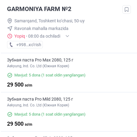
GARMONIYA FARM №2
Samarqand, Toshkent ko‘chasi, 50-uy
Ravonak mahalla markazida
Yopiq
·
08:00 da ochiladi
+998 (95) XXX-XX-XX
кo’rish
Зубная паста Pro Max 2080, 125 г
Aekyung, Ind. Co. Ltd (Южная Корея)
Mavjud: 5 dona
(1 soat oldin yangilangan)
29 500
so'm
Зубная паста Pro Mild 2080, 125 г
Aekyung, Ind. Co. Ltd (Южная Корея)
Mavjud: 5 dona
(1 soat oldin yangilangan)
29 500
so'm