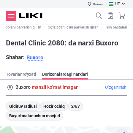
UZ
Buxoro
 va bolani parvarish qilish
Og'iz bo'shlig'ini parvarish qilish
Tish pastalari
Dental Clinic 2080: da narxi Buxoro
Shahar:
Buxoro
Tovarlar ro‘yxati
Dorixonalardagi narxlari
Buxoro
manzil ko‘rsatilmagan
O‘zgartirish
Qidiruv radiusi
Hozir ochiq
24/7
Buyurtmalar uchun mavjud