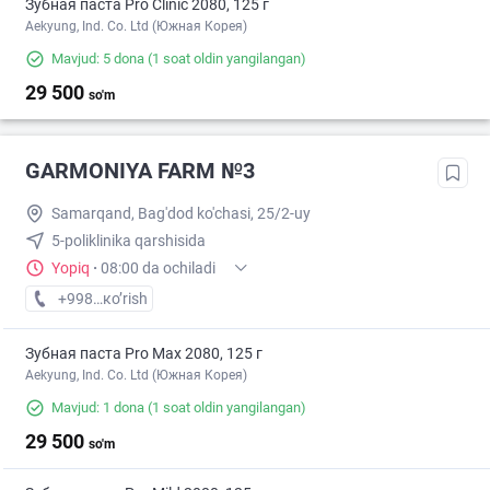
Зубная паста Pro Clinic 2080, 125 г
Aekyung, Ind. Co. Ltd (Южная Корея)
Mavjud: 5 dona
(1 soat oldin yangilangan)
29 500
so'm
GARMONIYA FARM №3
Samarqand, Bag'dod ko'chasi, 25/2-uy
5-poliklinika qarshisida
Yopiq
·
08:00 da ochiladi
+998 (95) XXX-XX-XX
кo’rish
Зубная паста Pro Max 2080, 125 г
Aekyung, Ind. Co. Ltd (Южная Корея)
Mavjud: 1 dona
(1 soat oldin yangilangan)
29 500
so'm